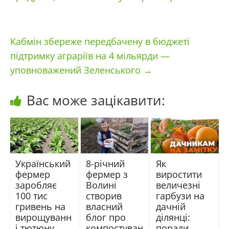
Кабмін збереже передбачену в бюджеті
підтримку аграріїв на 4 мільярди —
уповноважений Зеленського
→
Вас може зацікавити:
Український
8-річний
Як
фермер
фермер з
виростити
заробляє
Волині
величезні
100 тис
створив
гарбузи на
гривень на
власний
дачній
вирощуванн
блог про
ділянці:
і тютюну
компостуван
поради