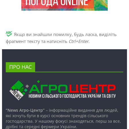
Якщо ви знайшли помилку, будь ласка, виділіть
фрагмент тексту та натисніть
Ctrl+Enter
.
ПРО НАС
“News Агро-Центр”
– інформаційне видання для людей,
які хочуть бути в курсі основних трендів сільського
господарства. У нашому фокусі знаходяться, перш за все,
дрібні та середні фермери України.