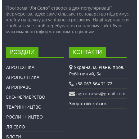
Програма
“Ля Село”
створена для популяризації
фермерства, адже саме сільське господарство підтримує
країну на шляху до успішного розвитку. Наші журналісти
зроблять усе, щоб перебування на нашому сайті було
максимально інформативним та цікавим.
РОЗДІЛИ
КОНТАКТИ
АГРОТЕХНІКА
Україна, м. Рівне, пров.
Робітничий, 6а
АГРОПОЛІТИКА
+38 067 364 71 72
АГРОПРАВО
agroc.news@gmail.com
ЕКО-ФЕРМЕРСТВО
Зворотній зв’язок
ТВАРИННИЦТВО
РОСЛИННИЦТВО
ЛЯ СЕЛО
БЛОГИ