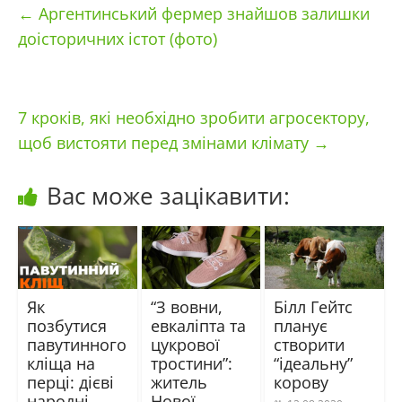
←
Аргентинський фермер знайшов залишки
доісторичних істот (фото)
7 кроків, які необхідно зробити агросектору,
щоб вистояти перед змінами клімату
→
Вас може зацікавити:
Як
“З вовни,
Білл Гейтс
позбутися
евкаліпта та
планує
павутинного
цукрової
створити
кліща на
тростини”:
“ідеальну”
перці: дієві
житель
корову
народні
Нової