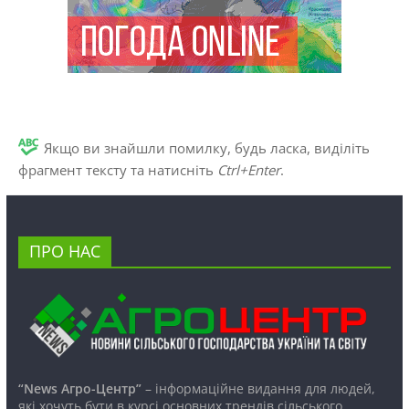
Якщо ви знайшли помилку, будь ласка, виділіть
фрагмент тексту та натисніть
Ctrl+Enter
.
ПРО НАС
“News Агро-Центр”
– інформаційне видання для людей,
які хочуть бути в курсі основних трендів сільського