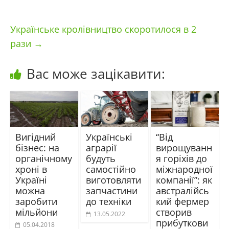
Українське кролівництво скоротилося в 2
рази
→
Вас може зацікавити:
Вигідний
Українські
“Від
бізнес: на
аграрії
вирощуванн
органічному
будуть
я горіхів до
хроні в
самостійно
міжнародної
Україні
виготовляти
компанії”: як
можна
запчастини
австралійсь
заробити
до техніки
кий фермер
мільйони
створив
13.05.2022
прибуткови
05.04.2018