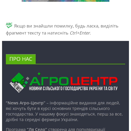
Якщо ви знайшли помилку, будь ласка, виділіть
фрагмент тексту та натисніть
Ctrl+Enter
.
ПРО НАС
“News Агро-Центр”
– інформаційне видання для людей,
які хочуть бути в курсі основних трендів сільського
господарства. У нашому фокусі знаходяться, перш за все,
дрібні та середні фермери України.
Програма
“Ля Село”
створена для популяризації