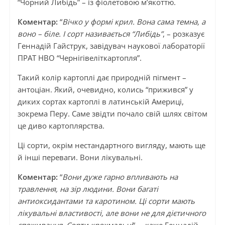
“Чорний Либідь” – із фіолетовою м’якоттю.
Коментар:
“
Вічко у формі крил. Вона сама темна, а
воно – біле. І сорт називається “Либідь”
, – розказує
Геннадій Гайструк, завідувач наукової лабораторії
ПРАТ НВО “Чернігівеліткартопля”.
Такий колір картоплі дає природній пігмент –
антоціан. Який, очевидно, колись “прижився” у
диких сортах картоплі в латинській Америці,
зокрема Перу. Саме звідти почало свій шлях світом
це диво картоплярства.
Ці сорти, окрім нестандартного вигляду, мають ще
й інші переваги. Вони лікувальні.
Коментар:
“
Вони дуже гарно впливають на
травлення, на зір людини. Вони багаті
антиоксидантами та каротином. Ці сорти мають
лікувальні властивості, але вони не для дієтичного