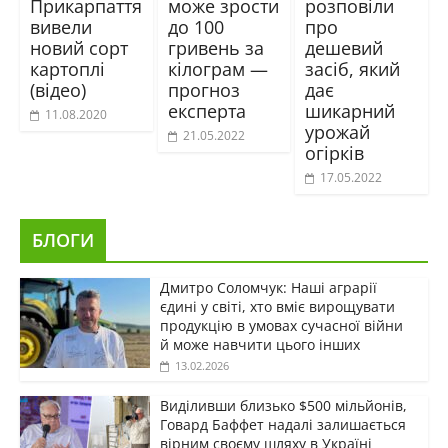
Прикарпаття
може зрости
розповіли
вивели
до 100
про
новий сорт
гривень за
дешевий
картоплі
кілограм —
засіб, який
(відео)
прогноз
дає
експерта
шикарний
11.08.2020
урожай
21.05.2022
огірків
17.05.2022
БЛОГИ
Дмитро Соломчук: Наші аграрії
єдині у світі, хто вміє вирощувати
продукцію в умовах сучасної війни
й може навчити цього інших
13.02.2026
Виділивши близько $500 мільйонів,
Говард Баффет надалі залишається
вірним своєму шляху в Україні