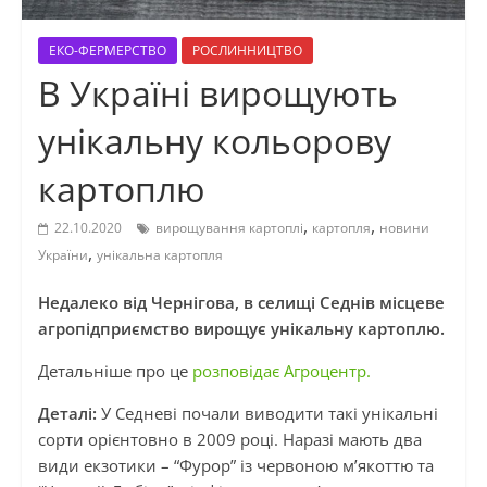
ЕКО-ФЕРМЕРСТВО
РОСЛИННИЦТВО
В Україні вирощують
унікальну кольорову
картоплю
,
,
22.10.2020
вирощування картоплі
картопля
новини
,
України
унікальна картопля
Недалеко від Чернігова, в селищі Седнів місцеве
агропідприємство вирощує унікальну картоплю.
Детальніше про це
розповідає Агроцентр.
Деталі:
У Седневі почали виводити такі унікальні
сорти орієнтовно в 2009 році. Наразі мають два
види екзотики – “Фурор” із червоною м’якоттю та