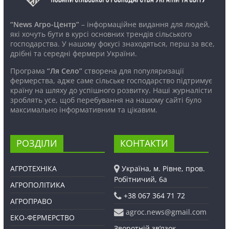
“News Агро-Центр”
– інформаційне видання для людей,
які хочуть бути в курсі основних трендів сільського
господарства. У нашому фокусі знаходяться, перш за все,
дрібні та середні фермери України.
Програма
“Ля Село”
створена для популяризації
фермерства, адже саме сільське господарство підтримує
країну на шляху до успішного розвитку. Наші журналісти
зроблять усе, щоб перебування на нашому сайті було
максимально інформативним та цікавим.
РОЗДІЛИ
КОНТАКТИ
АГРОТЕХНІКА
Україна, м. Рівне, пров.
Робітничий, 6а
АГРОПОЛІТИКА
+38 067 364 71 72
АГРОПРАВО
agroc.news@gmail.com
ЕКО-ФЕРМЕРСТВО
Зворотній зв’язок