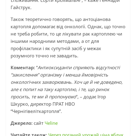
споживання. Сорти крохмальні
“, – каже Геннадій
Гайструк.
Також теоретично говорять, що антоціанова
картопля допомагає від онкології. Однак, що точно
не треба робити, то це лікувати рак картоплею чи
іншими народними методами, а от для
профілактики і як супутній засіб у межах
розумного точно не завадить.
Коментар:
“
Антиоксиданти сприяють відсутності
“закислення” організму і менша ймовірність
онкологічних захворювань. Хоч це й не доведено,
але є попит на таку картоплю, і те, що ринок
просить, те ми й пропонуємо
“, – додає Ігор
Шкурко, директор ПРАТ НВО
“Чернігівеліткартопля”.
Джерело:
сайт
Чеline
Читайте також:
Через поганий урожай ціна яблук