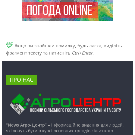
Якщо ви знайшли помилку, будь ласка, виділіть
фрагмент тексту та натисніть
Ctrl+Enter
.
ПРО НАС
“News Агро-Центр”
– інформаційне видання для людей,
які хочуть бути в курсі основних трендів сільського