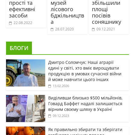
прості та
музей
збільшили
ефективні
лісового
площі
засоби
бджільництв
посівів
а
соняшнику
22.08.2022
28.07.2020
09.12.2021
БЛОГИ
Дмитро Соломчук: Наші аграрії
єдині у світі, хто вміє вирощувати
продукцію в умовах сучасної війни
й може навчити цього інших
13.02.2026
Виділивши близько $500 мільйонів,
Говард Баффет надалі залишається
вірним своєму шляху в Україні
09.12.2023
Як правильно збирати та зберігати