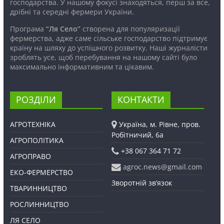
господарства. У нашому фокусі знаходяться, перш за все,
дрібні та середні фермери України.
Програма
“Ля Село”
створена для популяризації
фермерства, адже саме сільське господарство підтримує
країну на шляху до успішного розвитку. Наші журналісти
зроблять усе, щоб перебування на нашому сайті було
максимально інформативним та цікавим.
РОЗДІЛИ
КОНТАКТИ
АГРОТЕХНІКА
Україна, м. Рівне, пров.
Робітничий, 6а
АГРОПОЛІТИКА
+38 067 364 71 72
АГРОПРАВО
agroc.news@gmail.com
ЕКО-ФЕРМЕРСТВО
Зворотній зв’язок
ТВАРИННИЦТВО
РОСЛИННИЦТВО
ЛЯ СЕЛО