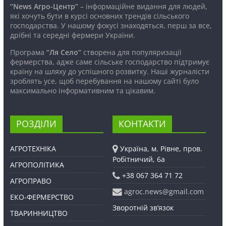
“News Агро-Центр”
– інформаційне видання для людей,
які хочуть бути в курсі основних трендів сільського
господарства. У нашому фокусі знаходяться, перш за все,
дрібні та середні фермери України.
Програма
“Ля Село”
створена для популяризації
фермерства, адже саме сільське господарство підтримує
країну на шляху до успішного розвитку. Наші журналісти
зроблять усе, щоб перебування на нашому сайті було
максимально інформативним та цікавим.
РОЗДІЛИ
КОНТАКТИ
АГРОТЕХНІКА
Україна, м. Рівне, пров.
Робітничий, 6а
АГРОПОЛІТИКА
+38 067 364 71 72
АГРОПРАВО
agroc.news@gmail.com
ЕКО-ФЕРМЕРСТВО
Зворотній зв’язок
ТВАРИННИЦТВО