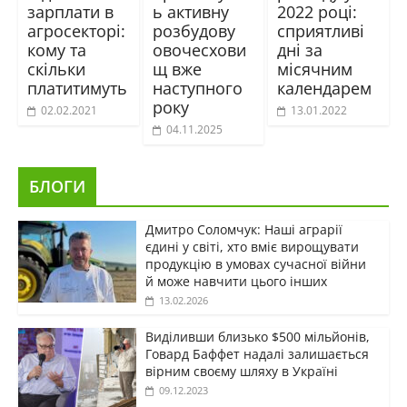
зарплати в
ь активну
2022 році:
агросекторі:
розбудову
сприятливі
кому та
овочесхови
дні за
скільки
щ вже
місячним
платитимуть
наступного
календарем
року
02.02.2021
13.01.2022
04.11.2025
БЛОГИ
Дмитро Соломчук: Наші аграрії
єдині у світі, хто вміє вирощувати
продукцію в умовах сучасної війни
й може навчити цього інших
13.02.2026
Виділивши близько $500 мільйонів,
Говард Баффет надалі залишається
вірним своєму шляху в Україні
09.12.2023