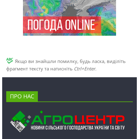
Якщо ви знайшли помилку, будь ласка, виділіть
фрагмент тексту та натисніть
Ctrl+Enter
.
ПРО НАС