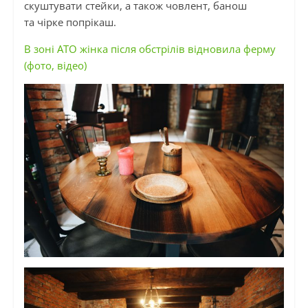
скуштувати стейки, а також
човлент
, банош
та
чірке
попрікаш
.
В зоні АТО жінка після обстрілів відновила ферму
(фото, відео)