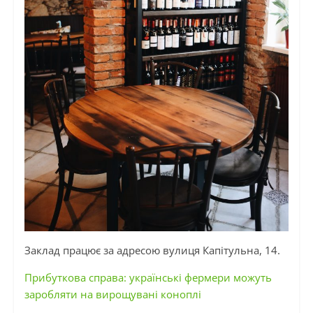
Заклад працює за адресою вулиця
Капітульна
, 14.
Прибуткова справа: українські фермери можуть
заробляти на вирощувані коноплі