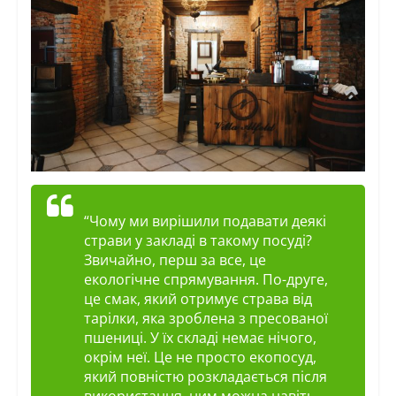
“Чому ми вирішили подавати деякі
страви у закладі в такому посуді?
Звичайно, перш за все, це
екологічне спрямування. По-друге,
це смак, який отримує страва від
тарілки, яка зроблена з пресованої
пшениці. У їх складі немає нічого,
окрім неї. Це не просто
екопосуд
,
який повністю розкладається після
використання, ним можна навіть