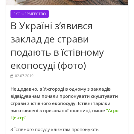
ЕКО-ФЕРМЕРСТВО
В Україні з’явився
заклад де страви
подають в їстівному
екопосуді (фото)
02.07.2019
Нещодавно, в Ужгороді в одному з закладів
відвідувачам почали пропонувати скуштувати
страви з їстівного екопосуду. Їстівні тарілки
виготовлені з пресованої пшениці, пише
“Агро-
Центр”
.
З їстівного посуду клієнтам пропонують