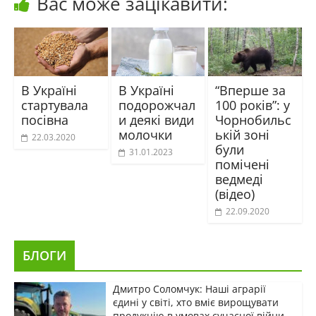
Вас може зацікавити:
В Україні
В Україні
“Вперше за
стартувала
подорожчал
100 років”: у
посівна
и деякі види
Чорнобильс
молочки
ькій зоні
22.03.2020
були
31.01.2023
помічені
ведмеді
(відео)
22.09.2020
БЛОГИ
Дмитро Соломчук: Наші аграрії
єдині у світі, хто вміє вирощувати
продукцію в умовах сучасної війни