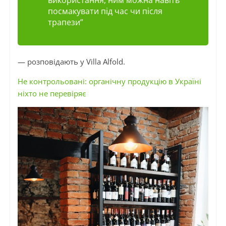
посмакувати під час чи після
трапези”
— розповідають у Villa Alfold.
Не контрольовані: органічну продукцію в Україні
ніхто не перевіряє