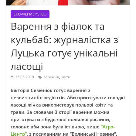
ЕКО-ФЕРМЕРСТВО
Варення з фіалок та
кульбаб: журналістка з
Луцька готує унікальні
ласощі
,
15.05.2019
варення
квіти
Вікторія Семенюк готує варення з
незвичних інгредієнтів. Аби приготувати солодкі
ласощі жінка використовує польові квіти та
трави. За словами Вікторії варення можна
приготувати з будь-якої польової рослини,
головне аби вона була їстівною, пише
“Агро-
Центр”
, з посиланням на “Волинські Новини”.