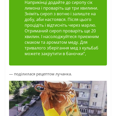
Наприкінці додайте до сиропу сік
лимона і проваріть ще три хвилини.
Зніміть сироп з вогню і залиште на
добу, аби настоявся. Після цього
процідіть і відтисніть через марлю.
Отриманий сироп проваріть ще 20
хвилин. І насолоджуйтеся приємним
смаком та ароматом меду. Для
тривалого зберігання мед з кульбаб
можете закрутити в баночки”,
— поділилася рецептом лучанка.