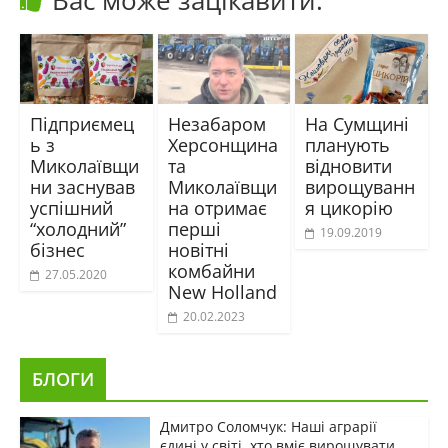
Вас може зацікавити:
Підприємец
Незабаром
На Сумщині
ь з
Херсонщина
планують
Миколаївщи
та
відновити
ни заснував
Миколаївщи
вирощуванн
успішний
на отримає
я цикорію
“холодний”
перші
19.09.2019
бізнес
новітні
комбайни
27.05.2020
New Holland
20.02.2023
БЛОГИ
Дмитро Соломчук: Наші аграрії
єдині у світі, хто вміє вирощувати