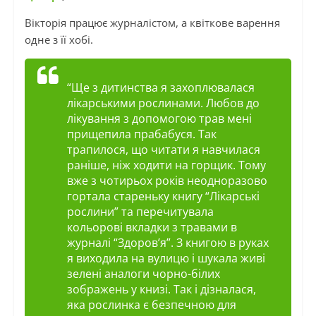
Вікторія працює журналістом, а квіткове варення
одне з її хобі.
“Ще з дитинства я захоплювалася
лікарськими рослинами. Любов до
лікування з допомогою трав мені
прищепила прабабуся. Так
трапилося, що читати я навчилася
раніше, ніж ходити на горщик. Тому
вже з чотирьох років неодноразово
гортала стареньку книгу “Лікарські
рослини” та перечитувала
кольорові вкладки з травами в
журналі “Здоров’я”. З книгою в руках
я виходила на вулицю і шукала живі
зелені аналоги чорно-білих
зображень у книзі. Так і дізналася,
яка рослинка є безпечною для