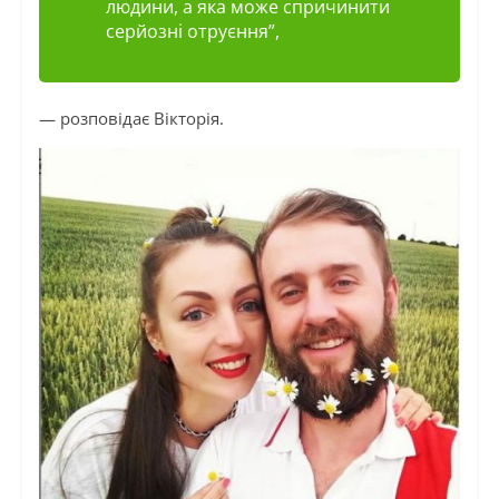
людини, а яка може спричинити
серйозні отруєння”,
— розповідає Вікторія.