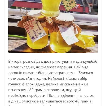
Вікторія розповідає, що приготувати мед з кульбаб
не так складно, як фіалкове варення. Цей вид
ласощів вимагає більших затрат часу — близько
чотирьох-п’яти годин. Найклопіткішим є збір
голівок фіалок. Адже, велика миска квітів – це
всього лиш 80 грамів сировини, яку ще й
необхідно перебрати. Після відділення пелюсток
від чашолистиків залишається всього 40 грамів.