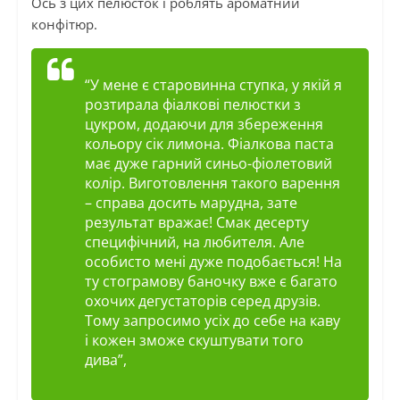
Ось з цих пелюсток і роблять ароматний
конфітюр.
“У мене є старовинна ступка, у якій я
розтирала фіалкові пелюстки з
цукром, додаючи для збереження
кольору сік лимона. Фіалкова паста
має дуже гарний синьо-фіолетовий
колір. Виготовлення такого варення
– справа досить марудна, зате
результат вражає! Смак десерту
специфічний, на любителя. Але
особисто мені дуже подобається! На
ту стограмову баночку вже є багато
охочих дегустаторів серед друзів.
Тому запросимо усіх до себе на каву
і кожен зможе скуштувати того
дива”,