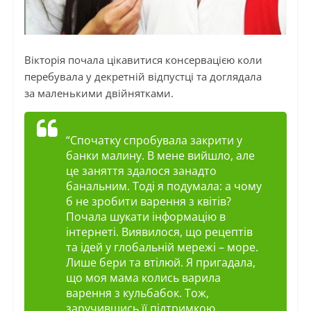
Вікторія почала цікавитися консервацією коли
перебувала у декретній відпустці та доглядала
за маленькими двійнятками.
“Спочатку спробувала закрити у
банки малину. В мене вийшло, але
це заняття здалося занадто
банальним. Тоді я подумала: а чому
б не зробити варення з квітів?
Почала шукати інформацію в
інтернеті. Виявилося, що рецептів
та ідей у глобальній мережі – море.
Лише бери та втілюй. Я пригадала,
що моя мама колись варила
варення з кульбабок. Тож,
заручившись її підтримкою,