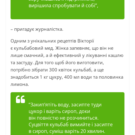
вирішила спробувати й собі”,
– пригадує журналістка.
Одним з унікальних рецептів Вікторії
є кульбабовий мед. Жінка запевняє, що він не
лише смачний, а й ефективний у лікуванні кашлю
та застуду. Для того щоб його виготовити,
потрібно зібрати 300 квіток кульбаб, а ще
знадобиться 1 кг цукру, 400 мл води та половинка
лимона.
“Закип’ятіть воду, засипте туди
цукор і варіть сироп, доки
він повністю не розчиниться.
Суцвіття кульбаб вимийте і засипте
в сироп, суміш варіть 20 хвилин.