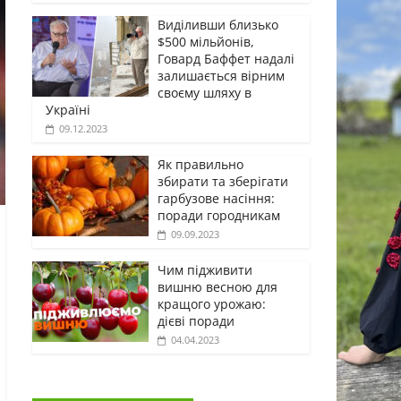
Виділивши близько
$500 мільйонів,
Говард Баффет надалі
залишається вірним
своєму шляху в
Україні
09.12.2023
Як правильно
збирати та зберігати
гарбузове насіння:
поради городникам
09.09.2023
Чим підживити
вишню весною для
кращого урожаю:
дієві поради
04.04.2023