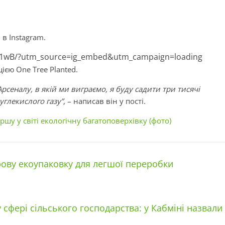
 в Instagram.
dl1wB/?utm_source=ig_embed&utm_campaign=loading
ією One Tree Planted.
Арсеналу, в якій ми виграємо, я буду садити три тисячі
глекислого газу”
, – написав він у пості.
ршу у світі екологічну багатоповерхівку (фото)
рову екоупаковку для легшої переробки
 сфері сільського господарства: у Кабміні назвали