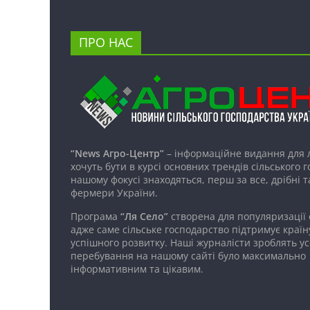
ПРО НАС
“News Агро-Центр”
– інформаційне видання для 
хочуть бути в курсі основних трендів сільського 
нашому фокусі знаходяться, перш за все, дрібні т
фермери України.
Програма
“Ля Село”
створена для популяризації
адже саме сільське господарство підтримує країн
успішного розвитку. Наші журналісти зроблять ус
перебування на нашому сайті було максимально
інформативним та цікавим.