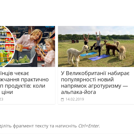
їнців чекає
У Великобританії набирає
жчання практично
популярності новий
уп продуктів: коли
напрямок агротуризму —
 ціни
альпака-йога
23
14.02.2019
іліть фрагмент тексту та натисніть
Ctrl+Enter
.