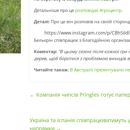
Детальніше про це
розповідає Агроцентр.
Деталі:
Про це він розповів на своїй сторінці
https://www.instagram.com/p/CBh5il
Бельєрін співпрацює з благодійною організац
Коментар:
“В цьому сезоні після кожної гри 
дерев, щоб боротися з проблемою викидів ву
Читайте також:
В Австралії презентували пе
←
Компанія чипсів Pringles готує папе
Україна та Іспанія співпрацюватимуть у
напрямки
→