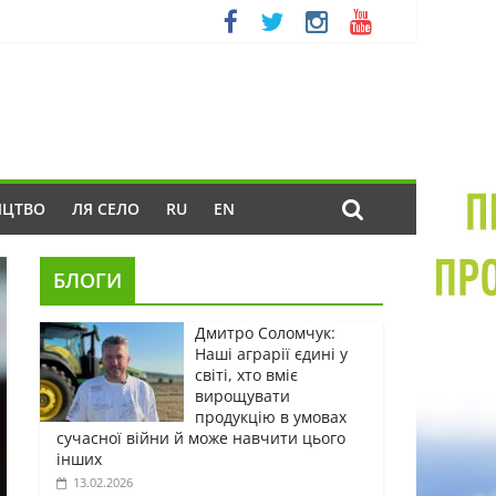
ИЦТВО
ЛЯ СЕЛО
RU
EN
БЛОГИ
Дмитро Соломчук:
Наші аграрії єдині у
світі, хто вміє
вирощувати
продукцію в умовах
сучасної війни й може навчити цього
інших
13.02.2026