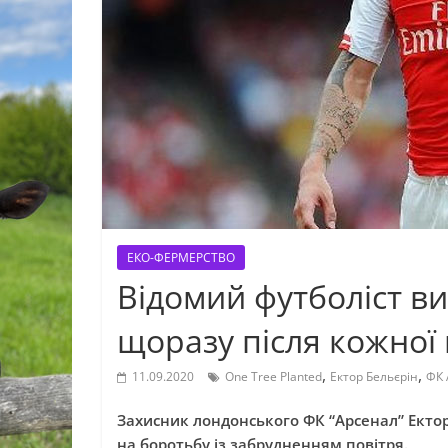
ЕКО-ФЕРМЕРСТВО
Відомий футболіст в
щоразу після кожної
,
,
11.09.2020
One Tree Planted
Ектор Бельєрін
ФК 
Захисник лондонського ФК “Арсенал” Ектор 
на боротьбу із забрудненням повітря.