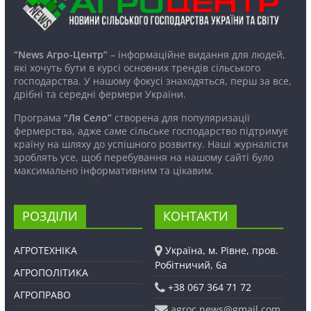
“News Агро-Центр”
– інформаційне видання для людей,
які хочуть бути в курсі основних трендів сільського
господарства. У нашому фокусі знаходяться, перш за все,
дрібні та середні фермери України.
Програма
“Ля Село”
створена для популяризації
фермерства, адже саме сільське господарство підтримує
країну на шляху до успішного розвитку. Наші журналісти
зроблять усе, щоб перебування на нашому сайті було
максимально інформативним та цікавим.
РОЗДІЛИ
КОНТАКТИ
АГРОТЕХНІКА
Україна, м. Рівне, пров.
Робітничий, 6а
АГРОПОЛІТИКА
+38 067 364 71 72
АГРОПРАВО
agroc.news@gmail.com