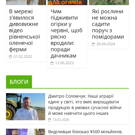
В мережі
Чим
Які рослини
з’явилося
підживити
не можна
дивовижне
огірки у
садити
відео
червні, щоб
поруч з
рівненської
рясно
помідорами
оленячої
вродили:
26.04.2024
ферми
поради
дачникам
01.02.2022
13.06.2023
БЛОГИ
Дмитро Соломчук: Наші аграрії
єдині у світі, хто вміє вирощувати
продукцію в умовах сучасної війни
й може навчити цього інших
13.02.2026
Виділивши близько $500 мільйонів,