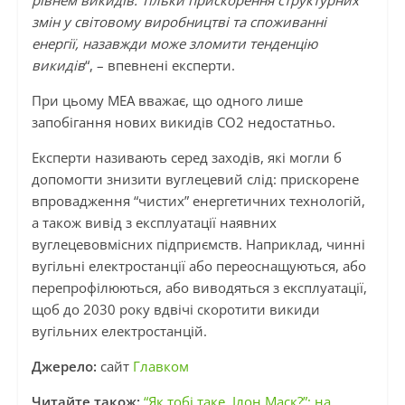
рівнем викидів. Тільки прискорення структурних
змін у світовому виробництві та споживанні
енергії, назавжди може зломити тенденцію
викидів
“, – впевнені експерти.
При цьому МЕА вважає, що одного лише
запобігання нових викидів CO2 недостатньо.
Експерти називають серед заходів, які могли б
допомогти знизити вуглецевий слід: прискорене
впровадження “чистих” енергетичних технологій,
а також вивід з експлуатації наявних
вуглецевовмісних підприємств. Наприклад, чинні
вугільні електростанції або переоснащуються, або
перепрофілюються, або виводяться з експлуатації,
щоб до 2030 року вдвічі скоротити викиди
вугільних електростанцій.
Джерело:
сайт
Главком
Читайте також:
“Як тобі таке, Ілон Маск?”: на