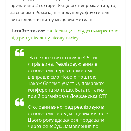
приблизно 2 гектари. Якщо рік неврожайний, то,
за словами Романа, він докуповує фрукти для
виготовлення вин у місцевих жителів.
Читайте також:
На Черкащині студент-маркетолог
відкрив унікальну лісову пасіку
“За сезон я виготовляю 4-5 тис
літрів вина. Реалізовую вина в
основному через соцмережі,
відправляємо Новою поштою.
Також беремо участь у ярмарках,
конференціях тощо. Багато таких
подій організовує Довжанська ОТГ.
Столовий виноград реалізовую в
основному серед місцевих жителів.
Цього року вдавалося продавати
через фейсбук. Замовлення по