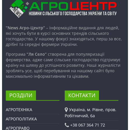
“News Агро-Центр”
– інформаційне видання для людей,
які хочуть бути в курсі основних трендів сільського
господарства. У нашому фокусі знаходяться, перш за все,
дрібні та середні фермери України.
Програма
“Ля Село”
створена для популяризації
фермерства, адже саме сільське господарство підтримує
країну на шляху до успішного розвитку. Наші журналісти
зроблять усе, щоб перебування на нашому сайті було
максимально інформативним та цікавим.
РОЗДІЛИ
КОНТАКТИ
АГРОТЕХНІКА
Україна, м. Рівне, пров.
Робітничий, 6а
АГРОПОЛІТИКА
+38 067 364 71 72
АГРОПРАВО