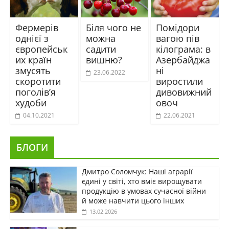
Фермерів
Біля чого не
Помідори
однієї з
можна
вагою пів
європейськ
садити
кілограма: в
их країн
вишню?
Азербайджа
змусять
ні
23.06.2022
скоротити
виростили
поголів’я
дивовижний
худоби
овоч
04.10.2021
22.06.2021
БЛОГИ
Дмитро Соломчук: Наші аграрії
єдині у світі, хто вміє вирощувати
продукцію в умовах сучасної війни
й може навчити цього інших
13.02.2026