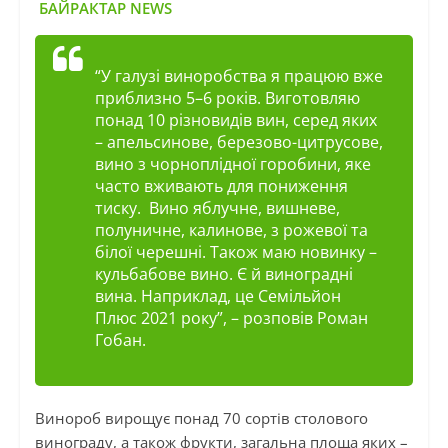
БАЙРАКТАР NEWS
“У галузі виноробства я працюю вже
приблизно 5–6 років. Виготовляю
понад 10 різновидів вин, серед яких
– апельсинове, березово-цитрусове,
вино з чорноплідної горобини, яке
часто вживають для пониження
тиску. Вино яблучне, вишневе,
полуничне, калинове, з рожевої та
білої черешні. Також маю новинку –
кульбабове вино. Є й виноградні
вина. Наприклад, це Семільйон
Плюс 2021 року”
, – розповів Роман
Гобан.
Винороб вирощує понад 70 сортів столового
винограду, а також фрукти, загальна площа яких –