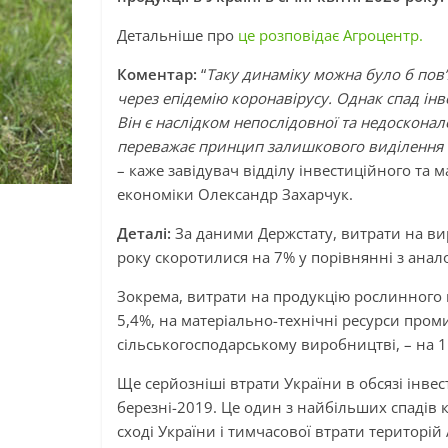
Детальніше про
це розповідає Агроцентр.
Коментар:
“
Таку динаміку можна було б пов
через епідемію коронавірусу. Однак спад інв
Він є наслідком непослідовної та недосконало
переважає принцип залишкового виділення б
– каже завідувач відділу інвестиційного та 
економіки Олександр Захарчук.
Деталі:
За даними Держстату, витрати на ви
року скоротилися на 7% у порівнянні з ана
Зокрема, витрати на продукцію рослинного
5,4%, на матеріально-технічні ресурси про
сільськогосподарському виробництві, – на 1
Ще серйозніші втрати України в обсязі інвес
березні-2019. Це один з найбільших спадів к
сході України і тимчасової втрати територій