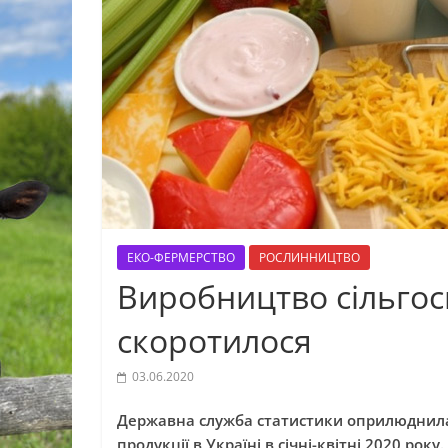
ЕКО-ФЕРМЕРСТВО
РОСЛИННИЦТВО
Виробництво сільгосп
скоротилося
03.06.2020
Державна служба статистики оприлюднила
продукції в Україні в січні-квітні 2020 року.