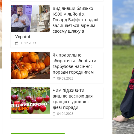
Виділивши близько
$500 мільйонів,
Говард Баффет надалі
залишається вірним
своєму шляху в
Україні
09.12.2023
Як правильно
збирати та зберігати
гарбузове насіння:
поради городникам
09.09.2023
Чим підживити
вишню весною для
кращого урожаю:
дієві поради
04.04.2023