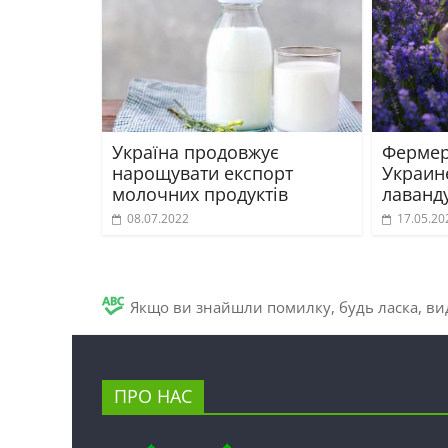
Україна продовжує
Фермер
нарощувати експорт
Украине
молочних продуктів
лаванд
08.07.2022
17.05.20
Якщо ви знайшли помилку, будь ласка, вид
ПРО НАС