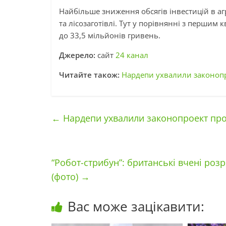
Найбільше зниження обсягів інвестицій в аг
та лісозаготівлі. Тут у порівнянні з перши
до 33,5 мільйонів гривень.
Джерело:
сайт
24 канал
Читайте також:
Нардепи ухвалили законопр
←
Нардепи ухвалили законопроект про 
“Робот-стрибун”: британські вчені роз
(фото)
→
Вас може зацікавити: