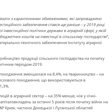
’язати з карантинними обмеженнями, які запроваджено
естиційного забезпечення стався ще раніше – у 2019 році.
ї інвестиційної політики держави в аграрній сфері, у якій
юджетних коштів на інвестиції в сільському господарстві
“,
матеріально-технічного забезпечення Інституту аграрної
робництво продукції сільського господарства на початку
логічним періодом-2019.
 походження зменшилася на 8,4%, на тваринництво – на
мислового походження, що використовуються в
1,3%.
тицій в аграрний сектор – на 35% менше, ніж у січні-
апіталовкладень за останні 5 років після початку війни на
 АР Крим, частини Донецької і Луганської областей