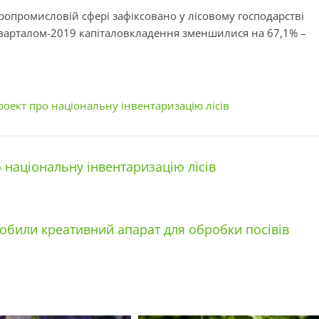
ропромисловій сфері зафіксовано у лісовому господарстві
м кварталом-2019 капіталовкладення зменшилися на 67,1% –
оект про національну інвентаризацію лісів
національну інвентаризацію лісів
робили креативний апарат для обробки посівів