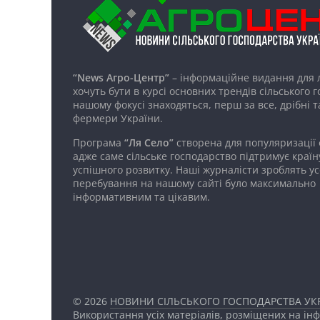
“News Агро-Центр”
– інформаційне видання для 
хочуть бути в курсі основних трендів сільського 
нашому фокусі знаходяться, перш за все, дрібні т
фермери України.
Програма
“Ля Село”
створена для популяризації
адже саме сільське господарство підтримує країн
успішного розвитку. Наші журналісти зроблять ус
перебування на нашому сайті було максимально
інформативним та цікавим.
© 2026
НОВИНИ СІЛЬСЬКОГО ГОСПОДАРСТВА УКР
Використання усіх матеріалів, розміщених на ін