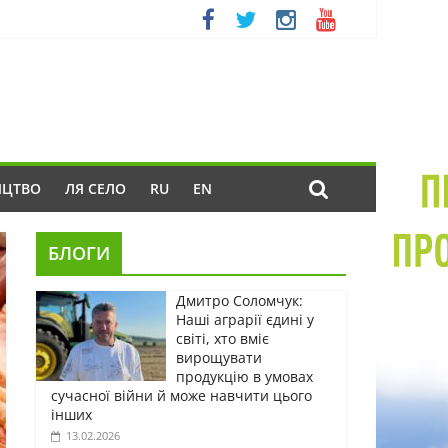
ИЦТВО
ЛЯ СЕЛО
RU
EN
БЛОГИ
Дмитро Соломчук:
Наші аграрії єдині у
світі, хто вміє
вирощувати
продукцію в умовах
сучасної війни й може навчити цього
інших
13.02.2026