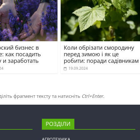
ский бизнес в
Коли обрізати смородину
: как посадить
перед зимою і як це
у и заработать
робити: поради садівникам
24
19.09.2024
іліть фрагмент тексту та натисніть
Ctrl+Enter
.
РОЗДІЛИ
АГРОТЕХНІКА