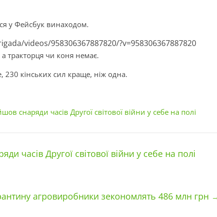
ся у Фейсбук винаходом.
rigada/videos/958306367887820/?v=958306367887820
а тракторця чи коня немає.
, 230 кінських сил краще, ніж одна.
в снаряди часів Другої світової війни у себе на полі
и часів Другої світової війни у себе на полі
арантину агровиробники зекономлять 486 млн грн