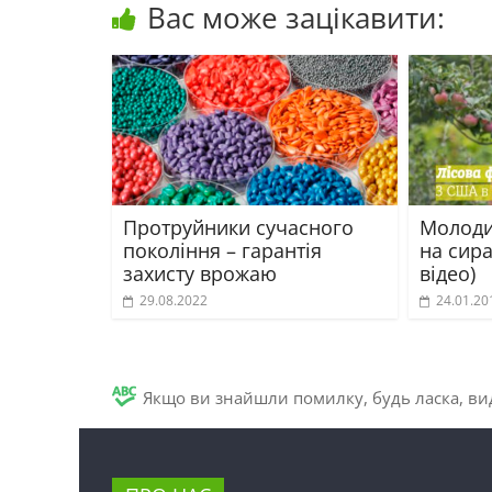
Вас може зацікавити:
Протруйники сучасного
Молоди
покоління – гарантія
на сирах
захисту врожаю
відео)
29.08.2022
24.01.20
Якщо ви знайшли помилку, будь ласка, вид