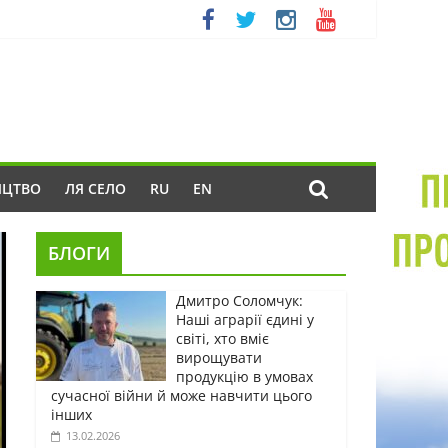
ИЦТВО
ЛЯ СЕЛО
RU
EN
БЛОГИ
Дмитро Соломчук:
Наші аграрії єдині у
світі, хто вміє
вирощувати
продукцію в умовах
сучасної війни й може навчити цього
інших
13.02.2026