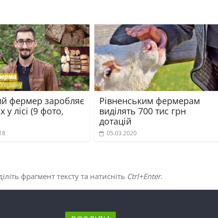
й фермер заробляє
Рівненським фермерам
 у лісі (9 фото,
виділять 700 тис грн
дотацій
18
05.03.2020
іліть фрагмент тексту та натисніть
Ctrl+Enter
.