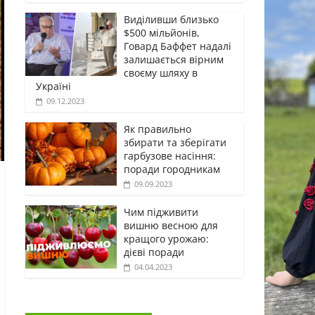
Виділивши близько
$500 мільйонів,
Говард Баффет надалі
залишається вірним
своєму шляху в
Україні
09.12.2023
Як правильно
збирати та зберігати
гарбузове насіння:
поради городникам
09.09.2023
Чим підживити
вишню весною для
кращого урожаю:
дієві поради
04.04.2023