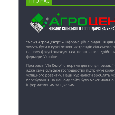
ПРО НАС
“News Агро-Центр”
– інформаційне видання для 
хочуть бути в курсі основних трендів сільського 
нашому фокусі знаходяться, перш за все, дрібні т
фермери України.
Програма
“Ля Село”
створена для популяризації
адже саме сільське господарство підтримує країн
успішного розвитку. Наші журналісти зроблять ус
перебування на нашому сайті було максимально
інформативним та цікавим.