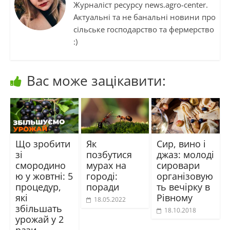
Журналіст ресурсу news.agro-center.
Актуальні та не банальні новини про
сільське господарство та фермерство
:)
Вас може зацікавити:
Що зробити
Як
Сир, вино і
зі
позбутися
джаз: молоді
смородино
мурах на
сировари
ю у жовтні: 5
городі:
організовую
процедур,
поради
ть вечірку в
які
Рівному
18.05.2022
збільшать
18.10.2018
урожай у 2