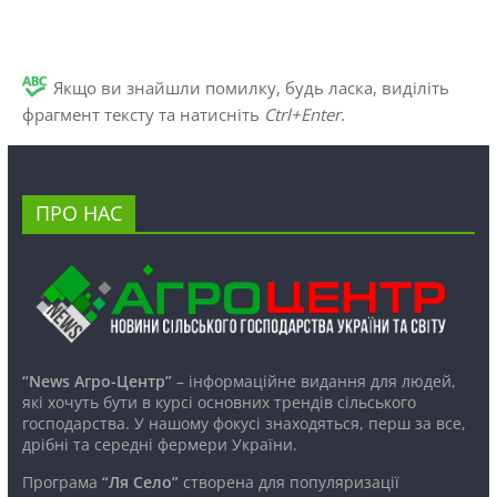
Якщо ви знайшли помилку, будь ласка, виділіть
фрагмент тексту та натисніть
Ctrl+Enter
.
ПРО НАС
“News Агро-Центр”
– інформаційне видання для людей,
які хочуть бути в курсі основних трендів сільського
господарства. У нашому фокусі знаходяться, перш за все,
дрібні та середні фермери України.
Програма
“Ля Село”
створена для популяризації