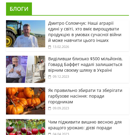
БЛОГИ
Дмитро Соломчук: Наші аграрії
єдині у світі, хто вміє вирощувати
продукцію в умовах сучасної війни
й може навчити цього інших
13.02.2026
Виділивши близько $500 мільйонів,
Говард Баффет надалі залишається
вірним своєму шляху в Україні
09.12.2023
Як правильно збирати та зберігати
гарбузове насіння: поради
городникам
09.09.2023
Чим підживити вишню весною для
кращого урожаю: дієві поради
04.04.2023