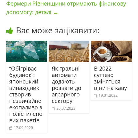
Фермери Рівненщини отримають фінансову
допомогу: деталі
→
Вас може зацікавити:
“Обігріває
Як гральні
В 2022
будинок”:
автомати
суттєво
японський
додають
зміняться
винахідник
розваги до
ціни на каву
створив
аграрного
19.01.2022
незвичайне
сектору
екопаливо з
20.07.2023
поліетилено
вих пакетів
17.09.2020