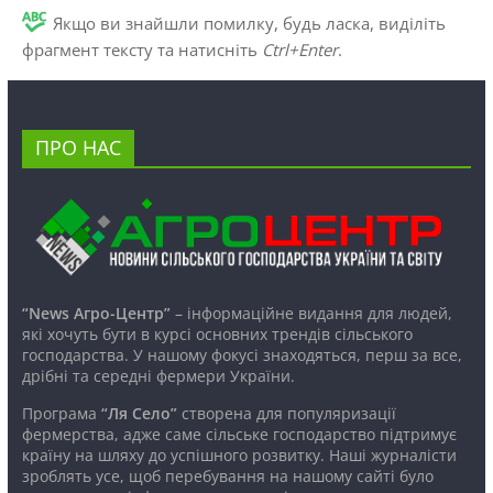
Якщо ви знайшли помилку, будь ласка, виділіть
фрагмент тексту та натисніть
Ctrl+Enter
.
ПРО НАС
“News Агро-Центр”
– інформаційне видання для людей,
які хочуть бути в курсі основних трендів сільського
господарства. У нашому фокусі знаходяться, перш за все,
дрібні та середні фермери України.
Програма
“Ля Село”
створена для популяризації
фермерства, адже саме сільське господарство підтримує
країну на шляху до успішного розвитку. Наші журналісти
зроблять усе, щоб перебування на нашому сайті було