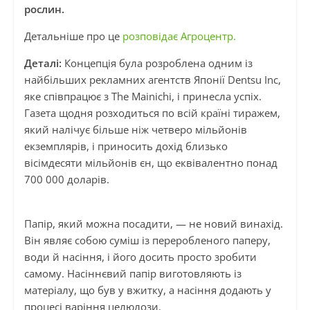
рослин.
Детальніше про це
розповідає Агроцентр.
Деталі:
Концепція була розроблена одним із
найбільших рекламних агентств Японії Dentsu Inc,
яке співпрацює з The Mainichi, і принесла успіх.
Газета щодня розходиться по всій країні тиражем,
який налічує більше ніж четверо мільйонів
екземплярів, і приносить дохід близько
вісімдесяти мільйонів єн, що еквівалентно понад
700 000 доларів.
Папір, який можна посадити, — не новий винахід.
Він являє собою суміш із переробленого паперу,
води й насіння, і його досить просто зробити
самому. Насіннєвий папір виготовляють із
матеріалу, що був у вжитку, а насіння додають у
процесі варіння целюлози.