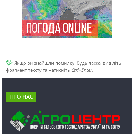
Якщо ви знайшли помилку, будь ласка, виділіть
фрагмент тексту та натисніть
Ctrl+Enter
.
ПРО НАС