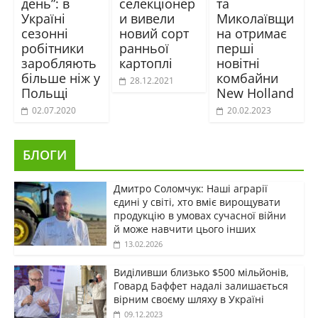
день”: в
селекціонер
та
Україні
и вивели
Миколаївщи
сезонні
новий сорт
на отримає
робітники
ранньої
перші
заробляють
картоплі
новітні
більше ніж у
комбайни
28.12.2021
Польщі
New Holland
02.07.2020
20.02.2023
БЛОГИ
Дмитро Соломчук: Наші аграрії
єдині у світі, хто вміє вирощувати
продукцію в умовах сучасної війни
й може навчити цього інших
13.02.2026
Виділивши близько $500 мільйонів,
Говард Баффет надалі залишається
вірним своєму шляху в Україні
09.12.2023