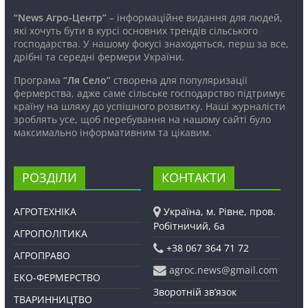
“News Агро-Центр”
– інформаційне видання для людей,
які хочуть бути в курсі основних трендів сільського
господарства. У нашому фокусі знаходяться, перш за все,
дрібні та середні фермери України.
Програма
“Ля Село”
створена для популяризації
фермерства, адже саме сільське господарство підтримує
країну на шляху до успішного розвитку. Наші журналісти
зроблять усе, щоб перебування на нашому сайті було
максимально інформативним та цікавим.
РОЗДІЛИ
КОНТАКТИ
АГРОТЕХНІКА
Україна, м. Рівне, пров.
Робітничий, 6а
АГРОПОЛІТИКА
+38 067 364 71 72
АГРОПРАВО
agroc.news@gmail.com
ЕКО-ФЕРМЕРСТВО
Зворотній зв’язок
ТВАРИННИЦТВО