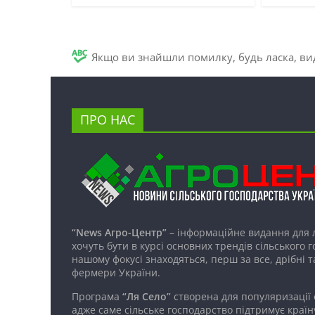
Якщо ви знайшли помилку, будь ласка, вид
ПРО НАС
“News Агро-Центр”
– інформаційне видання для 
хочуть бути в курсі основних трендів сільського 
нашому фокусі знаходяться, перш за все, дрібні т
фермери України.
Програма
“Ля Село”
створена для популяризації
адже саме сільське господарство підтримує країн