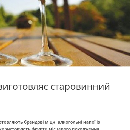
 виготовляє старовинний
овляють брендові міцні алкогольні напої із
икористовують фрукти місцевого походження.