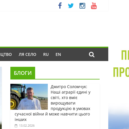
ИЦТВО
ЛЯ СЕЛО
RU
EN
БЛОГИ
Дмитро Соломчук:
Наші аграрії єдині у
світі, хто вміє
вирощувати
продукцію в умовах
сучасної війни й може навчити цього
інших
13.02.2026