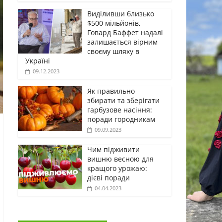
Виділивши близько
$500 мільйонів,
Говард Баффет надалі
залишається вірним
своєму шляху в
Україні
09.12.2023
Як правильно
збирати та зберігати
гарбузове насіння:
поради городникам
09.09.2023
Чим підживити
вишню весною для
кращого урожаю:
дієві поради
04.04.2023