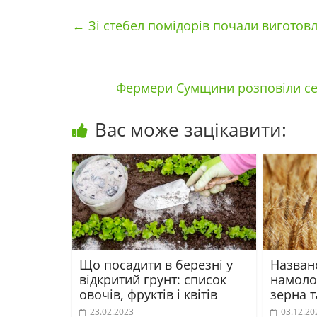
←
Зі стебел помідорів почали виготов
Фермери Сумщини розповіли се
Вас може зацікавити:
Що посадити в березні у
Названо
відкритий грунт: список
намоло
овочів, фруктів і квітів
зерна 
23.02.2023
03.12.20