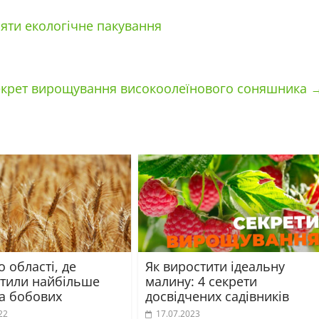
ляти екологічне пакування
крет вирощування високоолеїнового соняшника
 області, де
Як виростити ідеальну
тили найбільше
малину: 4 секрети
та бобових
досвідчених садівників
22
17.07.2023