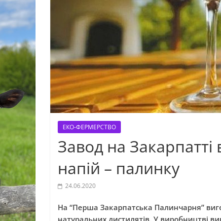
ЕКО-ФЕРМЕРСТВО
Завод на Закарпатті
напій – палинку
24.06.2020
На “Перша Закарпатська Палинчарня” вигот
натуральних дистилятів. У виробництві в