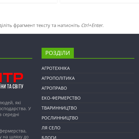
іліть фрагмент тексту та натисніть
Ctrl+Enter
.
РОЗДІЛИ
АГРОТЕХНІКА
АГРОПОЛІТИКА
АГРОПРАВО
ЕКО-ФЕРМЕРСТВО
людей, які
ТВАРИННИЦТВО
господарства. У
а середні
РОСЛИННИЦТВО
ЛЯ СЕЛО
 фермерства,
у на шляху до
БЛОГИ