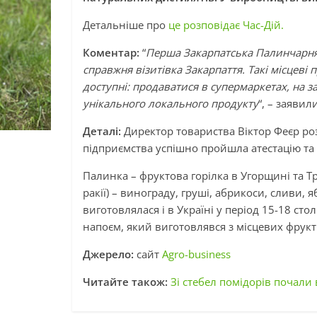
Детальніше про
це розповідає Час-Дій.
Коментар:
“
Перша Закарпатська Палинчарня
справжня візитівка Закарпаття. Такі місцеві 
доступні: продаватися в супермаркетах, на з
унікального локального продукту
“, – заявил
Деталі:
Директор товариства Віктор Феєр роз
підприємства успішно пройшла атестацію та
Палинка – фруктова горілка в Угорщині та Тран
ракії) – винограду, груші, абрикоси, сливи, 
виготовлялася і в Україні у період 15-18 с
напоєм, який виготовлявся з місцевих фрукт
Джерело:
сайт
Agro-business
Читайте також:
Зі стебел помідорів почали