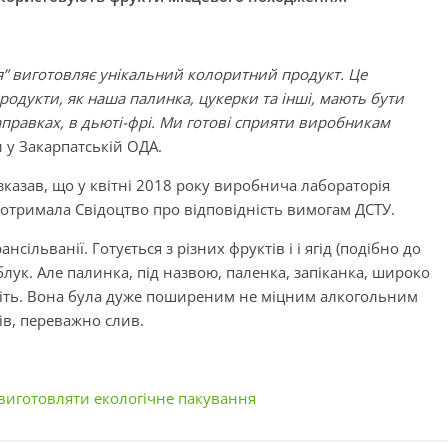
” виготовляє унікальний колоритний продукт. Це
продукти, як наша палинка, цукерки та інші, мають бути
аправках, в дьюті-фрі. Ми готові сприяти виробникам
и у Закарпатській ОДА.
казав, що у квітні 2018 року виробнича лабораторія
 отримала Свідоцтво про відповідність вимогам ДСТУ.
сільванії. Готується з різних фруктів і і ягід (подібно до
яблук. Але палинка, під назвою, паленка, запіканка, широко
толіть. Вона була дуже поширеним не міцним алкогольним
ів, переважно слив.
 виготовляти екологічне пакування