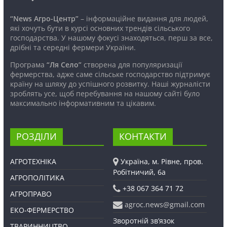
“News Агро-Центр”
– інформаційне видання для людей,
які хочуть бути в курсі основних трендів сільського
господарства. У нашому фокусі знаходяться, перш за все,
дрібні та середні фермери України.
Програма
“Ля Село”
створена для популяризації
фермерства, адже саме сільське господарство підтримує
країну на шляху до успішного розвитку. Наші журналісти
зроблять усе, щоб перебування на нашому сайті було
максимально інформативним та цікавим.
РОЗДІЛИ
КОНТАКТИ
АГРОТЕХНІКА
Україна, м. Рівне, пров.
Робітничий, 6а
АГРОПОЛІТИКА
+38 067 364 71 72
АГРОПРАВО
agroc.news@gmail.com
ЕКО-ФЕРМЕРСТВО
Зворотній зв’язок
ТВАРИННИЦТВО