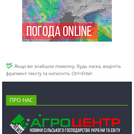
Якщо ви знайшли помилку, будь ласка, виділіть
фрагмент тексту та натисніть
Ctrl+Enter
.
ПРО НАС