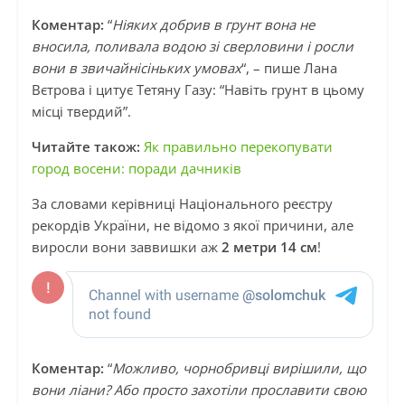
Коментар:
“
Ніяких добрив в грунт вона не
вносила, поливала водою зі сверловини і росли
вони в звичайнісіньких умовах
“, – пише Лана
Вєтрова і цитує Тетяну Газу: “Навіть грунт в цьому
місці твердий”.
Читайте також:
Як правильно перекопувати
город восени: поради дачників
За словами керівниці Національного реєстру
рекордів України, не відомо з якої причини, але
виросли вони заввишки аж
2 метри 14 см
!
Коментар:
“
Можливо, чорнобривці вирішили, що
вони ліани? Або просто захотіли прославити свою