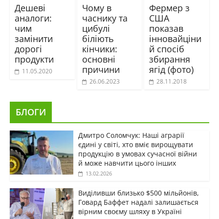
Дешеві
Чому в
Фермер з
аналоги:
часнику та
США
чим
цибулі
показав
замінити
біліють
інновайціни
дорогі
кінчики:
й спосіб
продукти
основні
збирання
причини
ягід (фото)
11.05.2020
26.06.2023
28.11.2018
БЛОГИ
Дмитро Соломчук: Наші аграрії
єдині у світі, хто вміє вирощувати
продукцію в умовах сучасної війни
й може навчити цього інших
13.02.2026
Виділивши близько $500 мільйонів,
Говард Баффет надалі залишається
вірним своєму шляху в Україні