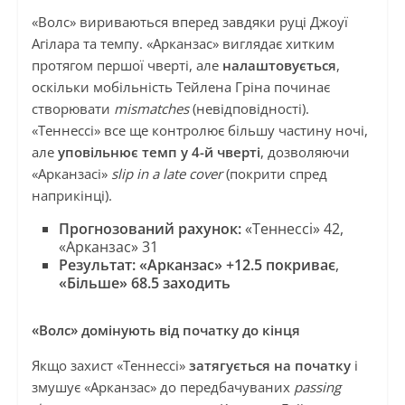
«Волс» вириваються вперед завдяки руці Джоуї
Агілара та темпу. «Арканзас» виглядає хитким
протягом першої чверті, але
налаштовується
,
оскільки мобільність Тейлена Гріна починає
створювати
mismatches
(невідповідності).
«Теннессі» все ще контролює більшу частину ночі,
але
уповільнює темп у 4-й чверті
, дозволяючи
«Арканзасі»
slip in a late cover
(покрити спред
наприкінці).
Прогнозований рахунок:
«Теннессі» 42,
«Арканзас» 31
Результат:
«Арканзас» +12.5 покриває
,
«Більше» 68.5 заходить
«Волс» домінують від початку до кінця
Якщо захист «Теннессі»
затягується на початку
і
змушує «Арканзас» до передбачуваних
passing