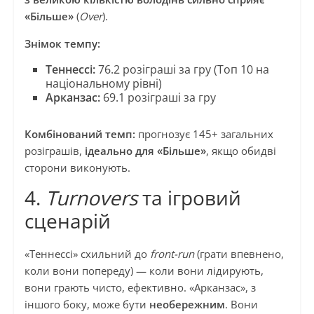
«Більше»
(
Over
).
Знімок темпу:
Теннессі:
76.2 розіграші за гру (Топ 10 на
національному рівні)
Арканзас:
69.1 розіграші за гру
Комбінований темп:
прогнозує 145+ загальних
розіграшів,
ідеально для «Більше»
, якщо обидві
сторони виконують.
4.
Turnovers
та ігровий
сценарій
«Теннессі» схильний до
front-run
(грати впевнено,
коли вони попереду) — коли вони лідирують,
вони грають чисто, ефективно. «Арканзас», з
іншого боку, може бути
необережним
. Вони