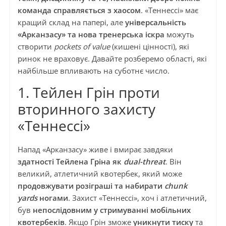
команда справляється з хаосом
. «Теннессі» має
кращий склад на папері, але
універсальність
«Арканзасу» та нова тренерська іскра
можуть
створити
pockets of value
(кишені цінності), які
ринок не враховує. Давайте розберемо області, які
найбільше впливають на суботнє число.
1. Тейлен Грін проти
вторинного захисту
«Теннессі»
Напад «Арканзасу» живе і вмирає завдяки
здатності Тейлена Гріна як
dual-threat
. Він
великий, атлетичний квотербек, який може
продовжувати розіграші та набирати
chunk
yards
ногами
. Захист «Теннессі», хоч і атлетичний,
був
непослідовним у стримуванні мобільних
квотербеків
. Якщо Грін зможе
уникнути тиску
та