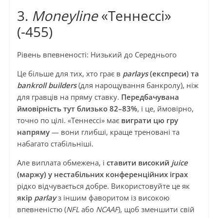
3.
Moneyline
«Теннессі»
(-455)
Рівень впевненості: Низький до Середнього
Це більше для тих, хто грає в
parlays
(експреси) та
bankroll builders
(для нарощування банкролу), ніж
для гравців на пряму ставку.
Передбачувана
ймовірність тут близько 82–83%
, і це, ймовірно,
точно по цілі. «Теннессі» має
виграти цю гру
напряму
— вони глибші, краще треновані та
набагато стабільніші.
Але виплата обмежена, і
ставити високий
juice
(маржу) у нестабільних конференційних іграх
рідко відчувається добре. Використовуйте це як
якір
parlay
з іншим фаворитом із високою
впевненістю (
NFL
або
NCAAF
), щоб зменшити свій