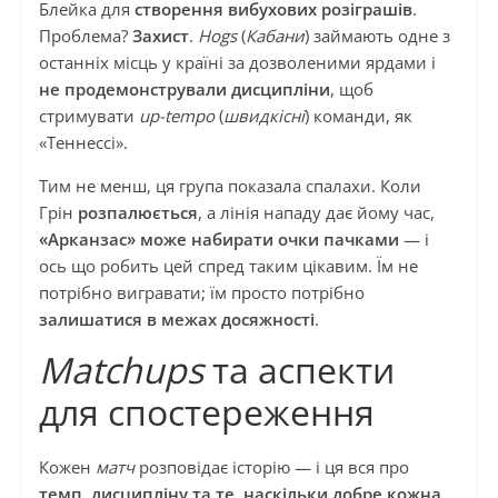
Блейка для
створення вибухових розіграшів
.
Проблема?
Захист
.
Hogs
(
Кабани
) займають одне з
останніх місць у країні за дозволеними ярдами і
не продемонстрували дисципліни
, щоб
стримувати
up-tempo
(
швидкісні
) команди, як
«Теннессі».
Тим не менш, ця група показала спалахи. Коли
Грін
розпалюється
, а лінія нападу дає йому час,
«Арканзас» може набирати очки пачками
— і
ось що робить цей спред таким цікавим. Їм не
потрібно вигравати; їм просто потрібно
залишатися в межах досяжності
.
Matchups
та аспекти
для спостереження
Кожен
матч
розповідає історію — і ця вся про
темп, дисципліну та те, наскільки добре кожна