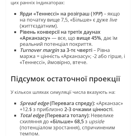
цих ранніх індикаторах:
Ярди «Теннессі» на розіграш (
YPP
)
– якщо
на початку вище 7,5, «Більше» є дуже
live
(життєздатним).
Рівень конверсії на третіх даунах
«Арканзасу»
— все, що
вище 45%
, дає їм
реальний потенціал покриття.
Turnover margin
за 3-тє чверті
– Рівна
маржа = цінність «Арканзасу»; -2 або гірше, і
«Теннессі», ймовірно, втече.
Підсумок остаточної проекції
У кількох шляхах симуляції числа вказують на:
Spread edge
(Перевага спреду):
«Арканзас»
+12.$ з приблизно
2-3 очками цінності
.
Total edge
(Перевага тоталу):
Невелике
схиляння до
«Більше» 68,5
з
upside
(потенціалом зростання), спричиненим
темпом.