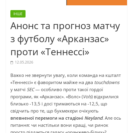
ІНШЕ
Анонс та прогноз матчу
з футболу «Арканзас»
проти «Теннессі»
12.05.2026
Важко не звернути увагу, коли команда на кшталт
«Теннессі» є фаворитом майже на два
touchdowns
у матчі
SEC
— особливо проти такої гордої
програми, як «Арканзас». «Волс» (
Vols
) відкрилися
близько -13,5 і досі тримаються на -12,5, що
свідчить про те, що букмекери очікують
впевненої перемоги на стадіоні
Neyland
. Але ось
питання: чи настільки вони кращі, чи ринок
просто піддається галасу «оранжево-білих»?