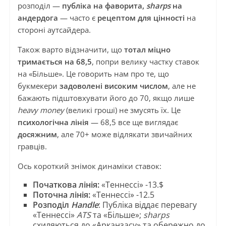
розподіл —
публіка на фаворита,
sharps
на
андердога
— часто є
рецептом для цінності
на
стороні аутсайдера.
Також варто відзначити, що
тотал міцно
тримається на 68,5
, попри велику частку ставок
на «Більше». Це говорить нам про те, що
букмекери
задоволені високим числом
, але не
бажають підштовхувати його до 70, якщо лише
heavy money
(великі гроші) не змусять їх. Це
психологічна лінія
— 68,5 все ще виглядає
досяжним
, але 70+ може відлякати звичайних
гравців.
Ось короткий знімок динаміки ставок:
Початкова лінія:
«Теннессі» -13.$
Поточна лінія:
«Теннессі» -12.5
Розподіл
Handle
: Публіка віддає перевагу
«Теннессі»
ATS
та «Більше»;
sharps
схиляються до «Арканзасу» та обережно до