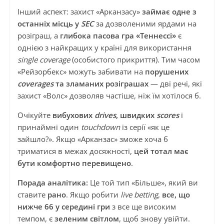
Інший аспект: захист «Арканзасу»
займає одне з
останніх місць у
SEC
за дозволеними ярдами на
розіграш, а
глибока пасова гра «Теннессі»
є
однією з найкращих у країні для використання
single coverage
(особистого прикриття). Тим часом
«Рейзорбекс» можуть забивати на
порушених
coverages
та зламаних розіграшах
— дві речі, які
захист «Волс» дозволяв частіше, ніж їм хотілося б.
Очікуйте
вибухових
drives
, швидких
scores
і
принаймні один
touchdown
із серії «як це
зайшло?». Якщо «Арканзас» зможе хоча б
триматися в межах досяжності,
цей тотал має
бути комфортно перевищено
.
Порада аналітика:
Це той тип «Більше», який ви
ставите
рано
. Якщо робити
live betting
,
все, що
нижче 66 у середині гри
з все ще високим
темпом, є
зеленим світлом
, щоб знову увійти.