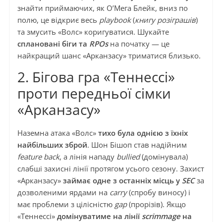
знайти приймаючих, як О’Мега Блейк, вниз по
полю, це відкриє весь
playbook
(
книгу розіграшів
)
та змусить «Волс» коригуватися. Шукайте
сплановані біги та
RPOs
на початку — це
найкращий шанс «Арканзасу» триматися близько.
2. Бігова гра «Теннессі»
проти передньої сімки
«Арканзасу»
Наземна атака «Волс»
тихо була однією з їхніх
найбільших зброй
. Шон Бішоп став надійним
feature back
, а лінія нападу
bullied
(домінувала)
слабші захисні лінії протягом усього сезону. Захист
«Арканзасу»
займає одне з останніх місць у
SEC
за
дозволеними ярдами на
carry
(спробу виносу) і
має проблеми з цілісністю
gap
(прорізів). Якщо
«Теннессі»
домінуватиме на лінії
scrimmage
на