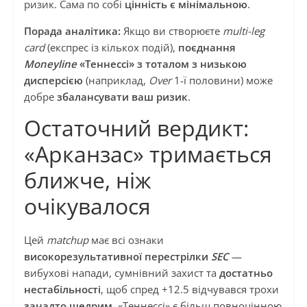
ризик. Сама по собі
цінність є мінімальною
.
Порада аналітика:
Якщо ви створюєте
multi-leg
card
(експрес із кількох подій),
поєднання
Moneyline
«Теннессі» з тоталом з низькою
дисперсією
(наприклад,
Over
1-ї половини) може
добре
збалансувати ваш ризик
.
Остаточний вердикт:
«Арканзас» тримається
ближче, ніж
очікувалося
Цей
matchup
має всі ознаки
високорезультативної перестрілки
SEC
—
вибухові напади, сумнівний захист та
достатньо
нестабільності
, щоб спред +12.5 відчувався трохи
занадто щедрим
. «Теннессі» є більш повноцінною