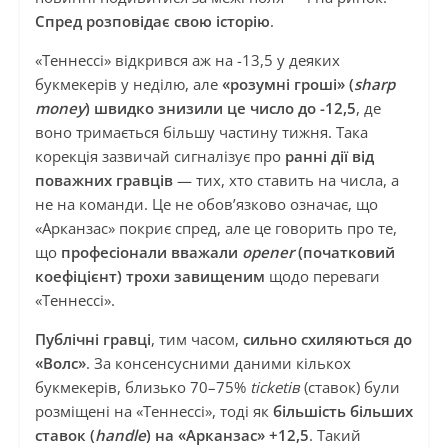
Спред розповідає свою історію
.
«Теннессі» відкрився аж на -13,5 у деяких
букмекерів у неділю, але
«розумні гроші» (
sharp
money
) швидко знизили це число до -12,5
, де
воно тримається більшу частину тижня. Така
корекція зазвичай сигналізує про
ранні дії від
поважних гравців
— тих, хто ставить на числа, а
не на команди. Це не обов’язково означає, що
«Арканзас» покриє спред, але це говорить про те,
що
професіонали вважали
opener
(початковий
коефіцієнт) трохи завищеним
щодо переваги
«Теннессі».
Публічні гравці
, тим часом,
сильно схиляються до
«Волс»
. За консенсусними даними кількох
букмекерів, близько 70–75%
ticketів
(ставок) були
розміщені на «Теннессі», тоді як
більшість більших
ставок (
handle
) на «Арканзас» +12,5
. Такий