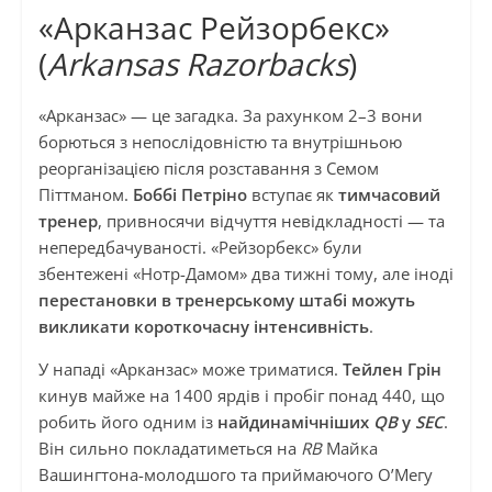
«Арканзас Рейзорбекс»
(
Arkansas Razorbacks
)
«Арканзас» — це загадка. За рахунком 2–3 вони
борються з непослідовністю та внутрішньою
реорганізацією після розставання з Семом
Піттманом.
Боббі Петріно
вступає як
тимчасовий
тренер
, привносячи відчуття невідкладності — та
непередбачуваності. «Рейзорбекс» були
збентежені «Нотр-Дамом» два тижні тому, але іноді
перестановки в тренерському штабі можуть
викликати короткочасну інтенсивність
.
У нападі «Арканзас» може триматися.
Тейлен Грін
кинув майже на 1400 ярдів і пробіг понад 440, що
робить його одним із
найдинамічніших
QB
у
SEC
.
Він сильно покладатиметься на
RB
Майка
Вашингтона-молодшого та приймаючого О’Мегу