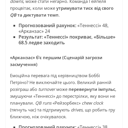
downs
, може стати негарно. Команда Гейпеля
процвітає, коли може
утримувати тиск від свого
QB
та диктувати темп
.
Прогнозований рахунок:
«Теннессі» 48,
«Арканзас» 24
Результат:
«Теннессі» покриває
,
«Більше»
68.5 ледве заходить
«Арканзас» б’є першим (Сценарій загрози
засмучення)
Емоційна перевага під керівництвом Боббі
Петріно? Не виключайте цього. Великий ранній
розіграш або
turnover
може
перевернути імпульс
,
змушуючи «Теннессі» до перестрілки, яку вони не
планували.
QB runs
«Рейзорбекс»
chew clock
(тягнуть час) та підтримують
drives
, що робить гру
ближчою, ніж очікувалося.
Прогнозований рахунок:
«Теннессі» 38,