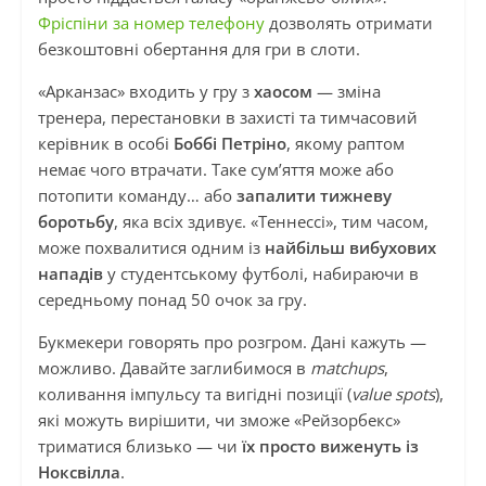
Фріспіни за номер телефону
дозволять отримати
безкоштовні обертання для гри в слоти.
«Арканзас» входить у гру з
хаосом
— зміна
тренера, перестановки в захисті та тимчасовий
керівник в особі
Боббі Петріно
, якому раптом
немає чого втрачати. Таке сум’яття може або
потопити команду… або
запалити тижневу
боротьбу
, яка всіх здивує. «Теннессі», тим часом,
може похвалитися одним із
найбільш вибухових
нападів
у студентському футболі, набираючи в
середньому понад 50 очок за гру.
Букмекери говорять про розгром. Дані кажуть —
можливо. Давайте заглибимося в
matchups
,
коливання імпульсу та вигідні позиції (
value spots
),
які можуть вирішити, чи зможе «Рейзорбекс»
триматися близько — чи
їх просто виженуть із
Ноксвілла
.