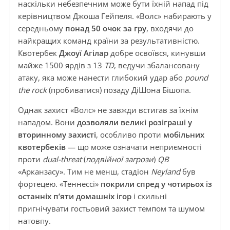
наскільки небезпечним може бути їхній напад під
керівництвом Джоша Гейпеля. «Волс» набирають у
середньому
понад 50 очок за гру
, входячи до
найкращих команд країни за результативністю.
Квотербек
Джоуї Агілар
добре освоївся, кинувши
майже 1500 ярдів з 13
TD
, ведучи збалансовану
атаку, яка може нанести глибокий удар або
pound
the rock
(пробиватися) позаду ДіШона Бішопа.
Однак захист «Волс» не завжди встигав за їхнім
нападом. Вони
дозволяли великі розіграші у
вторинному захисті
, особливо проти
мобільних
квотербеків
— що може означати неприємності
проти
dual-threat
(
подвійної загрози
)
QB
«Арканзасу». Тим не менш, стадіон
Neyland
був
фортецею. «Теннессі»
покрили спред у чотирьох із
останніх п’яти домашніх ігор
і схильні
пригнічувати гостьовий захист темпом та шумом
натовпу.