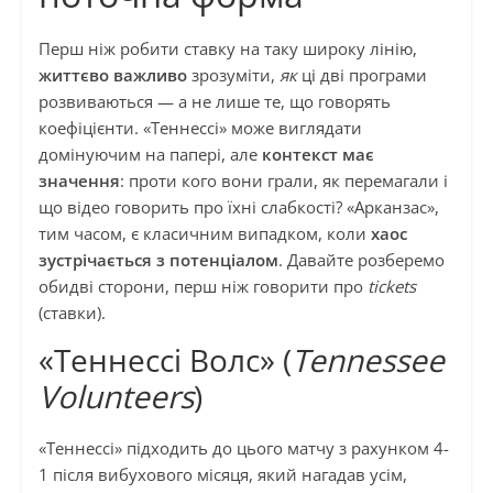
Перш ніж робити ставку на таку широку лінію,
життєво важливо
зрозуміти,
як
ці дві програми
розвиваються — а не лише те, що говорять
коефіцієнти. «Теннессі» може виглядати
домінуючим на папері, але
контекст має
значення
: проти кого вони грали, як перемагали і
що відео говорить про їхні слабкості? «Арканзас»,
тим часом, є класичним випадком, коли
хаос
зустрічається з потенціалом
. Давайте розберемо
обидві сторони, перш ніж говорити про
tickets
(ставки).
«Теннессі Волс» (
Tennessee
Volunteers
)
«Теннессі» підходить до цього матчу з рахунком 4-
1 після вибухового місяця, який нагадав усім,