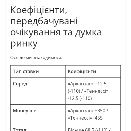
Коефіцієнти,
передбачувані
очікування та думка
ринку
Ось де ми знаходимося:
Тип ставки
Коефіцієнти
Спред:
«Арканзас» +12.5
(-110) / «Теннессі»
-12.5 (-110)
Moneyline:
«Арканзас» +350 /
«Теннессі» -455
Тотал:
Більше 68.5 (-110) /