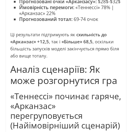
Прогнозовані очки «Арканзасу»:
$28$-$32$
Ймовірність перемоги:
«Теннессі» 78% |
«Арканзас» 22%
Прогнозований тотал:
69-74 очок
Ці результати підтримують як
схильність до
«Арканзас» +12,5
, так і
«Більше» 68,5
, оскільки
більшість запусків моделі закінчується прямо біля
або вище тоталу.
Аналіз сценаріїв: Як
може розгорнутися гра
«Теннессі» починає гаряче,
«Арканзас»
перегруповується
(Найімовірніший сценарій)