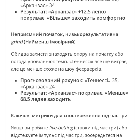
«Арканзас» 34
Результат:
«Арканзас» +12.5 легко
покриває
,
«Більше» заходить комфортно
Неприємний початок, низькорезультативна
grind
(Найменш імовірний)
Обидва захисти знаходять опору на початку або
погода уповільнює темп. «Теннессі» все ще виграє,
але це менше схоже на шоу феєрверків.
Прогнозований рахунок:
«Теннессі» 35,
«Арканзас» 24
Результат:
«Арканзас» покриває
,
«Менше»
68.5 ледве заходить
Ключові метрики для спостереження під час гри
Якщо ви робите
live-betting
(ставки під час гри) або
відстежуєте імпульс під час гри, зосередьтеся на