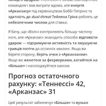
командою і має виграти вдома, але
енергія
«Арканзасу»
під керівництвом Боббі Петріно та
здатність до
dual-threat
Тейлена Гріна
роблять це
небезпечним числом
для ставки.
Я бачу, що «Волс» контролюють більшу частину
ночі, але «Арканзас» знаходить способи
відповісти
ударом
—
підтримуючи активність та змушуючи
гравців потіти
до останніх хвилин. Якщо ви
берете сторону,
беріть очки з «Арканзасом»
.
Якщо ви
женетеся за феєрверками, катайтеся на
«Більше»
і насолоджуйтеся хаосом.
Прогноз остаточного
рахунку:
«Теннессі» 42,
«Арканзас» 31
Цей результат забезпечує
«Більше»
та
вузьке