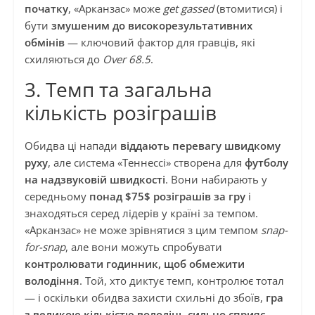
початку
, «Арканзас» може
get gassed
(втомитися) і
бути
змушеним до високорезультативних
обмінів
— ключовий фактор для гравців, які
схиляються до
Over 68.5
.
3. Темп та загальна
кількість розіграшів
Обидва ці напади
віддають перевагу швидкому
руху
, але система «Теннессі» створена для
футболу
на надзвуковій швидкості
. Вони набирають у
середньому
понад $75$ розіграшів за гру
і
знаходяться серед лідерів у країні за темпом.
«Арканзас» не може зрівнятися з цим темпом
snap-
for-snap
, але вони можуть спробувати
контролювати годинник, щоб обмежити
володіння
. Той, хто диктує темп, контролює тотал
— і оскільки обидва захисти схильні до збоїв,
гра
з великою кількістю володінь сильно сприяє