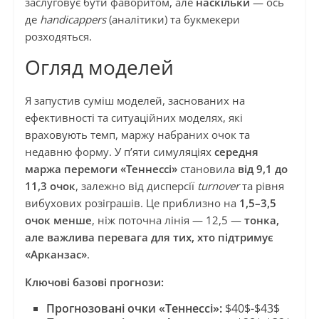
заслуговує бути фаворитом, але
наскільки
— ось
де
handicappers
(аналітики) та букмекери
розходяться.
Огляд моделей
Я запустив суміш моделей, заснованих на
ефективності та ситуаційних моделях, які
враховують темп, маржу набраних очок та
недавню форму. У п’яти симуляціях
середня
маржа перемоги «Теннессі»
становила
від 9,1 до
11,3 очок
, залежно від дисперсії
turnover
та рівня
вибухових розіграшів. Це приблизно на
1,5–3,5
очок менше
, ніж поточна лінія — 12,5 —
тонка,
але важлива перевага для тих, хто підтримує
«Арканзас»
.
Ключові базові прогнози:
Прогнозовані очки «Теннессі»:
$40$-$43$