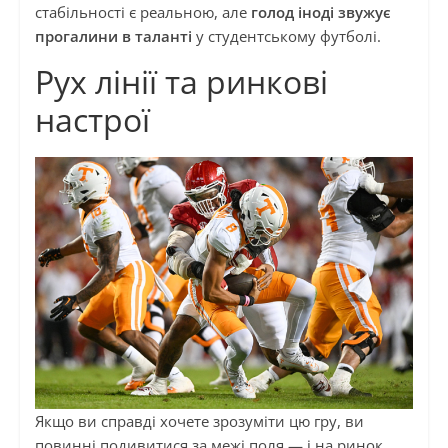
стабільності є реальною, але
голод іноді звужує
прогалини в таланті
у студентському футболі.
Рух лінії та ринкові
настрої
Якщо ви справді хочете зрозуміти цю гру, ви
повинні подивитися за межі поля — і на ринок.