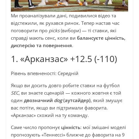
Ми проаналізували дані, подивилися відео та
відстежили, як рухався ринок. Тепер настав час
поговорити про
picks
(вибори) — ті ставки, які
справді мають сенс, коли ви
балансуєте цінність,
дисперсію та повернення
.
1. «Арканзас» +12.5 (-110)
Рівень впевненості: Середній
Якщо ви досить довго робите ставки на футбол
SEC
, ви знаєте сценарій — кожного жовтня є той
один
двозначний
dog
(аутсайдер)
, який змушує
вас потіти, якщо ви підтримали фаворита.
«Арканзас» схожий на ту команду.
Саме число пропонує
цінність
: мої змішані моделі
прогнозують «Теннессі» ближче до фаворита на 9