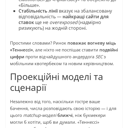
«Більше».
Стабільність лінії
вказує на збалансовану
відповідальність —
найкращі сайти для
ставок
ще не
overexposed
(надмірно
ризикують) на жодній стороні.
Простими словами? Ринок
поважає вогневу міць
«Теннессі»
, але ніхто не поспішає ставити
подвійні
цифри
проти відчайдушного андердога
SEC
з
мобільним квотербеком та новим керівництвом.
Проекційні моделі та
сценарії
Незалежно від того, наскільки гостре ваше
бачення, числа розповідають свою історію — і для
цього
matchup-моделі
ближчі
, ніж букмекери
могли б хотіти, щоб ви думали. «Теннессі»