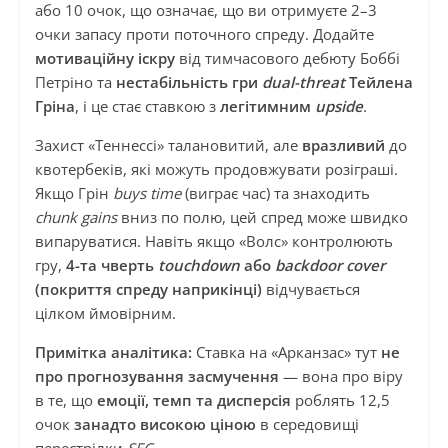
або 10 очок, що означає, що ви отримуєте 2–3
очки запасу проти поточного спреду. Додайте
мотиваційну іскру
від тимчасового дебюту Боббі
Петріно та
нестабільність гри
dual-threat
Тейлена
Гріна
, і це стає ставкою з
легітимним
upside
.
Захист «Теннессі» талановитий, але
вразливий
до
квотербеків, які можуть продовжувати розіграші.
Якщо Грін
buys time
(виграє час) та знаходить
chunk gains
вниз по полю, цей спред може швидко
випаруватися. Навіть якщо «Волс» контролюють
гру,
4-та чверть
touchdown
або
backdoor cover
(покриття спреду наприкінці)
відчувається
цілком ймовірним.
Примітка аналітика:
Ставка на «Арканзас» тут
не
про прогнозування засмучення
— вона про віру
в те, що
емоції, темп та дисперсія
роблять 12,5
очок
занадто високою ціною
в середовищі