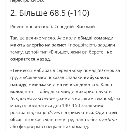
перестрілки
SEC
.
2. Більше 68.5 (-110)
Рівень впевненості: Середній–Високий
Так, це велике число. Але коли
обидві команди
мають алергію на захист
і процвітають завдяки
темпу, це той тип «Більше», який ви берете і
не
озираєтеся назад
.
«Теннессі» набирає в середньому понад 50 очок за
гру, а «Арканзас» показав спалахи
вибухового
нападу
, незважаючи на непослідовність. Ключ —
володіння
— обидві команди використовують
tempo-heavy schemes
(схеми з високим темпом), які
можуть поєднатися для 140–150 загальних
розіграшів, якщо
drives
підтримуються.
Один цей
обсяг
штовхає «Більше» у гру, навіть без
overtime
або феєрверків спеціальних команд.