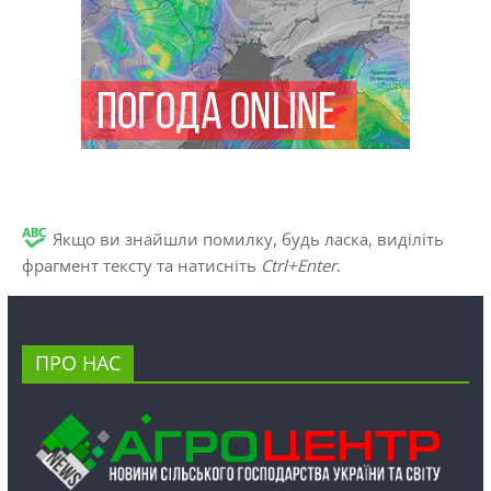
Якщо ви знайшли помилку, будь ласка, виділіть
фрагмент тексту та натисніть
Ctrl+Enter
.
ПРО НАС