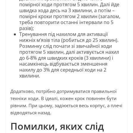
помірної ходи протягом 5 хвилин. Далі йде
швидка хода десь на 3 хвилини, а потім –
помірні кроки протягом 2 хвилин (загалом,
треба повторити останні інтервали по 5
разів);
Тренування під нахилом для активації
нижніх м’язів тіла (робиться до 25 хвилин).
Розминку слід почати зі звичайної ходи
протягом 5 хвилин, далі активується нахил
до 6-8% для швидких кроків (3 хвилини) і
насамкінець відбувається зменшення
нахилу до 3% для середньої ходи на 2
хвилини.
Додатково, потрібно дотримуватися правильної
техніки ходи. В ідеалі, кожен крок повинен бути
рівним. При цьому, задіюється весь корпус, а плечі
відводяться назад.
Помилки, яких слід