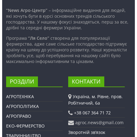
“News Агро-Центр”
– інформаційне видання для людей,
які хочуть бути в курсі основних трендів сільського
господарства. У нашому фокусі знаходяться, перш за все,
дрібні та середні фермери України.
Програма
“Ля Село”
створена для популяризації
фермерства, адже саме сільське господарство підтримує
країну на шляху до успішного розвитку. Наші журналісти
зроблять усе, щоб перебування на нашому сайті було
максимально інформативним та цікавим.
РОЗДІЛИ
КОНТАКТИ
АГРОТЕХНІКА
Україна, м. Рівне, пров.
Робітничий, 6а
АГРОПОЛІТИКА
+38 067 364 71 72
АГРОПРАВО
agroc.news@gmail.com
ЕКО-ФЕРМЕРСТВО
Зворотній зв’язок
ТВАРИННИЦТВО