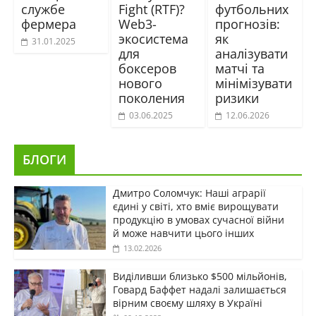
службе
Fight (RTF)?
футбольних
фермера
Web3-
прогнозів:
экосистема
як
31.01.2025
для
аналізувати
боксеров
матчі та
нового
мінімізувати
поколения
ризики
03.06.2025
12.06.2026
БЛОГИ
Дмитро Соломчук: Наші аграрії
єдині у світі, хто вміє вирощувати
продукцію в умовах сучасної війни
й може навчити цього інших
13.02.2026
Виділивши близько $500 мільйонів,
Говард Баффет надалі залишається
вірним своєму шляху в Україні