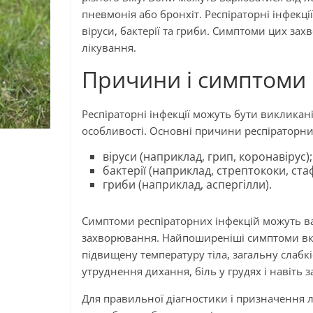
пневмонія або бронхіт. Респіраторні інфек
віруси, бактерії та гриби. Симптоми цих зах
лікування.
Причини і симптоми 
Респіраторні інфекції можуть бути викликані
особливості. Основні причини респіраторни
віруси (наприклад, грип, коронавірус);
бактерії (наприклад, стрептококи, ста
гриби (наприклад, аспергілли).
Симптоми респіраторних інфекцій можуть вар
захворювання. Найпоширеніші симптоми вклю
підвищену температуру тіла, загальну слабк
утруднення дихання, біль у грудях і навіть 
Для правильної діагностики і призначення 