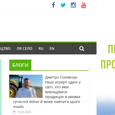
ИЦТВО
ЛЯ СЕЛО
RU
EN
БЛОГИ
Дмитро Соломчук:
Наші аграрії єдині у
світі, хто вміє
вирощувати
продукцію в умовах
сучасної війни й може навчити цього
інших
13.02.2026