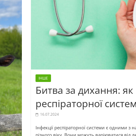
ІНШЕ
Битва за дихання: як
респіраторної систе
16.07.2024
Інфекції респіраторної системи є одними з
різного віку. Вони можуть варіюватися від л