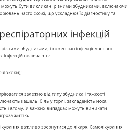
ції можуть бути викликані різними збудниками, включаючи
ворювань часто схожі, що ускладнює їх діагностику та
респіраторних інфекцій
 різними збудниками, і кожен тип інфекції має свої
х інфекцій включають:
філококи);
іюватися залежно від типу збудника і тяжкості
чають кашель, біль у горлі, закладеність носа,
ість і втому. У важких випадках можуть виникати
загроза життю.
лікування важливо звернутися до лікаря. Самолікування