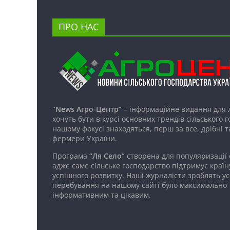
ПРО НАС
“News Агро-Центр”
– інформаційне видання для 
хочуть бути в курсі основних трендів сільського 
нашому фокусі знаходяться, перш за все, дрібні т
фермери України.
Програма
“Ля Село”
створена для популяризації
адже саме сільське господарство підтримує країн
успішного розвитку. Наші журналісти зроблять ус
перебування на нашому сайті було максимально
інформативним та цікавим.