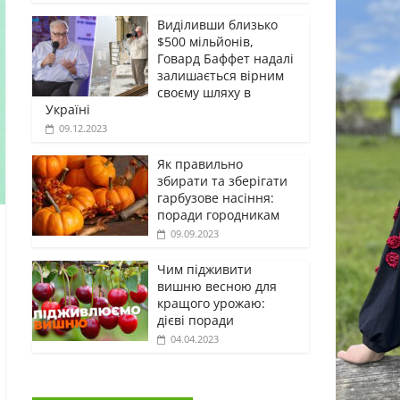
Виділивши близько
$500 мільйонів,
Говард Баффет надалі
залишається вірним
своєму шляху в
Україні
09.12.2023
Як правильно
збирати та зберігати
гарбузове насіння:
поради городникам
09.09.2023
Чим підживити
вишню весною для
кращого урожаю:
дієві поради
04.04.2023