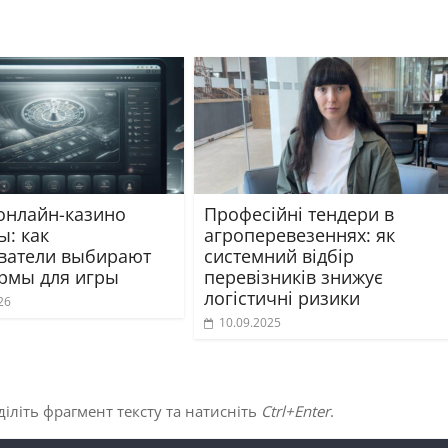
онлайн-казино
Професійні тендери в
ы: как
агроперевезеннях: як
ватели выбирают
системний відбір
рмы для игры
перевізників знижує
логістичні ризики
26
10.09.2025
іліть фрагмент тексту та натисніть
Ctrl+Enter
.