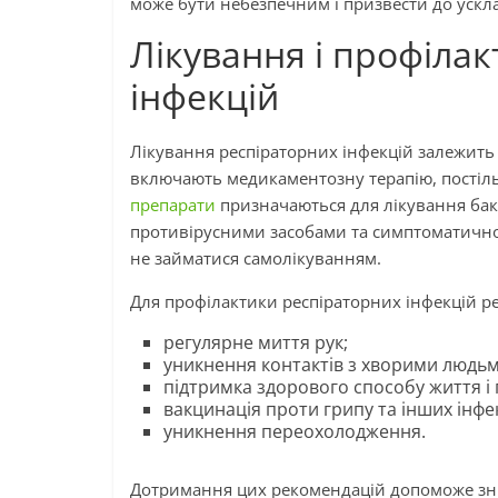
може бути небезпечним і призвести до уск
Лікування і профіла
інфекцій
Лікування респіраторних інфекцій залежить 
включають медикаментозну терапію, постіл
препарати
призначаються для лікування бакте
противірусними засобами та симптоматично
не займатися самолікуванням.
Для профілактики респіраторних інфекцій р
регулярне миття рук;
уникнення контактів з хворими людьм
підтримка здорового способу життя і
вакцинація проти грипу та інших інфе
уникнення переохолодження.
Дотримання цих рекомендацій допоможе зни