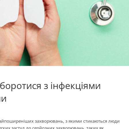
 боротися з інфекціями
ми
 найпоширеніших захворювань, з якими стикаються люди
егких застуд до серйозних захворювань, таких як