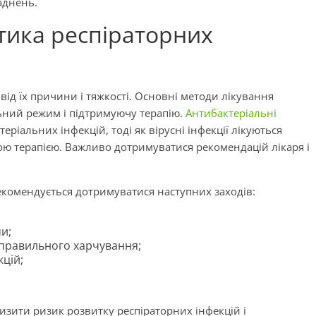
ладнень.
ктика респіраторних
від їх причини і тяжкості. Основні методи лікування
ьний режим і підтримуючу терапію.
Антибактеріальні
ріальних інфекцій, тоді як вірусні інфекції лікуються
ю терапією. Важливо дотримуватися рекомендацій лікаря і
екомендується дотримуватися наступних заходів:
и;
 правильного харчування;
кцій;
зити ризик розвитку респіраторних інфекцій і