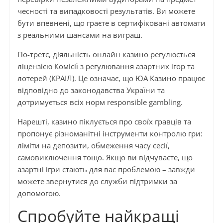
чесності та випадковості результатів. Ви можете
бути впевнені, що граєте в сертифіковані автомати
з реальними шансами на виграш.
По-третє, діяльність онлайн казино регулюється
ліцензією Комісії з регулювання азартних ігор та
лотерей (КРАІЛ). Це означає, що ЮА Казино працює
відповідно до законодавства України та
дотримується всіх норм responsible gambling.
Нарешті, казино піклується про своїх гравців та
пропонує різноманітні інструменти контролю гри:
ліміти на депозити, обмеження часу сесії,
самовиключення тощо. Якщо ви відчуваєте, що
азартні ігри стають для вас проблемою – завжди
можете звернутися до служби підтримки за
допомогою.
Спробуйте найкращі