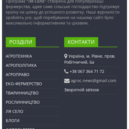
Програма
“Ля Село”
створена для популяризації
фермерства, адже саме сільське господарство підтримує
країну на шляху до успішного розвитку. Наші журналісти
зроблять усе, щоб перебування на нашому сайті було
максимально інформативним та цікавим.
РОЗДІЛИ
КОНТАКТИ
АГРОТЕХНІКА
Україна, м. Рівне, пров.
Робітничий, 6а
АГРОПОЛІТИКА
+38 067 364 71 72
АГРОПРАВО
agroc.news@gmail.com
ЕКО-ФЕРМЕРСТВО
Зворотній зв’язок
ТВАРИННИЦТВО
РОСЛИННИЦТВО
ЛЯ СЕЛО
БЛОГИ