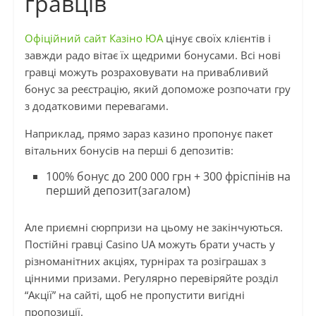
гравців
Офіційний сайт Казіно ЮА
цінує своїх клієнтів і
завжди радо вітає їх щедрими бонусами. Всі нові
гравці можуть розраховувати на привабливий
бонус за реєстрацію, який допоможе розпочати гру
з додатковими перевагами.
Наприклад, прямо зараз казино пропонує пакет
вітальних бонусів на перші 6 депозитів:
100% бонус до 200 000 грн + 300 фріспінів на
перший депозит(загалом)
Але приємні сюрпризи на цьому не закінчуються.
Постійні гравці Casino UA можуть брати участь у
різноманітних акціях, турнірах та розіграшах з
цінними призами. Регулярно перевіряйте розділ
“Акції” на сайті, щоб не пропустити вигідні
пропозиції.