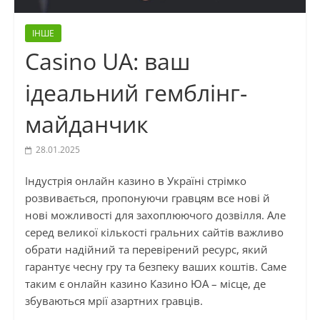
ІНШЕ
Casino UA: ваш
ідеальний гемблінг-
майданчик
28.01.2025
Індустрія онлайн казино в Україні стрімко
розвивається, пропонуючи гравцям все нові й
нові можливості для захоплюючого дозвілля. Але
серед великої кількості гральних сайтів важливо
обрати надійний та перевірений ресурс, який
гарантує чесну гру та безпеку ваших коштів. Саме
таким є онлайн казино Казино ЮА – місце, де
збуваються мрії азартних гравців.