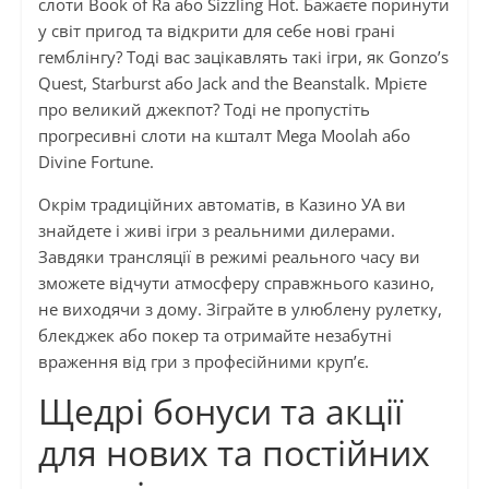
слоти Book of Ra або Sizzling Hot. Бажаєте поринути
у світ пригод та відкрити для себе нові грані
гемблінгу? Тоді вас зацікавлять такі ігри, як Gonzo’s
Quest, Starburst або Jack and the Beanstalk. Мрієте
про великий джекпот? Тоді не пропустіть
прогресивні слоти на кшталт Mega Moolah або
Divine Fortune.
Окрім традиційних автоматів, в Казино УА ви
знайдете і живі ігри з реальними дилерами.
Завдяки трансляції в режимі реального часу ви
зможете відчути атмосферу справжнього казино,
не виходячи з дому. Зіграйте в улюблену рулетку,
блекджек або покер та отримайте незабутні
враження від гри з професійними крупʼє.
Щедрі бонуси та акції
для нових та постійних