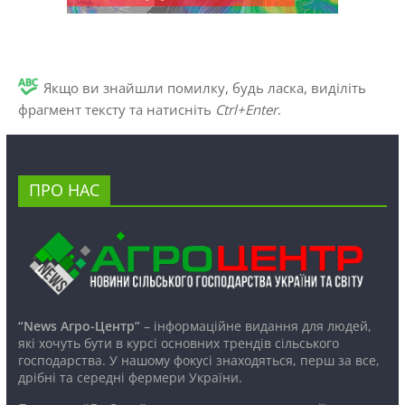
Якщо ви знайшли помилку, будь ласка, виділіть
фрагмент тексту та натисніть
Ctrl+Enter
.
ПРО НАС
“News Агро-Центр”
– інформаційне видання для людей,
які хочуть бути в курсі основних трендів сільського
господарства. У нашому фокусі знаходяться, перш за все,
дрібні та середні фермери України.