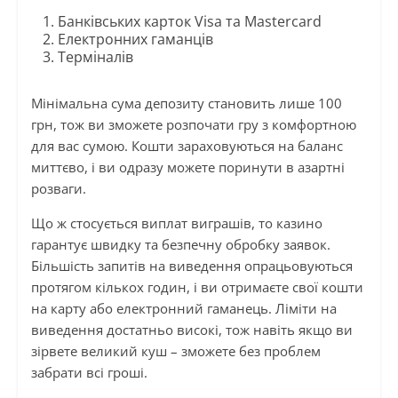
Банківських карток Visa та Mastercard
Електронних гаманців
Терміналів
Мінімальна сума депозиту становить лише 100
грн, тож ви зможете розпочати гру з комфортною
для вас сумою. Кошти зараховуються на баланс
миттєво, і ви одразу можете поринути в азартні
розваги.
Що ж стосується виплат виграшів, то казино
гарантує швидку та безпечну обробку заявок.
Більшість запитів на виведення опрацьовуються
протягом кількох годин, і ви отримаєте свої кошти
на карту або електронний гаманець. Ліміти на
виведення достатньо високі, тож навіть якщо ви
зірвете великий куш – зможете без проблем
забрати всі гроші.