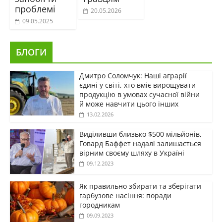
проблемі
20.05.2026
09.05.2025
БЛОГИ
Дмитро Соломчук: Наші аграрії
єдині у світі, хто вміє вирощувати
продукцію в умовах сучасної війни
й може навчити цього інших
13.02.2026
Виділивши близько $500 мільйонів,
Говард Баффет надалі залишається
вірним своєму шляху в Україні
09.12.2023
Як правильно збирати та зберігати
гарбузове насіння: поради
городникам
09.09.2023