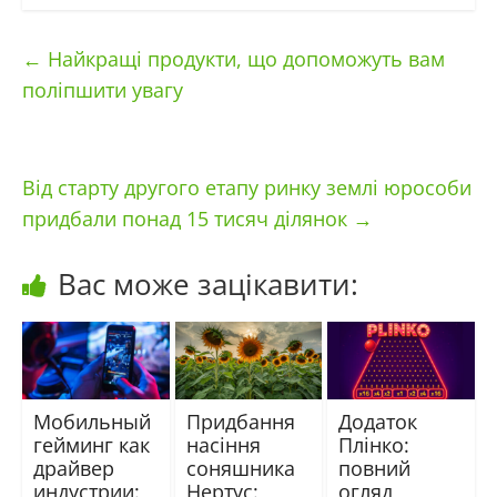
←
Найкращі продукти, що допоможуть вам
поліпшити увагу
Від старту другого етапу ринку землі юрособи
придбали понад 15 тисяч ділянок
→
Вас може зацікавити:
Мобильный
Придбання
Додаток
гейминг как
насіння
Плінко:
драйвер
соняшника
повний
индустрии:
Нертус:
огляд