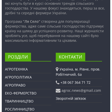
які хочуть бути в курсі основних трендів сільського
господарства. У нашому фокусі знаходяться, перш за все,
дрібні та середні фермери України.
Програма
“Ля Село”
створена для популяризації
фермерства, адже саме сільське господарство підтримує
країну на шляху до успішного розвитку. Наші журналісти
зроблять усе, щоб перебування на нашому сайті було
максимально інформативним та цікавим.
РОЗДІЛИ
КОНТАКТИ
АГРОТЕХНІКА
Україна, м. Рівне, пров.
Робітничий, 6а
АГРОПОЛІТИКА
+38 067 364 71 72
АГРОПРАВО
agroc.news@gmail.com
ЕКО-ФЕРМЕРСТВО
Зворотній зв’язок
ТВАРИННИЦТВО
РОСЛИННИЦТВО