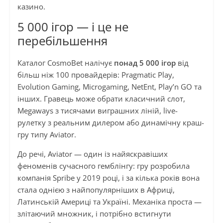
казино.
5 000 ігор — і це не
перебільшення
Каталог CosmoBet налічує
понад 5 000 ігор
від
більш ніж 100 провайдерів: Pragmatic Play,
Evolution Gaming, Microgaming, NetEnt, Play’n GO та
інших. Гравець може обрати класичний слот,
Megaways з тисячами виграшних ліній, live-
рулетку з реальним дилером або динамічну краш-
гру типу Aviator.
До речі, Aviator — один із найяскравіших
феноменів сучасного гемблінгу: гру розробила
компанія Spribe у 2019 році, і за кілька років вона
стала однією з найпопулярніших в Африці,
Латинській Америці та Україні. Механіка проста —
злітаючий множник, і потрібно встигнути