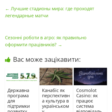
←
Лучшие стадионы мира: где проходят
легендарные матчи
Сезонні роботи в агро: як правильно
оформити працівників?
→
Вас може зацікавити:
Державна
Канабіс як
Cosmolot
програма
перспективн
Casino: як
для
а культура в
працює
підтримки
українськом
система
розвитку
у
відповідаль