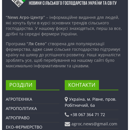
“News Агро-Центр”
– інформаційне видання для людей,
які хочуть бути в курсі основних трендів сільського
господарства. У нашому фокусі знаходяться, перш за все,
дрібні та середні фермери України.
Програма
“Ля Село”
створена для популяризації
фермерства, адже саме сільське господарство підтримує
країну на шляху до успішного розвитку. Наші журналісти
зроблять усе, щоб перебування на нашому сайті було
максимально інформативним та цікавим.
РОЗДІЛИ
КОНТАКТИ
АГРОТЕХНІКА
Україна, м. Рівне, пров.
Робітничий, 6а
АГРОПОЛІТИКА
+38 067 364 71 72
АГРОПРАВО
agroc.news@gmail.com
ЕКО-ФЕРМЕРСТВО