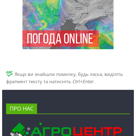
Якщо ви знайшли помилку, будь ласка, виділіть
фрагмент тексту та натисніть
Ctrl+Enter
.
ПРО НАС