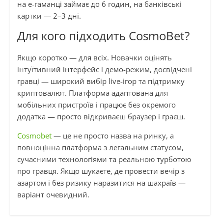
на e-гаманці займає до 6 годин, на банківські
картки — 2–3 дні.
Для кого підходить CosmoBet?
Якщо коротко — для всіх. Новачки оцінять
інтуїтивний інтерфейс і демо-режим, досвідчені
гравці — широкий вибір live-ігор та підтримку
криптовалют. Платформа адаптована для
мобільних пристроїв і працює без окремого
додатка — просто відкриваєш браузер і граєш.
Cosmobet
— це не просто назва на ринку, а
повноцінна платформа з легальним статусом,
сучасними технологіями та реальною турботою
про гравця. Якщо шукаєте, де провести вечір з
азартом і без ризику наразитися на шахраїв —
варіант очевидний.