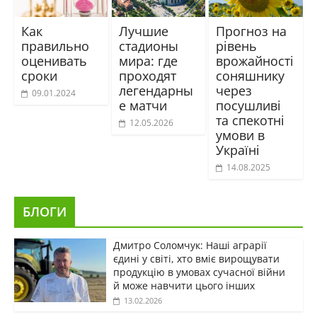
Как
Лучшие
Прогноз на
правильно
стадионы
рівень
оценивать
мира: где
врожайності
сроки
проходят
соняшнику
легендарны
через
09.01.2024
е матчи
посушливі
та спекотні
12.05.2026
умови в
Україні
14.08.2025
БЛОГИ
Дмитро Соломчук: Наші аграрії
єдині у світі, хто вміє вирощувати
продукцію в умовах сучасної війни
й може навчити цього інших
13.02.2026