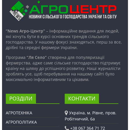
“News Агро-Центр”
– інформаційне видання для людей,
які хочуть бути в курсі основних трендів сільського
господарства. У нашому фокусі знаходяться, перш за все,
дрібні та середні фермери України.
Програма
“Ля Село”
створена для популяризації
фермерства, адже саме сільське господарство підтримує
країну на шляху до успішного розвитку. Наші журналісти
зроблять усе, щоб перебування на нашому сайті було
максимально інформативним та цікавим.
РОЗДІЛИ
КОНТАКТИ
АГРОТЕХНІКА
Україна, м. Рівне, пров.
Робітничий, 6а
АГРОПОЛІТИКА
+38 067 364 71 72