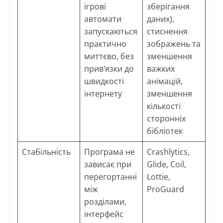
ігрові
зберігання
автомати
даних),
запускаються
стиснення
практично
зображень та
миттєво, без
зменшення
прив’язки до
важких
швидкості
анімацій,
інтернету
зменшення
кількості
сторонніх
бібліотек
Стабільність
Програма не
Crashlytics,
зависає при
Glide, Coil,
перегортанні
Lottie,
між
ProGuard
розділами,
інтерфейс