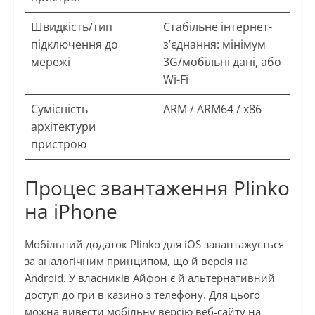
Швидкість/тип
Стабільне інтернет-
підключення до
з’єднання: мінімум
мережі
3G/мобільні дані, або
Wi-Fi
Сумісність
ARM / ARM64 / x86
архітектури
пристрою
Процес звантаження Plinko
на iPhone
Мобільний додаток Plinko для iOS завантажується
за аналогічним принципом, що й версія на
Android. У власників Айфон є й альтернативний
доступ до гри в казино з телефону. Для цього
можна вивести мобільну версію веб-сайту на