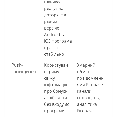
швидко
реагує на
доторк. На
різних
версіях
Android та
iOS програма
працює
стабільно
Push-
Користувач
Хмарний
сповіщення
отримує
обмін
свіжу
повідомленн
інформацію
ями Firebase,
про бонуси,
канали
акції, зміни
сповіщень,
без входу до
аналітика
програми.
Firebase