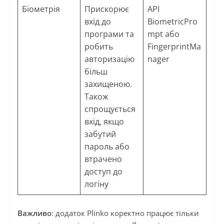
Біометрія
Прискорює
API
вхід до
BiometricPro
програми та
mpt або
робить
FingerprintMa
авторизацію
nager
більш
захищеною.
Також
спрощується
вхід, якщо
забутий
пароль або
втрачено
доступ до
логіну
Важливо
: додаток Plinko коректно працює тільки