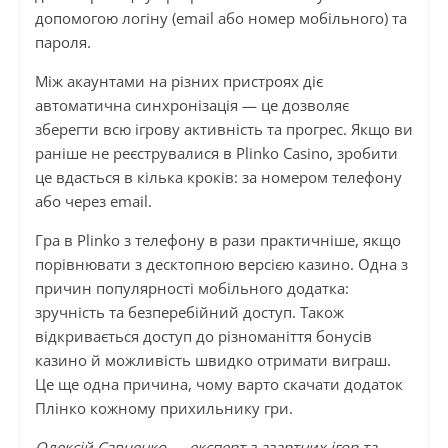
допомогою логіну (email або номер мобільного) та
пароля.
Між акаунтами на різних пристроях діє
автоматична синхронізація — це дозволяє
зберегти всю ігрову активність та прогрес. Якщо ви
раніше не реєструвалися в Plinko Casino, зробити
це вдасться в кілька кроків: за номером телефону
або через email.
Гра в Plinko з телефону в рази практичніше, якщо
порівнювати з десктопною версією казино. Одна з
причин популярності мобільного додатка:
зручність та безперебійний доступ. Також
відкривається доступ до різноманіття бонусів
казино й можливість швидко отримати виграш.
Це ще одна причина, чому варто скачати додаток
Плінко кожному прихильнику гри.
Олексій Савченко — експерт з азартних ігор та