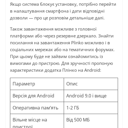
Якщо система блокує установку, потрібно перейти
в налаштування смартфона і дати відповідні
дозволи — про це розповім детальніше далі.
Також завантаження можливе з головної
платформи або через резервне дзеркало. Знайти
посилання на завантаження Plinko можливо і в
соціальних мережах або на тематичних форумах.
При цьому буде не зайвим ознайомитись із
вимогами до пристрою. Для зручності пропоную
характеристики додатка Плінко на Android:
Параметр
Опис
Версія для Android
Android 9.0 і вище
Оперативна пам’ять
1-2 ГБ
Вільне місце на
Від 500 МБ
пристрої