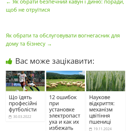
←
Як обрати безпечний кавун і диню: поради,
щоб не отруїтися
Як обрати та обслуговувати вогнегасник для
дому та бізнесу
→
Вас може зацікавити:
Що їдять
12 ошибок
Наукове
професійні
при
відкриття:
футболісти
установке
механізм
электропаст
цвітіння
30.03.2022
уха и как их
пшениці
избежать
19.11.2024