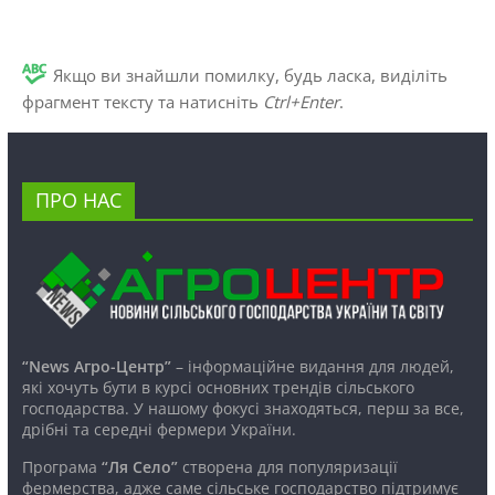
Якщо ви знайшли помилку, будь ласка, виділіть
фрагмент тексту та натисніть
Ctrl+Enter
.
ПРО НАС
“News Агро-Центр”
– інформаційне видання для людей,
які хочуть бути в курсі основних трендів сільського
господарства. У нашому фокусі знаходяться, перш за все,
дрібні та середні фермери України.
Програма
“Ля Село”
створена для популяризації
фермерства, адже саме сільське господарство підтримує