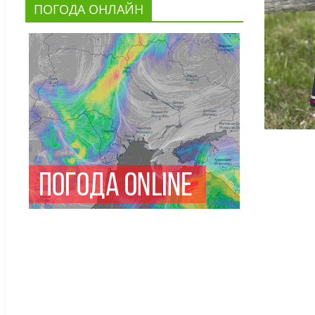
ПОГОДА ОНЛАЙН