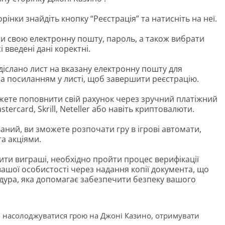
рінки знайдіть кнопку “Реєстрація” та натисніть на неї.
ти свою електронну пошту, пароль, а також вибрати
 введені дані коректні.
діслано лист на вказану електронну пошту для
за посиланням у листі, щоб завершити реєстрацію.
ожете поповнити свій рахунок через зручний платіжний
tercard, Skrill, Neteller або навіть криптовалюти.
аний, ви зможете розпочати гру в ігрові автомати,
а акціями.
ити виграші, необхідно пройти процес верифікації
ашої особистості через надання копії документа, що
едура, яка допомагає забезпечити безпеку вашого
ві насолоджуватися грою на Джоні Казино, отримувати