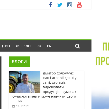
ИЦТВО
ЛЯ СЕЛО
RU
EN
БЛОГИ
Дмитро Соломчук:
Наші аграрії єдині у
світі, хто вміє
вирощувати
продукцію в умовах
сучасної війни й може навчити цього
інших
13.02.2026