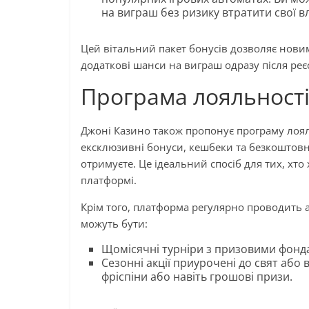
на виграш без ризику втратити свої в
Цей вітальний пакет бонусів дозволяє нови
додаткові шанси на виграш одразу після реєс
Програма лояльності 
Джоні Казино також пропонує програму лоял
ексклюзивні бонуси, кешбеки та безкоштовні
отримуєте. Це ідеальний спосіб для тих, хто
платформі.
Крім того, платформа регулярно проводить а
можуть бути:
Щомісячні турніри з призовими фонд
Сезонні акції приурочені до свят або 
фріспіни або навіть грошові призи.