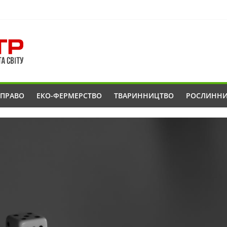
ОПРАВО
ЕКО-ФЕРМЕРСТВО
ТВАРИННИЦТВО
РОСЛИНН