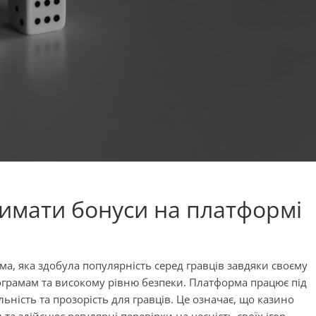
римати бонуси на платформі
а, яка здобула популярність серед гравців завдяки своєму
грамам та високому рівню безпеки. Платформа працює під
льність та прозорість для гравців. Це означає, що казино