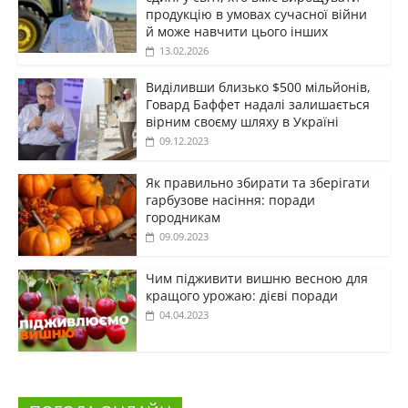
продукцію в умовах сучасної війни
й може навчити цього інших
13.02.2026
Виділивши близько $500 мільйонів,
Говард Баффет надалі залишається
вірним своєму шляху в Україні
09.12.2023
Як правильно збирати та зберігати
гарбузове насіння: поради
городникам
09.09.2023
Чим підживити вишню весною для
кращого урожаю: дієві поради
04.04.2023