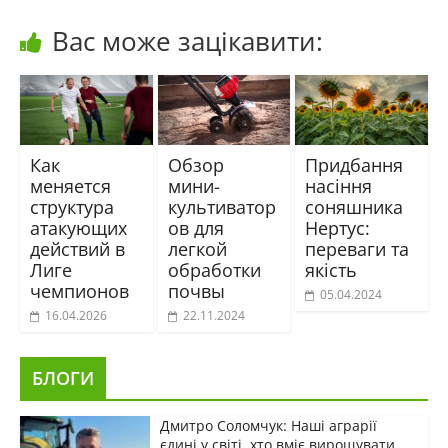
Вас може зацікавити:
Как
Обзор
Придбання
меняется
мини-
насіння
структура
культиватор
соняшника
атакующих
ов для
Нертус:
действий в
легкой
переваги та
Лиге
обработки
якість
чемпионов
почвы
05.04.2024
16.04.2026
22.11.2024
БЛОГИ
Дмитро Соломчук: Наші аграрії
єдині у світі, хто вміє вирощувати