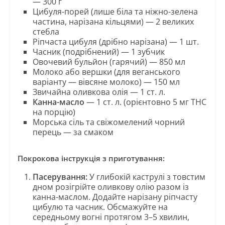
— 300 г
Цибуля-порей (лише біла та ніжно-зелена
частина, нарізана кільцями) — 2 великих
стебла
Ріпчаста цибуля (дрібно нарізана) — 1 шт.
Часник (подрібнений) — 1 зубчик
Овочевий бульйон (гарячий) — 850 мл
Молоко або вершки (для веганського
варіанту — вівсяне молоко) — 150 мл
Звичайна оливкова олія — 1 ст. л.
Канна-масло
— 1 ст. л. (орієнтовно 5 мг THC
на порцію)
Морська сіль та свіжомелений чорний
перець — за смаком
Покрокова інструкція з приготування:
Пасерування:
У глибокій каструлі з товстим
дном розігрійте оливкову олію разом із
канна-маслом. Додайте нарізану ріпчасту
цибулю та часник. Обсмажуйте на
середньому вогні протягом 3–5 хвилин,