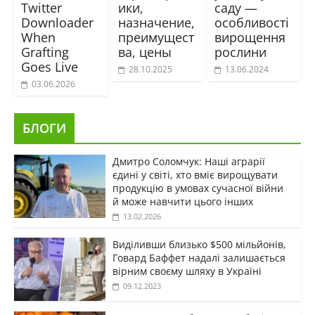
Twitter
ики,
саду —
Downloader
назначение,
особливості
When
преимущест
вирощення
Grafting
ва, цены
рослини
Goes Live
28.10.2025
13.06.2024
03.06.2026
БЛОГИ
Дмитро Соломчук: Наші аграрії
єдині у світі, хто вміє вирощувати
продукцію в умовах сучасної війни
й може навчити цього інших
13.02.2026
Виділивши близько $500 мільйонів,
Говард Баффет надалі залишається
вірним своєму шляху в Україні
09.12.2023