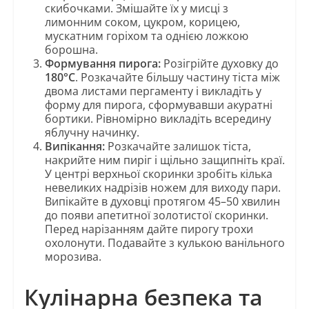
скибочками. Змішайте їх у мисці з
лимонним соком, цукром, корицею,
мускатним горіхом та однією ложкою
борошна.
Формування пирога:
Розігрійте духовку до
180°C
. Розкачайте більшу частину тіста між
двома листами пергаменту і викладіть у
форму для пирога, сформувавши акуратні
бортики. Рівномірно викладіть всередину
яблучну начинку.
Випікання:
Розкачайте залишок тіста,
накрийте ним пиріг і щільно защипніть краї.
У центрі верхньої скоринки зробіть кілька
невеликих надрізів ножем для виходу пари.
Випікайте в духовці протягом 45–50 хвилин
до появи апетитної золотистої скоринки.
Перед нарізанням дайте пирогу трохи
охолонути. Подавайте з кулькою ванільного
морозива.
Кулінарна безпека та