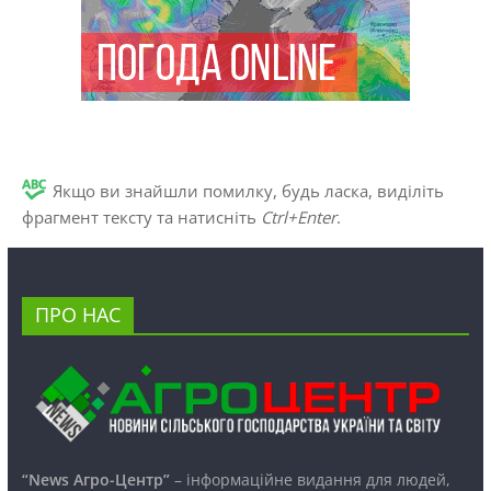
Якщо ви знайшли помилку, будь ласка, виділіть
фрагмент тексту та натисніть
Ctrl+Enter
.
ПРО НАС
“News Агро-Центр”
– інформаційне видання для людей,