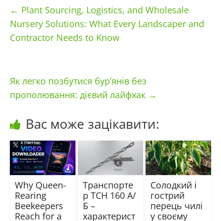
←
Plant Sourcing, Logistics, and Wholesale
Nursery Solutions: What Every Landscaper and
Contractor Needs to Know
Як легко позбутися бур’янів без
прополювання: дієвий лайфхак
→
Вас може зацікавити:
Why Queen-
Транспорте
Солодкий і
Rearing
р ТСН 160 А/
гострий
Beekeepers
Б –
перець чилі
Reach for a
характерист
у своєму