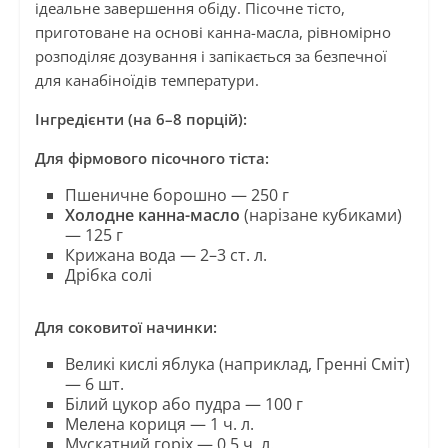
ідеальне завершення обіду. Пісочне тісто,
приготоване на основі канна-масла, рівномірно
розподіляє дозування і запікається за безпечної
для канабіноїдів температури.
Інгредієнти (на 6–8 порцій):
Для фірмового пісочного тіста:
Пшеничне борошно — 250 г
Холодне канна-масло
(нарізане кубиками)
— 125 г
Крижана вода — 2–3 ст. л.
Дрібка солі
Для соковитої начинки:
Великі кислі яблука (наприклад, Гренні Сміт)
— 6 шт.
Білий цукор або пудра — 100 г
Мелена кориця — 1 ч. л.
Мускатний горіх — 0.5 ч. л.