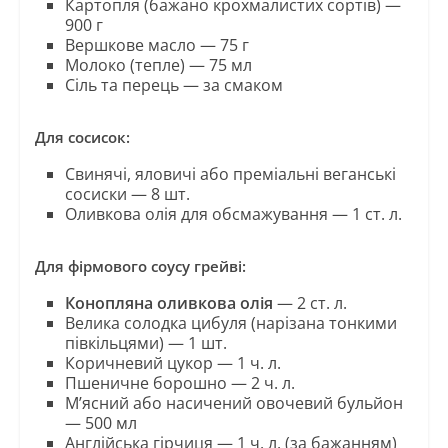
Картопля (бажано крохмалистих сортів) —
900 г
Вершкове масло — 75 г
Молоко (тепле) — 75 мл
Сіль та перець — за смаком
Для сосисок:
Свинячі, яловичі або преміальні веганські
сосиски — 8 шт.
Оливкова олія для обсмажування — 1 ст. л.
Для фірмового соусу грейві:
Конопляна оливкова олія
— 2 ст. л.
Велика солодка цибуля (нарізана тонкими
півкільцями) — 1 шт.
Коричневий цукор — 1 ч. л.
Пшеничне борошно — 2 ч. л.
М’ясний або насичений овочевий бульйон
— 500 мл
Англійська гірчиця — 1 ч. л. (за бажанням)