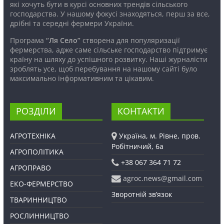
які хочуть бути в курсі основних трендів сільського
господарства. У нашому фокусі знаходяться, перш за все,
дрібні та середні фермери України.
Програма
“Ля Село”
створена для популяризації
фермерства, адже саме сільське господарство підтримує
країну на шляху до успішного розвитку. Наші журналісти
зроблять усе, щоб перебування на нашому сайті було
максимально інформативним та цікавим.
РОЗДІЛИ
КОНТАКТИ
АГРОТЕХНІКА
Україна, м. Рівне, пров.
Робітничий, 6а
АГРОПОЛІТИКА
+38 067 364 71 72
АГРОПРАВО
agroc.news@gmail.com
ЕКО-ФЕРМЕРСТВО
Зворотній зв’язок
ТВАРИННИЦТВО
РОСЛИННИЦТВО