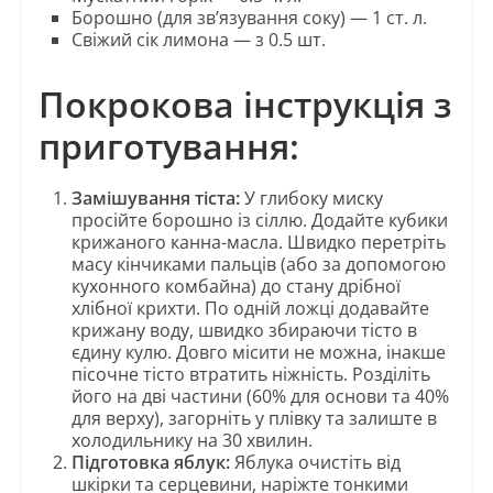
Борошно (для зв’язування соку) — 1 ст. л.
Свіжий сік лимона — з 0.5 шт.
Покрокова інструкція з
приготування:
Замішування тіста:
У глибоку миску
просійте борошно із сіллю. Додайте кубики
крижаного канна-масла. Швидко перетріть
масу кінчиками пальців (або за допомогою
кухонного комбайна) до стану дрібної
хлібної крихти. По одній ложці додавайте
крижану воду, швидко збираючи тісто в
єдину кулю. Довго місити не можна, інакше
пісочне тісто втратить ніжність. Розділіть
його на дві частини (60% для основи та 40%
для верху), загорніть у плівку та залиште в
холодильнику на 30 хвилин.
Підготовка яблук:
Яблука очистіть від
шкірки та серцевини, наріжте тонкими