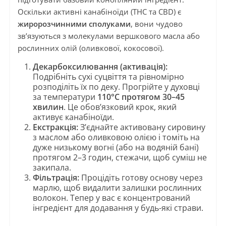
Оскільки активні канабіноїди (THC та CBD) є
жиророзчинними сполуками
, вони чудово
зв’язуються з молекулами вершкового масла або
рослинних олій (оливкової, кокосової).
Декарбоксилювання (активація):
Подрібніть сухі суцвіття та рівномірно
розподіліть їх по деку. Прогрійте у духовці
за температури
110°C протягом 30–45
хвилин
. Це обов’язковий крок, який
активує канабіноїди.
Екстракція:
З’єднайте активовану сировину
з маслом або оливковою олією і томіть на
дуже низькому вогні (або на водяній бані)
протягом 2–3 годин, стежачи, щоб суміш не
закипала.
Фільтрація:
Процідіть готову основу через
марлю, щоб видалити залишки рослинних
волокон. Тепер у вас є концентрований
інгредієнт для додавання у будь-які страви.