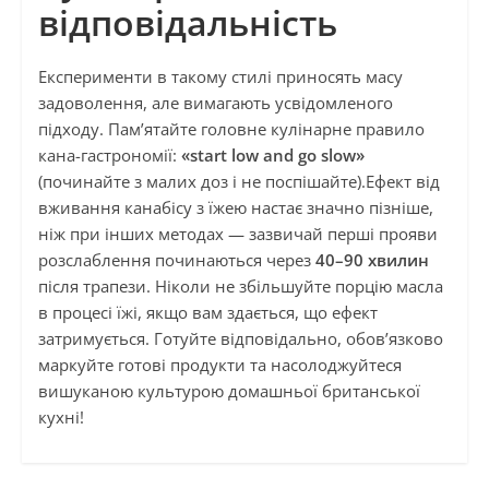
відповідальність
Експерименти в такому стилі приносять масу
задоволення, але вимагають усвідомленого
підходу. Пам’ятайте головне кулінарне правило
кана-гастрономії:
«start low and go slow»
(починайте з малих доз і не поспішайте).Ефект від
вживання канабісу з їжею настає значно пізніше,
ніж при інших методах — зазвичай перші прояви
розслаблення починаються через
40–90 хвилин
після трапези. Ніколи не збільшуйте порцію масла
в процесі їжі, якщо вам здається, що ефект
затримується. Готуйте відповідально, обов’язково
маркуйте готові продукти та насолоджуйтеся
вишуканою культурою домашньої британської
кухні!