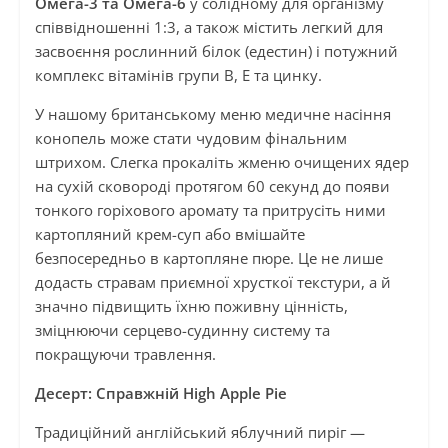
Омега-3 та Омега-6
у солідному для організму
співвідношенні 1:3, а також містить легкий для
засвоєння рослинний білок (едестин) і потужний
комплекс вітамінів групи B, E та цинку.
У нашому британському меню медичне насіння
конопель може стати чудовим фінальним
штрихом. Слегка прокаліть жменю очищених ядер
на сухій сковороді протягом 60 секунд до появи
тонкого горіхового аромату та притрусіть ними
картопляний крем-суп або вмішайте
безпосередньо в картопляне пюре. Це не лише
додасть стравам приємної хрусткої текстури, а й
значно підвищить їхню поживну цінність,
зміцнюючи серцево-судинну систему та
покращуючи травлення.
Десерт: Справжній High Apple Pie
Традиційний англійський яблучний пиріг —