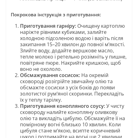
Покрокова інструкція з приготування:
Приготування гарніру:
Очищену картоплю
наріжте рівними кубиками, залийте
холодною підсоленою водою і варіть після
закипання 15–20 хвилон до повної м’якості.
Злийте воду, додайте вершкове масло,
тепле молоко і ретельно розімніть у пишне,
повітряне пюре. Накрийте кришкою, щоб
воно не охололо.
Обсмажування сосисок:
На окремій
сковороді розігрійте звичайну олію та
обсмажте сосиски з усіх боків до появи
золотистої рум’яної скоринки. Перекладіть
їх у теплу тарілку.
Приготування конопляного соусу:
У чисту
сковороду налийте конопляну оливкову
олію та викладіть цибулю. Обсмажуйте її на
помірному вогні близько 10 хвилин. Коли
цибуля стане м’якою, всипте коричневий
цукор і потримайте на вогні ще 2 хвилини