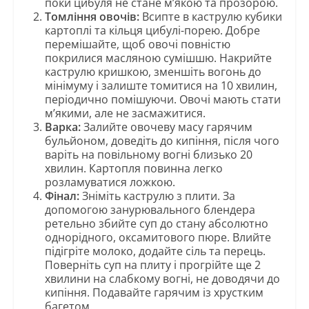
поки цибуля не стане м’якою та прозорою.
Томління овочів:
Всипте в каструлю кубики
картоплі та кільця цибулі-порею. Добре
перемішайте, щоб овочі повністю
покрилися масляною сумішшю. Накрийте
каструлю кришкою, зменшіть вогонь до
мінімуму і залиште томитися на 10 хвилин,
періодично помішуючи. Овочі мають стати
м’якими, але не засмажитися.
Варка:
Залийте овочеву масу гарячим
бульйоном, доведіть до кипіння, після чого
варіть на повільному вогні близько 20
хвилин. Картопля повинна легко
розламуватися ложкою.
Фінал:
Зніміть каструлю з плити. За
допомогою занурювального блендера
ретельно збийте суп до стану абсолютно
однорідного, оксамитового пюре. Влийте
підігріте молоко, додайте сіль та перець.
Поверніть суп на плиту і прогрійте ще 2
хвилини на слабкому вогні, не доводячи до
кипіння. Подавайте гарячим із хрустким
багетом.