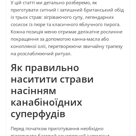
У цій статті ми детально розберемо, як
приготувати ситний і затишний британський обід
із трьох страв: зігріваючого супу, легендарних
сосисок із пюре та класичного яблучного пирога.
Кожна позиція меню отримає делікатне рослинне
покращення за допомогою канна-масла або
конопляної олії, перетворюючи звичайну трапезу
на розслаблюючий ритуал.
Як правильно
наситити страви
насінням
канабіноїдних
суперфудів
Перед початком приготування необхідно
підготувати базовий конопляний інгредієнт.