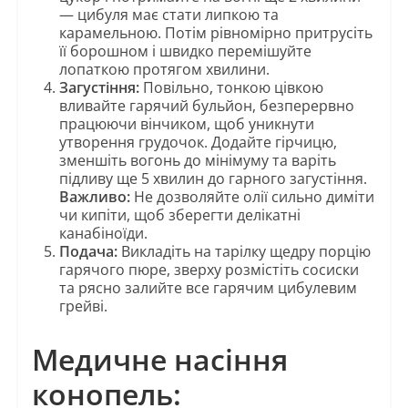
— цибуля має стати липкою та
карамельною. Потім рівномірно притрусіть
її борошном і швидко перемішуйте
лопаткою протягом хвилини.
Загустіння:
Повільно, тонкою цівкою
вливайте гарячий бульйон, безперервно
працюючи вінчиком, щоб уникнути
утворення грудочок. Додайте гірчицю,
зменшіть вогонь до мінімуму та варіть
підливу ще 5 хвилин до гарного загустіння.
Важливо:
Не дозволяйте олії сильно диміти
чи кипіти, щоб зберегти делікатні
канабіноїди.
Подача:
Викладіть на тарілку щедру порцію
гарячого пюре, зверху розмістіть сосиски
та рясно залийте все гарячим цибулевим
грейві.
Медичне насіння
конопель: