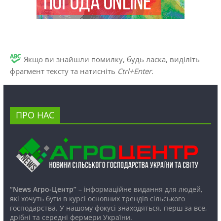
Якщо ви знайшли помилку, будь ласка, виділіть
фрагмент тексту та натисніть
Ctrl+Enter
.
ПРО НАС
“News Агро-Центр”
– інформаційне видання для людей,
які хочуть бути в курсі основних трендів сільського
господарства. У нашому фокусі знаходяться, перш за все,
дрібні та середні фермери України.