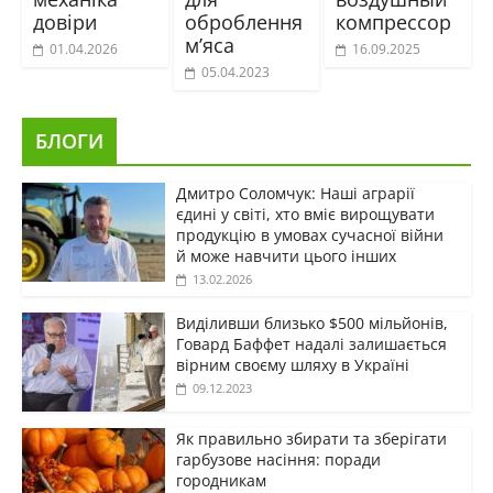
довіри
оброблення
компрессор
м’яса
01.04.2026
16.09.2025
05.04.2023
БЛОГИ
Дмитро Соломчук: Наші аграрії
єдині у світі, хто вміє вирощувати
продукцію в умовах сучасної війни
й може навчити цього інших
13.02.2026
Виділивши близько $500 мільйонів,
Говард Баффет надалі залишається
вірним своєму шляху в Україні
09.12.2023
Як правильно збирати та зберігати
гарбузове насіння: поради
городникам