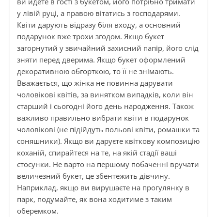
ви йдете в гості з букетом, його потрібно тримати
у лівій руці, а правою вітатись з господарями.
Квіти дарують відразу біля входу, а основний
подарунок вже трохи згодом. Якщо букет
загорнутий у звичайний захисний папір, його слід
зняти перед дверима. Якщо букет оформлений
декоративною обгорткою, то її не знімають.
Вважається, що жінка не повинна дарувати
чоловікові квітів, за винятком випадків, коли він
старший і сьогодні його день народження. Також
важливо правильно вибрати квіти в подарунок
чоловікові (не підійдуть польові квіти, ромашки та
соняшники). Якщо ви даруєте квіткову композицію
коханій, спирайтеся на те, на якій стадії ваші
стосунки. Не варто на першому побаченні вручати
величезний букет, це збентежить дівчину.
Наприклад, якщо ви вирушаєте на прогулянку в
парк, подумайте, як вона ходитиме з таким
оберемком.