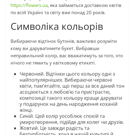
https://flowers.ua
, яка займається доставкою квітів
по всій Україні та світу вже понад 20 років.
Символіка кольорів
Вибираючи відтінок бутонів, важливо розуміти
кому ви даруватимете букет. Вибравши
неправильний колір, вас вважатимуть за того, хто
нічого не тямить у квітковому етикеті.
Червоний. Відтінки цього кольору одні з
найпопулярніших. Вибираючи червоні
квіти, пам’ятайте, що перш за все даний тон
асоціюється з любов’ю та пристрастю,
композиції такого кольору краще дарувати
у подарунок на день народження коханій
жінці.
Синій. Цей колір уособлює спокій та
умиротворення, підійде для колег чи друзів.
Жовтий. Це завжди радість та
безтурботність, хоча в нашій культурі й