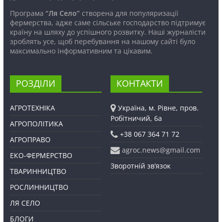
Програма
“Ля Село”
створена для популяризації
фермерства, адже саме сільське господарство підтримує
країну на шляху до успішного розвитку. Наші журналісти
зроблять усе, щоб перебування на нашому сайті було
максимально інформативним та цікавим.
РОЗДІЛИ
КОНТАКТИ
АГРОТЕХНІКА
Україна, м. Рівне, пров.
Робітничий, 6а
АГРОПОЛІТИКА
+38 067 364 71 72
АГРОПРАВО
agroc.news@gmail.com
ЕКО-ФЕРМЕРСТВО
Зворотній зв’язок
ТВАРИННИЦТВО
РОСЛИННИЦТВО
ЛЯ СЕЛО
БЛОГИ