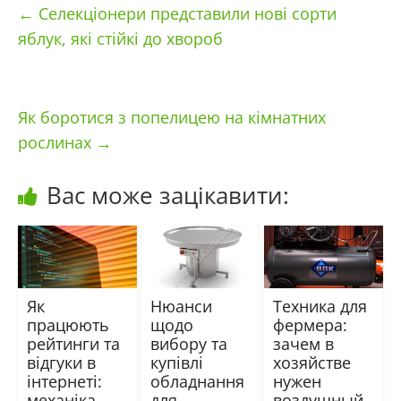
←
Селекціонери представили нові сорти
яблук, які стійкі до хвороб
Як боротися з попелицею на кімнатних
рослинах
→
Вас може зацікавити:
Як
Нюанси
Техника для
працюють
щодо
фермера:
рейтинги та
вибору та
зачем в
відгуки в
купівлі
хозяйстве
інтернеті:
обладнання
нужен
механіка
для
воздушный