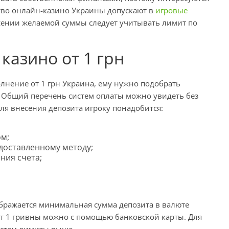
во онлайн-казино Украины допускают в
игровые
ении желаемой суммы следует учитывать лимит по
казино от 1 грн
лнение от 1 грн Украина, ему нужно подобрать
. Общий перечень систем оплаты можно увидеть без
ля внесения депозита игроку понадобится:
ом;
доставленному методу;
ния счета;
бражается минимальная сумма депозита в валюте
 от 1 гривны можно с помощью банковской карты. Для