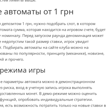
истем лимиты выше.
 автоматы от 1 грн
депозитом 1 грн, нужно подобрать слот, в котором
томата сумма, которая находится на игровом счете, будет
у номиналу. Перед запуском раунда деноминация может
е недопустим такой размер ставки, игрок увидит
. Подбирать автоматы на сайте клуба можно на
рованы по популярности, принципу (механике), новизне,
й и прочего.
 режима игры
ие параметры автомата можно в демонстрационном
ез риска, вход в учетную запись игрока выполнять
редоставленных монет. В демо-режиме можно оценить
функций, опробовать индивидуальные стратегии.
я, есть возможность потратить только на новые ставки в