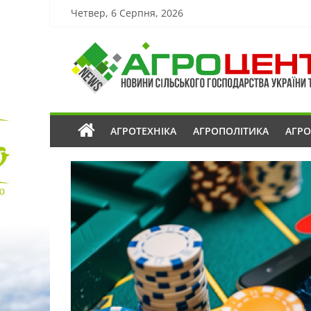
Четвер, 6 Серпня, 2026
АГРОТЕХНІКА
АГРОПОЛІТИКА
АГР