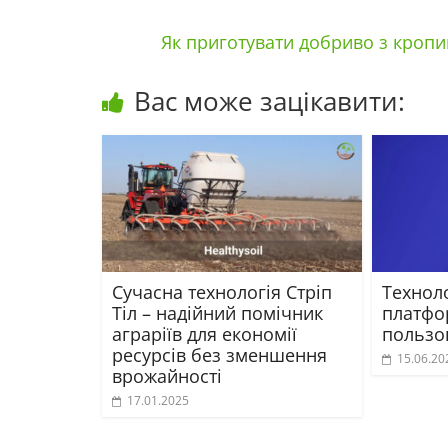
Як приготувати добриво з кроп
Вас може зацікавити:
Сучасна технологія Стріп
Технол
Тіл – надійний помічник
платфо
аграріїв для економії
пользов
ресурсів без зменшення
15.06.20
врожайності
17.01.2025