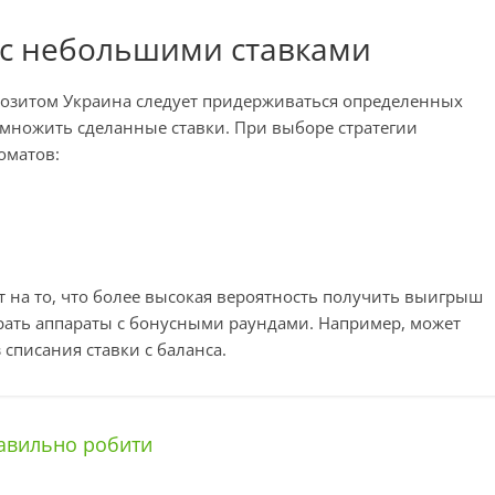
 с небольшими ставками
епозитом Украина следует придерживаться определенных
умножить сделанные ставки. При выборе стратегии
оматов:
т на то, что более высокая вероятность получить выигрыш
рать аппараты с бонусными раундами. Например, может
списания ставки с баланса.
равильно робити