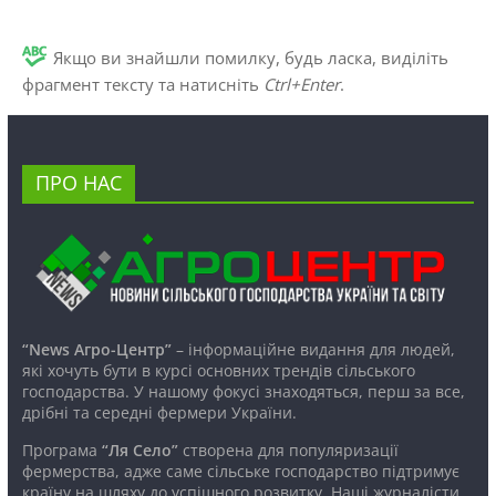
Якщо ви знайшли помилку, будь ласка, виділіть
фрагмент тексту та натисніть
Ctrl+Enter
.
ПРО НАС
“News Агро-Центр”
– інформаційне видання для людей,
які хочуть бути в курсі основних трендів сільського
господарства. У нашому фокусі знаходяться, перш за все,
дрібні та середні фермери України.
Програма
“Ля Село”
створена для популяризації
фермерства, адже саме сільське господарство підтримує
країну на шляху до успішного розвитку. Наші журналісти