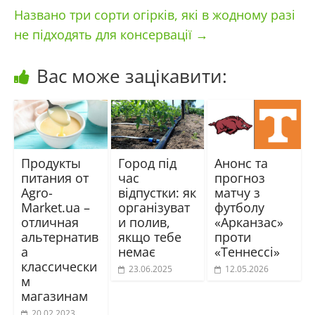
Названо три сорти огірків, які в жодному разі
не підходять для консервації
→
Вас може зацікавити:
Продукты
Город під
Анонс та
питания от
час
прогноз
Agro-
відпустки: як
матчу з
Market.ua –
організуват
футболу
отличная
и полив,
«Арканзас»
альтернатив
якщо тебе
проти
а
немає
«Теннессі»
классически
23.06.2025
12.05.2026
м
магазинам
20.02.2023