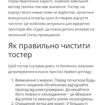
Окрім практичної користі, охайний зовнішній
вигляд техніки теж має значення. Тостер, на
корпусі якого немає плям чи відбитків, органічно
вписується в інтер’єр кухні й створює відчуття
чистоти. Це особливо актуально для відкритих
просторів або студій, де кожна деталь впливає на
загальний стиль приміщення.
Як правильно чистити
тостер
Щоб тостер слугував довго та безпечно, важливо
дотримуватися кількох простих правил догляду:
Вимкнення з мережі. Перед початком будь-
якого чищення обов’язково від’єднайте
прилад від електромережі. Дочекайтеся
його повного охолодження – це вбереже
від опіків та зменшить ризик пошкоджень.
Очищення лотка для крихт. У більшості