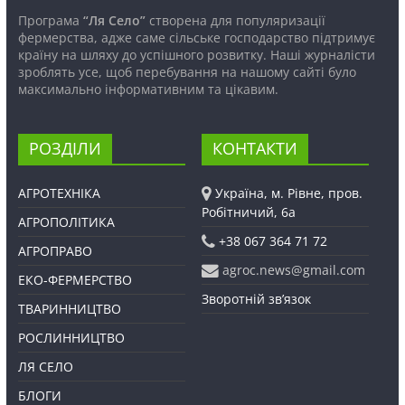
Програма
“Ля Село”
створена для популяризації
фермерства, адже саме сільське господарство підтримує
країну на шляху до успішного розвитку. Наші журналісти
зроблять усе, щоб перебування на нашому сайті було
максимально інформативним та цікавим.
РОЗДІЛИ
КОНТАКТИ
АГРОТЕХНІКА
Україна, м. Рівне, пров.
Робітничий, 6а
АГРОПОЛІТИКА
+38 067 364 71 72
АГРОПРАВО
agroc.news@gmail.com
ЕКО-ФЕРМЕРСТВО
Зворотній зв’язок
ТВАРИННИЦТВО
РОСЛИННИЦТВО
ЛЯ СЕЛО
БЛОГИ