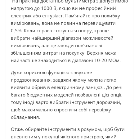
На практиці достатньо мультиметра з допустимою
напругою до 1000 В, якщо ви не професійний
електрик або ентузіаст. Пам’ятайте про похибку
вимірювань, вона не повинна перевищувати
0,5%. Коли справа стосується опору, краще
вибрати найширший діапазон можливостей
вимірювань, але це завжди пов’язано зі
збільшенням витрат на покупку. Верхня межа
найчастіше знаходиться в діапазоні 10-20 МОм.
Дуже корисною функцією є звукове
продзвонювання, завдяки якому можна легко
виявити обрив в електричному ланцюзі. До речі
багато бюджетних моделей позбавлені цієї опції,
тому іноді варто вибрати інструмент дорожчий,
щоб максимально спростити собі перевірку
обладнання.
Отже, обирайте інструменти з розумом, щоб бути
впевненим у покупці якісного пристрою, який