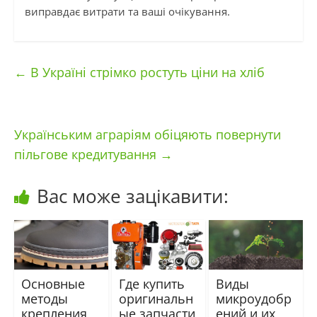
виправдає витрати та ваші очікування.
←
В Україні стрімко ростуть ціни на хліб
Українським аграріям обіцяють повернути
пільгове кредитування
→
Вас може зацікавити:
Основные
Где купить
Виды
методы
оригинальн
микроудобр
крепления
ые запчасти
ений и их