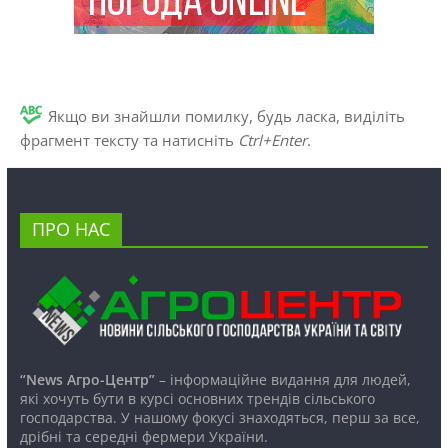
Якщо ви знайшли помилку, будь ласка, виділіть
фрагмент тексту та натисніть
Ctrl+Enter
.
ПРО НАС
“News Агро-Центр”
– інформаційне видання для людей,
які хочуть бути в курсі основних трендів сільського
господарства. У нашому фокусі знаходяться, перш за все,
дрібні та середні фермери України.