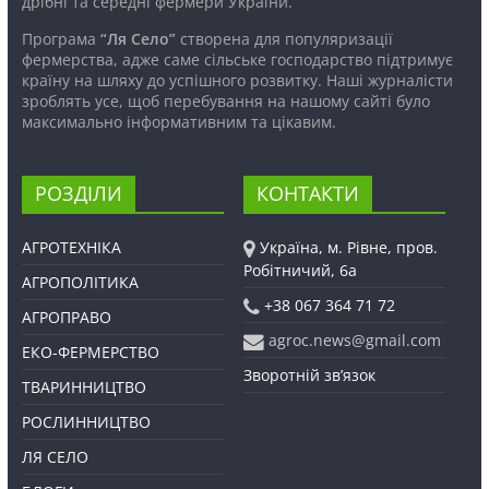
дрібні та середні фермери України.
Програма
“Ля Село”
створена для популяризації
фермерства, адже саме сільське господарство підтримує
країну на шляху до успішного розвитку. Наші журналісти
зроблять усе, щоб перебування на нашому сайті було
максимально інформативним та цікавим.
РОЗДІЛИ
КОНТАКТИ
АГРОТЕХНІКА
Україна, м. Рівне, пров.
Робітничий, 6а
АГРОПОЛІТИКА
+38 067 364 71 72
АГРОПРАВО
agroc.news@gmail.com
ЕКО-ФЕРМЕРСТВО
Зворотній зв’язок
ТВАРИННИЦТВО
РОСЛИННИЦТВО
ЛЯ СЕЛО