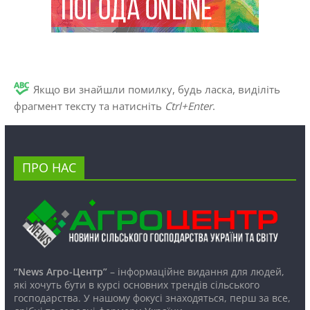
Якщо ви знайшли помилку, будь ласка, виділіть
фрагмент тексту та натисніть
Ctrl+Enter
.
ПРО НАС
“News Агро-Центр”
– інформаційне видання для людей,
які хочуть бути в курсі основних трендів сільського
господарства. У нашому фокусі знаходяться, перш за все,