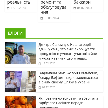
реальність
ремонт та
баккари
обслуговува
12.12.2024
04.07.2025
ння
13.05.2024
БЛОГИ
Дмитро Соломчук: Наші аграрії
єдині у світі, хто вміє вирощувати
продукцію в умовах сучасної війни
й може навчити цього інших
13.02.2026
Виділивши близько $500 мільйонів,
Говард Баффет надалі залишається
вірним своєму шляху в Україні
09.12.2023
Як правильно збирати та зберігати
гарбузове насіння: поради
городникам