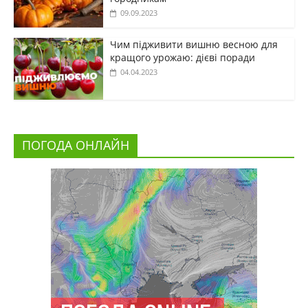
09.09.2023
Чим підживити вишню весною для
кращого урожаю: дієві поради
04.04.2023
ПОГОДА ОНЛАЙН