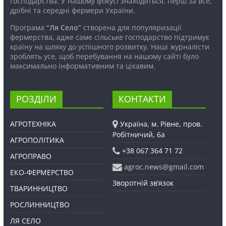
господарства. У нашому фокусі знаходяться, перш за все,
дрібні та середні фермери України.
Програма
“Ля Село”
створена для популяризації
фермерства, адже саме сільське господарство підтримує
країну на шляху до успішного розвитку. Наші журналісти
зроблять усе, щоб перебування на нашому сайті було
максимально інформативним та цікавим.
РОЗДІЛИ
КОНТАКТИ
АГРОТЕХНІКА
Україна, м. Рівне, пров.
Робітничий, 6а
АГРОПОЛІТИКА
+38 067 364 71 72
АГРОПРАВО
agroc.news@gmail.com
ЕКО-ФЕРМЕРСТВО
Зворотній зв’язок
ТВАРИННИЦТВО
РОСЛИННИЦТВО
ЛЯ СЕЛО