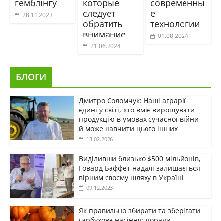
гемблінгу
которые
современны
следует
е
28.11.2023
обратить
технологии
внимание
01.08.2024
21.06.2024
БЛОГИ
Дмитро Соломчук: Наші аграрії
єдині у світі, хто вміє вирощувати
продукцію в умовах сучасної війни
й може навчити цього інших
13.02.2026
Виділивши близько $500 мільйонів,
Говард Баффет надалі залишається
вірним своєму шляху в Україні
09.12.2023
Як правильно збирати та зберігати
гарбузове насіння: поради