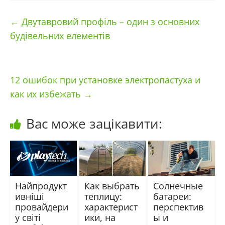
←
Двутавровий профіль – один з основних
будівельних елементів
12 ошибок при установке электропастуха и
как их избежать
→
Вас може зацікавити:
Найпродукт
Как выбрать
Солнечные
ивніші
теплицу:
батареи:
провайдери
характерист
перспектив
у світі
ики, на
ы и