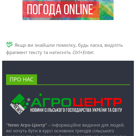
Якщо ви знайшли помилку, будь ласка, виділіть
фрагмент тексту та натисніть
Ctrl+Enter
.
ПРО НАС
“News Агро-Центр”
– інформаційне видання для людей,
які хочуть бути в курсі основних трендів сільського