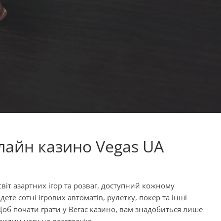
нлайн казино Vegas UA
іт азартних ігор та розваг, доступний кожному
ете сотні ігрових автоматів, рулетку, покер та інші
Щоб почати грати у Вегас казино, вам знадобиться лише