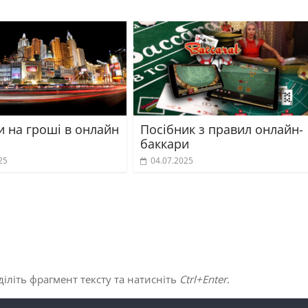
и на гроші в онлайн
Посібник з правил онлайн-
баккари
25
04.07.2025
іліть фрагмент тексту та натисніть
Ctrl+Enter
.