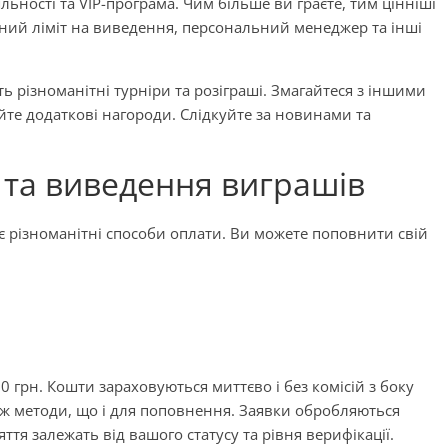
яльності та VIP-програма. Чим більше ви граєте, тим цінніші
ений ліміт на виведення, персональний менеджер та інші
ть різноманітні турніри та розіграші. Змагайтеся з іншими
йте додаткові нагороди. Слідкуйте за новинами та
 та виведення виграшів
ує різноманітні способи оплати. Ви можете поповнити свій
 грн. Кошти зараховуються миттєво і без комісій з боку
 ж методи, що і для поповнення. Заявки обробляються
яття залежать від вашого статусу та рівня верифікації.