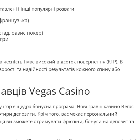
тавлені і інші популярні розваги:
 французька)
стад, оазис покер)
 ігри
 чесність і має високий відсоток повернення (RTP). В
орості та надійності результатів кожного спину або
равців Vegas Casino
гор є щедра бонусна програма. Нові гравці казино Вегас
тири депозити. Крім того, вас чекає персональний
ця ви зможете отримувати фріспіни, бонуси на депозит та