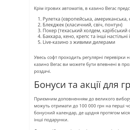
Крім ігрових автоматів, в казино Вегас предс
Рулетка (європейська, американська,
Блекджек (класичний, свіч, понтун)
Покер (техаський холдем, карібський 
Баккара, кено, крепс та інші настільні
Live-казино з живими дилерами
Увесь софт проходить регулярні перевірки на
казино Вегас ви можете бути впевнені в проз
роздачі.
Бонуси та акції для г
Приємним доповненням до великого вибору і
можуть отримати до 100 000 грн на перші чо
бонусний календар, де щодня протягом міся
інші подарунки.