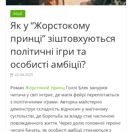
ІНШЕ
Як у “Жорстокому
принці” зіштовхуються
політичні ігри та
особисті амбіції?
22.04.2025
Роман
Жорстокий принц
Голлі Блек занурює
читача у світ інтриг, де магія фейрі переплітається
з політичними іграми. Авторка майстерно
демонструє складність відносин у магічному
суспільстві, де боротьба за владу стає частиною
повсякденного життя. Через долю головної героїні
читачі бачать, як особисті амбіції стикаються з