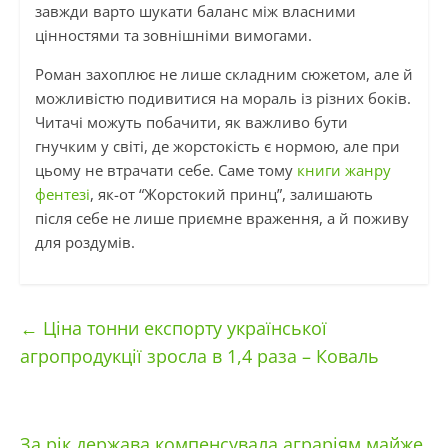
завжди варто шукати баланс між власними
цінностями та зовнішніми вимогами.
Роман захоплює не лише складним сюжетом, але й
можливістю подивитися на мораль із різних боків.
Читачі можуть побачити, як важливо бути
гнучким у світі, де жорстокість є нормою, але при
цьому не втрачати себе. Саме тому
книги жанру
фентезі
, як-от “Жорстокий принц”, залишають
після себе не лише приємне враження, а й поживу
для роздумів.
←
Ціна тонни експорту української
агропродукції зросла в 1,4 раза – Коваль
За рік держава компенсувала аграріям майже