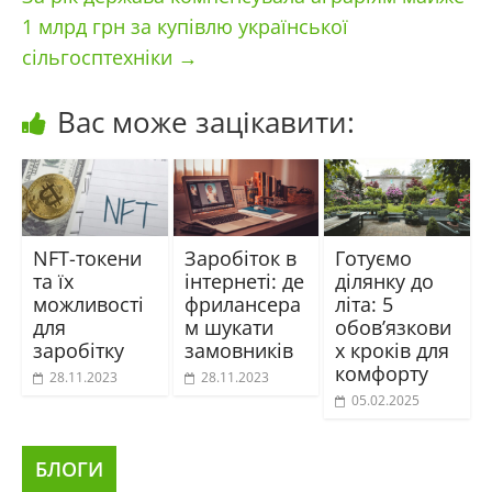
1 млрд грн за купівлю української
сільгосптехніки
→
Вас може зацікавити:
NFT-токени
Заробіток в
Готуємо
та їх
інтернеті: де
ділянку до
можливості
фрилансера
літа: 5
для
м шукати
обов’язкови
заробітку
замовників
х кроків для
комфорту
28.11.2023
28.11.2023
05.02.2025
БЛОГИ