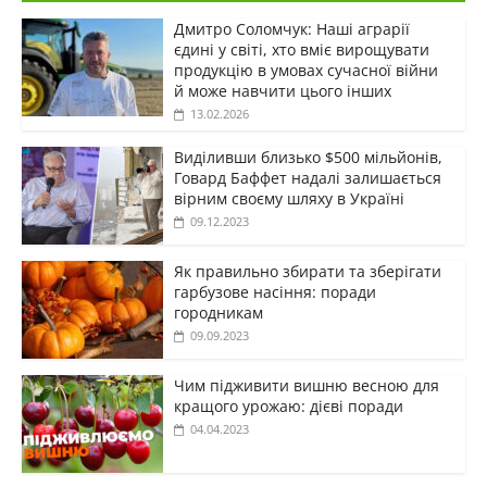
Дмитро Соломчук: Наші аграрії
єдині у світі, хто вміє вирощувати
продукцію в умовах сучасної війни
й може навчити цього інших
13.02.2026
Виділивши близько $500 мільйонів,
Говард Баффет надалі залишається
вірним своєму шляху в Україні
09.12.2023
Як правильно збирати та зберігати
гарбузове насіння: поради
городникам
09.09.2023
Чим підживити вишню весною для
кращого урожаю: дієві поради
04.04.2023