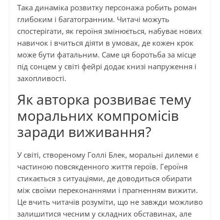
Така динаміка розвитку персонажа робить роман
глибоким і багатогранним. Читачі можуть
спостерігати, як героїня змінюється, набуває нових
навичок і вчиться діяти в умовах, де кожен крок
може бути фатальним. Саме ця боротьба за місце
під сонцем у світі фейрі додає книзі напруження і
захопливості.
Як авторка розвиває тему
моральних компромісів
заради виживання?
У світі, створеному Голлі Блек, моральні дилеми є
частиною повсякденного життя героїв. Героїня
стикається з ситуаціями, де доводиться обирати
між своїми переконаннями і прагненням вижити.
Це вчить читачів розуміти, що не завжди можливо
залишитися чесним у складних обставинах, але