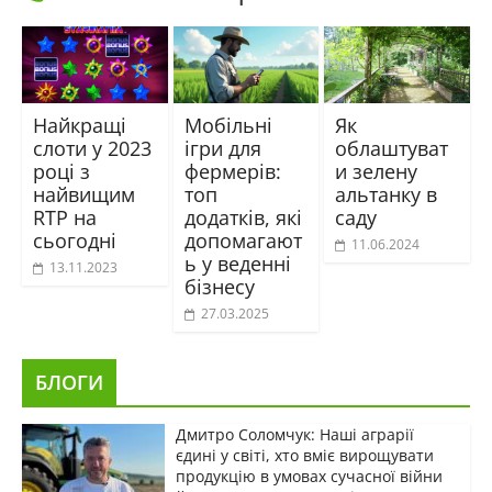
Найкращі
Мобільні
Як
слоти у 2023
ігри для
облаштуват
році з
фермерів:
и зелену
найвищим
топ
альтанку в
RTP на
додатків, які
саду
сьогодні
допомагают
11.06.2024
ь у веденні
13.11.2023
бізнесу
27.03.2025
БЛОГИ
Дмитро Соломчук: Наші аграрії
єдині у світі, хто вміє вирощувати
продукцію в умовах сучасної війни