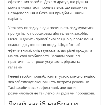
ефективних засобів. Декого дратує, що рідина
може виливатися, проливатися, що викликає
незадоволення й бажання придбати інший
варіант.
У такому випадку люди починають задумуватися
про купівлю порошкових або гелевих засобів.
Останні досить привабливі за ціною, проте вони
схильні до утворення осаду. Щодо їхньої
ефективності, слід зауважити, що різні продукти
мають свої особливості. Загалом вони всі
практичні, але трохи уступають рідким та
гелевим.
Гелеві засоби приваблюють густою консистенцією,
яка забезпечує економність витрати речовини.
Такі засоби високоефективні, але вони
розчиняються не так легко, як рідкі чи порошкові.
Який засіб вибрати