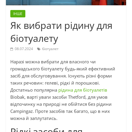
ІНШЕ
Як вибрати рідину для
біотуалету
08.07.2024
біотуалет
Наразі можна вибрати для власного чи
громадського біотуалету будь-який ефективний
засіб для обслуговування. Існують різні форми
таких речовин: гелеві, рідкі й порошкові.
Достатньо популярна
рідина для біотуалетів
Biobak, варті уваги засоби Thetford, для умов
відпочинку на природі не обійтися без рідини
Campingaz. Проте засобів так багато, що в них
можна й заплутатись.
Рідкі засоби для