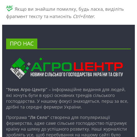
Якщо ви знайшли помилку, будь ласка, виділіть
фрагмент тексту та натисніть
Ctrl+Enter
.
ПРО НАС
“News Агро-Центр”
– інформаційне видання для людей,
які хочуть бути в курсі основних трендів сільського
господарства. У нашому фокусі знаходяться, перш за все,
дрібні та середні фермери України.
Програма
“Ля Село”
створена для популяризації
фермерства, адже саме сільське господарство підтримує
країну на шляху до успішного розвитку. Наші журналісти
зроблять усе, щоб перебування на нашому сайті було