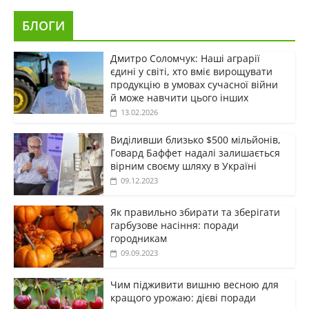
БЛОГИ
Дмитро Соломчук: Наші аграрії
єдині у світі, хто вміє вирощувати
продукцію в умовах сучасної війни
й може навчити цього інших
13.02.2026
Виділивши близько $500 мільйонів,
Говард Баффет надалі залишається
вірним своєму шляху в Україні
09.12.2023
Як правильно збирати та зберігати
гарбузове насіння: поради
городникам
09.09.2023
Чим підживити вишню весною для
кращого урожаю: дієві поради