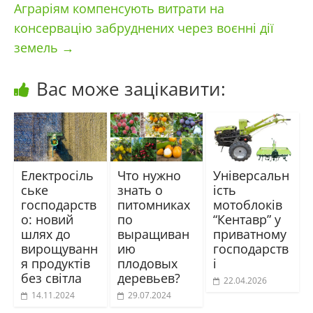
Аграріям компенсують витрати на
консервацію забруднених через воєнні дії
земель
→
Вас може зацікавити:
Електросіль
Что нужно
Універсальн
ське
знать о
ість
господарств
питомниках
мотоблоків
о: новий
по
“Кентавр” у
шлях до
выращиван
приватному
вирощуванн
ию
господарств
я продуктів
плодовых
і
без світла
деревьев?
22.04.2026
14.11.2024
29.07.2024