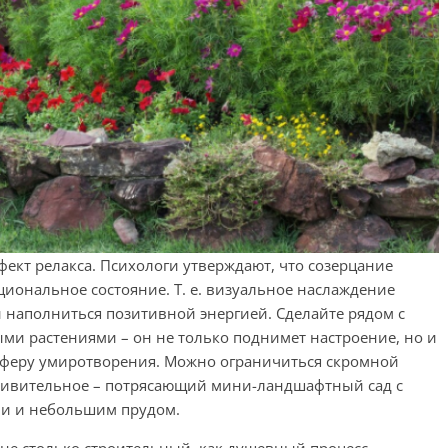
ект релакса. Психологи утверждают, что созерцание
циональное состояние. Т. е. визуальное наслаждение
и наполниться позитивной энергией. Сделайте рядом с
и растениями – он не только поднимет настроение, но и
осферу умиротворения. Можно ограничиться скромной
удивительное – потрясающий мини-ландшафтный сад с
ми и небольшим прудом.
 не столько строительный, как душевный процесс.