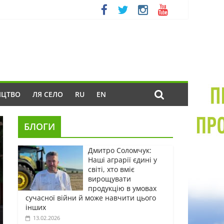
ИЦТВО
ЛЯ СЕЛО
RU
EN
БЛОГИ
Дмитро Соломчук:
Наші аграрії єдині у
світі, хто вміє
вирощувати
продукцію в умовах
сучасної війни й може навчити цього
інших
13.02.2026