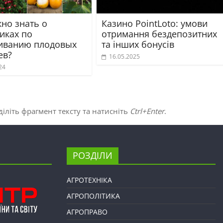
жно знать о
Казино PointLoto: умови
иках по
отримання бездепозитних
ванию плодовых
та інших бонусів
ев?
16.05.2025
24
іліть фрагмент тексту та натисніть
Ctrl+Enter
.
РОЗДІЛИ
АГРОТЕХНІКА
АГРОПОЛІТИКА
АГРОПРАВО