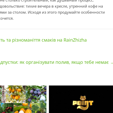
овольствие: тихие вечера в кресле, утренний кофе на
ями за столом. Исходя из этого продумайте особенности
хочется.
ть та різноманіття смаків на RainZhizha
ідпустки: як організувати полив, якщо тебе немає