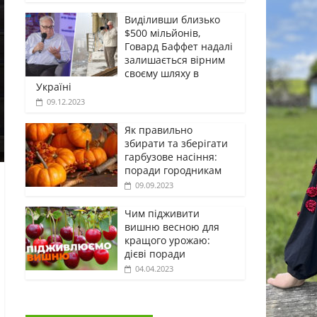
Виділивши близько
$500 мільйонів,
Говард Баффет надалі
залишається вірним
своєму шляху в
Україні
09.12.2023
Як правильно
збирати та зберігати
гарбузове насіння:
поради городникам
09.09.2023
Чим підживити
вишню весною для
кращого урожаю:
дієві поради
04.04.2023