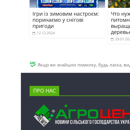
Ігри із зимовим настроєм:
Что ну
поринаємо у снігові
питомн
пригоди
выращи
деревь
12.12.2024
29.07.20
Якщо ви знайшли помилку, будь ласка, вид
ПРО НАС