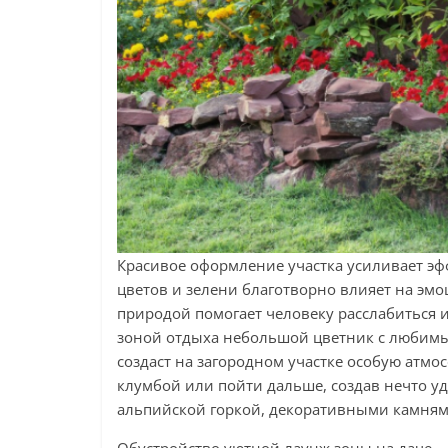
Красивое оформление участка усиливает эфф
цветов и зелени благотворно влияет на эмо
природой помогает человеку расслабиться 
зоной отдыха небольшой цветник с любимым
создаст на загородном участке особую атм
клумбой или пойти дальше, создав нечто 
альпийской горкой, декоративными камня
Обустройство уютной лаунж зоны на даче –