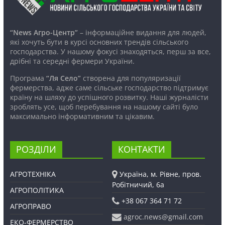
“News Агро-Центр”
– інформаційне видання для людей,
які хочуть бути в курсі основних трендів сільського
господарства. У нашому фокусі знаходяться, перш за все,
дрібні та середні фермери України.
Програма
“Ля Село”
створена для популяризації
фермерства, адже саме сільське господарство підтримує
країну на шляху до успішного розвитку. Наші журналісти
зроблять усе, щоб перебування на нашому сайті було
максимально інформативним та цікавим.
РОЗДІЛИ
КОНТАКТИ
АГРОТЕХНІКА
Україна, м. Рівне, пров.
Робітничий, 6а
АГРОПОЛІТИКА
+38 067 364 71 72
АГРОПРАВО
agroc.news@gmail.com
ЕКО-ФЕРМЕРСТВО