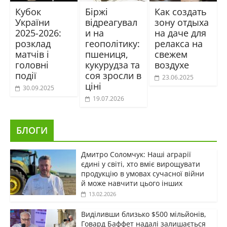
Кубок
Біржі
Как создать
України
відреагувал
зону отдыха
2025-2026:
и на
на даче для
розклад
геополітику:
релакса на
матчів і
пшениця,
свежем
головні
кукурудза та
воздухе
події
соя зросли в
23.06.2025
ціні
30.09.2025
19.07.2026
БЛОГИ
Дмитро Соломчук: Наші аграрії
єдині у світі, хто вміє вирощувати
продукцію в умовах сучасної війни
й може навчити цього інших
13.02.2026
Виділивши близько $500 мільйонів,
Говард Баффет надалі залишається