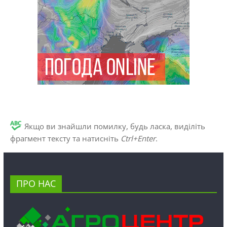
Якщо ви знайшли помилку, будь ласка, виділіть
фрагмент тексту та натисніть
Ctrl+Enter
.
ПРО НАС