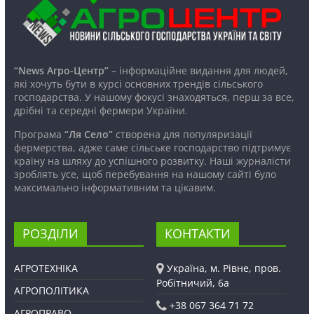
“News Агро-Центр”
– інформаційне видання для людей,
які хочуть бути в курсі основних трендів сільського
господарства. У нашому фокусі знаходяться, перш за все,
дрібні та середні фермери України.
Програма
“Ля Село”
створена для популяризації
фермерства, адже саме сільське господарство підтримує
країну на шляху до успішного розвитку. Наші журналісти
зроблять усе, щоб перебування на нашому сайті було
максимально інформативним та цікавим.
РОЗДІЛИ
КОНТАКТИ
АГРОТЕХНІКА
Україна, м. Рівне, пров.
Робітничий, 6а
АГРОПОЛІТИКА
+38 067 364 71 72
АГРОПРАВО