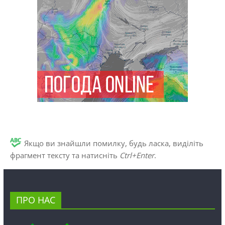
Якщо ви знайшли помилку, будь ласка, виділіть
фрагмент тексту та натисніть
Ctrl+Enter
.
ПРО НАС