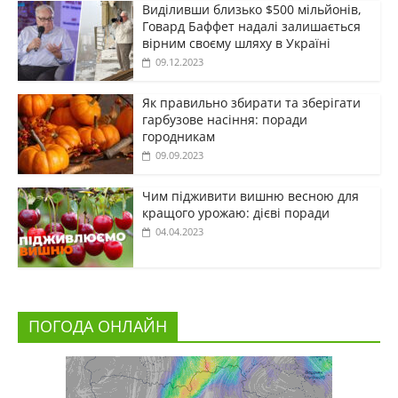
Виділивши близько $500 мільйонів,
Говард Баффет надалі залишається
вірним своєму шляху в Україні
09.12.2023
Як правильно збирати та зберігати
гарбузове насіння: поради
городникам
09.09.2023
Чим підживити вишню весною для
кращого урожаю: дієві поради
04.04.2023
ПОГОДА ОНЛАЙН