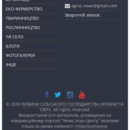
agroc.news@gmail.com
ЕКО-ФЕРМЕРСТВО
Зворотній зв’язок
ТВАРИННИЦТВО
РОСЛИННИЦТВО
ЛЯ СЕЛО
БЛОГИ
ФОТОГАЛЕРЕЯ
ІНШЕ
© 2026
НОВИНИ СІЛЬСЬКОГО ГОСПОДАРСТВА УКРАЇНИ ТА
СВІТУ
. All rights reserved.
Використання усіх матеріалів, розміщених на
інформаційному порталі "News Агро-Центр" можливе
тільки за умови наявності
гіперпосилання.