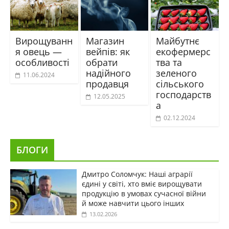
Вирощуванн
Магазин
Майбутнє
я овець —
вейпів: як
екофермерс
особливості
обрати
тва та
надійного
зеленого
11.06.2024
продавця
сільського
господарств
12.05.2025
а
02.12.2024
БЛОГИ
Дмитро Соломчук: Наші аграрії
єдині у світі, хто вміє вирощувати
продукцію в умовах сучасної війни
й може навчити цього інших
13.02.2026