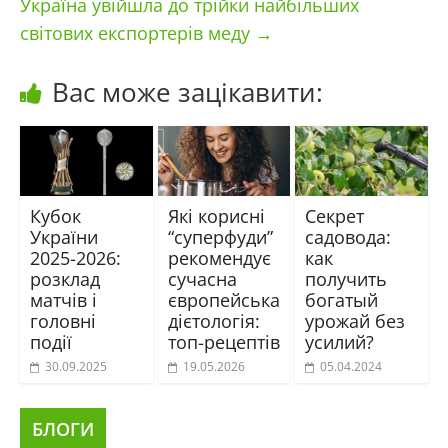
Україна увійшла до трійки найбільших
світових експортерів меду
→
Вас може зацікавити:
Кубок
Які корисні
Секрет
України
“суперфуди”
садовода:
2025-2026:
рекомендує
как
розклад
сучасна
получить
матчів і
європейська
богатый
головні
дієтологія:
урожай без
події
топ-рецептів
усилий?
30.09.2025
19.05.2026
05.04.2024
БЛОГИ