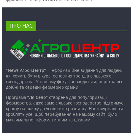
ПРО НАС
“News Агро-Центр”
– інформаційне видання для людей,
які хочуть бути в курсі основних трендів сільського
господарства. У нашому фокусі знаходяться, перш за все,
дрібні та середні фермери України.
Програма
“Ля Село”
створена для популяризації
фермерства, адже саме сільське господарство підтримує
країну на шляху до успішного розвитку. Наші журналісти
зроблять усе, щоб перебування на нашому сайті було
максимально інформативним та цікавим.