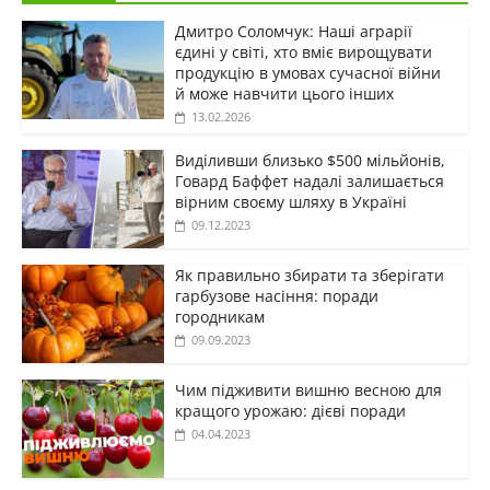
Дмитро Соломчук: Наші аграрії
єдині у світі, хто вміє вирощувати
продукцію в умовах сучасної війни
й може навчити цього інших
13.02.2026
Виділивши близько $500 мільйонів,
Говард Баффет надалі залишається
вірним своєму шляху в Україні
09.12.2023
Як правильно збирати та зберігати
гарбузове насіння: поради
городникам
09.09.2023
Чим підживити вишню весною для
кращого урожаю: дієві поради
04.04.2023