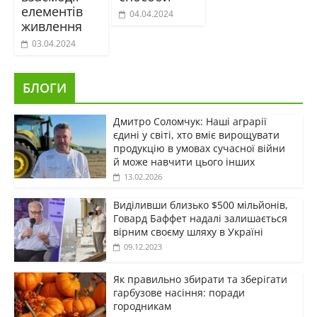
елементів
04.04.2024
живлення
03.04.2024
БЛОГИ
Дмитро Соломчук: Наші аграрії
єдині у світі, хто вміє вирощувати
продукцію в умовах сучасної війни
й може навчити цього інших
13.02.2026
Виділивши близько $500 мільйонів,
Говард Баффет надалі залишається
вірним своєму шляху в Україні
09.12.2023
Як правильно збирати та зберігати
гарбузове насіння: поради
городникам