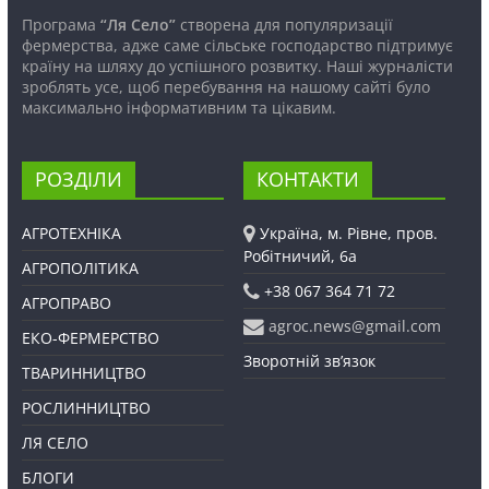
Програма
“Ля Село”
створена для популяризації
фермерства, адже саме сільське господарство підтримує
країну на шляху до успішного розвитку. Наші журналісти
зроблять усе, щоб перебування на нашому сайті було
максимально інформативним та цікавим.
РОЗДІЛИ
КОНТАКТИ
АГРОТЕХНІКА
Україна, м. Рівне, пров.
Робітничий, 6а
АГРОПОЛІТИКА
+38 067 364 71 72
АГРОПРАВО
agroc.news@gmail.com
ЕКО-ФЕРМЕРСТВО
Зворотній зв’язок
ТВАРИННИЦТВО
РОСЛИННИЦТВО
ЛЯ СЕЛО
БЛОГИ