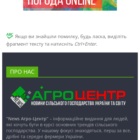
Якщо ви знайшли помилку, будь ласка, виділіть
фрагмент тексту та натисніть
Ctrl+Enter
.
ПРО НАС
“News Агро-Центр”
– інформаційне видання для людей,
які хочуть бути в курсі основних трендів сільського
господарства. У нашому фокусі знаходяться, перш за все,
дрібні та середні фермери України.