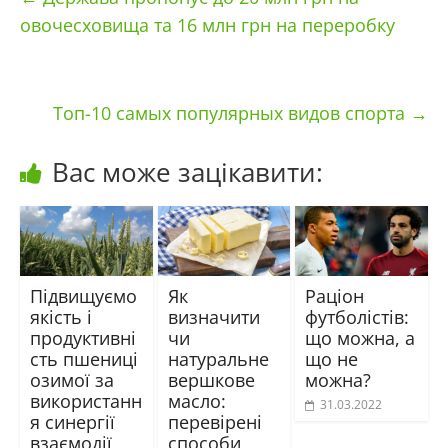
овочесховища та 16 млн грн на переробку
Топ-10 самых популярных видов спорта
→
Вас може зацікавити:
Підвищуємо
Як
Раціон
якість і
визначити
футболістів:
продуктивні
чи
що можна, а
сть пшениці
натуральне
що не
озимої за
вершкове
можна?
використанн
масло:
31.03.2022
я синергії
перевірені
взаємодії
способи