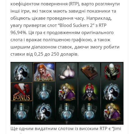
коефіцієнтом повернення (RTP), варто розглянути
інші ігри, які також мають завидні показники та
обіцяють цікаве проведення часу. Наприклад,
увагу привертає слот “Blood Suckers 2” з RTP
96,94%. Ця гра є продовженням оригінального
слота і вражає поліпшеною графікою, а також
ширшим діапазоном ставок, даючи змогу робити
ставки від 0,25 до 250 доларів.
Ще одним видатним слотом із високим RTP є “Jimi