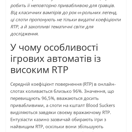
робить її неповторно привабливою для гравців.
Від класичних вампірів до рок-н-рольних легенд,
ці слоти пропонують не тільки видатні коефіцієнти
RTP, а й захопливі тематичні світи для
дослідження.
У чому особливості
ігрових автоматів із
високим RTP
Середній коефіцієнт повернення (RTP) в онлайн-
слотах коливається близько 96%. Значення, що
перевищують 96,5%, вважаються досить
привабливими, а слоти на кшталт Blood Suckers
виділяються завдяки своєму вражаючому RTP.
Ентузіасти казино зазвичай обирають ігри з
найвищим RTP, оскільки вони збільшують