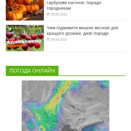
гарбузове насіння: поради
городникам
09.09.2023
Чим підживити вишню весною для
кращого урожаю: дієві поради
04.04.2023
ПОГОДА ОНЛАЙН