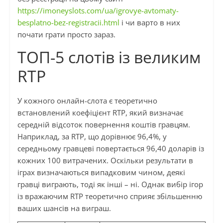
https://imoneyslots.com/ua/igrovye-avtomaty-
besplatno-bez-registracii.html
і чи варто в них
почати грати просто зараз.
ТОП-5 слотів із великим
RTP
У кожного онлайн-слота є теоретично
встановлений коефіцієнт RTP, який визначає
середній відсоток повернення коштів гравцям.
Наприклад, за RTP, що дорівнює 96,4%, у
середньому гравцеві повертається 96,40 доларів із
кожних 100 витрачених. Оскільки результати в
іграх визначаються випадковим чином, деякі
гравці виграють, тоді як інші – ні. Однак вибір ігор
із вражаючим RTP теоретично сприяє збільшенню
ваших шансів на виграш.