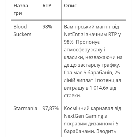
Назва
RTP
Опис
гри
Blood
98%
Вампірський магніт від
Suckers
NetEnt зі значним RTP у
98%. Пропонує
атмосферу жаху і
класики, незважаючи на
дещо застарілу графіку.
Гра має 5 барабанів, 25
ліній виплат і потенціал
виграшу в 1 014,6x від
ставки.
Starmania
97,87%
Космічний карнавал від
NextGen Gaming з
яскравим дизайном і 5
барабанами. Вводить