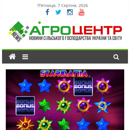
П’ятниця, 7 Серпня, 2026