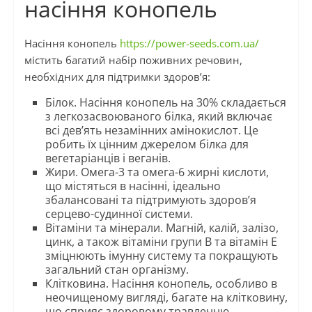
насіння конопель
Насіння конопель
https://power-seeds.com.ua/
містить багатий набір поживних речовин,
необхідних для підтримки здоров’я:
Білок. Насіння конопель на 30% складається
з легкозасвоюваного білка, який включає
всі дев’ять незамінних амінокислот. Це
робить їх цінним джерелом білка для
вегетаріанців і веганів.
Жири. Омега-3 та омега-6 жирні кислоти,
що містяться в насінні, ідеально
збалансовані та підтримують здоров’я
серцево-судинної системи.
Вітаміни та мінерали. Магній, калій, залізо,
цинк, а також вітаміни групи B та вітамін E
зміцнюють імунну систему та покращують
загальний стан організму.
Клітковина. Насіння конопель, особливо в
неочищеному вигляді, багате на клітковину,
що сприяє здоровому травленню.