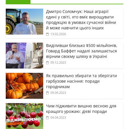
Дмитро Соломчук: Наші аграрії
єдині у світі, хто вміє вирощувати
продукцію в умовах сучасної війни
й може навчити цього інших
13.02.2026
Виділивши близько $500 мільйонів,
Говард Баффет надалі залишається
вірним своєму шляху в Україні
09.12.2023
Як правильно збирати та зберігати
гарбузове насіння: поради
городникам
09.09.2023
Чим підживити вишню весною для
кращого урожаю: дієві поради
04.04.2023