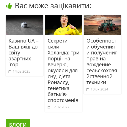
Вас може зацікавити:
Казино UA –
Секрети
Особенност
Ваш вхід до
сили
и обучения
світу
Холанда: три
и получения
азартних
порції на
прав на
ігор
вечерю,
вождение
окуляри для
сельскохозя
14.03.2025
сну, дієта
йственной
Роналду,
техники
генетика
10.07.2024
батьків-
спортсменів
17.02.2022
БЛОГИ