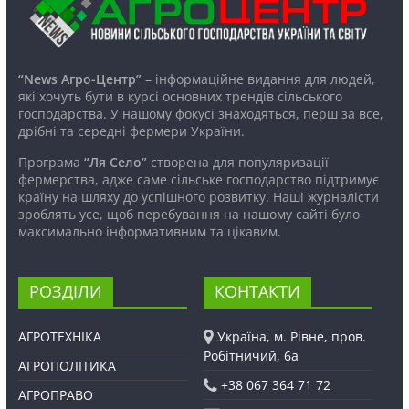
“News Агро-Центр”
– інформаційне видання для людей,
які хочуть бути в курсі основних трендів сільського
господарства. У нашому фокусі знаходяться, перш за все,
дрібні та середні фермери України.
Програма
“Ля Село”
створена для популяризації
фермерства, адже саме сільське господарство підтримує
країну на шляху до успішного розвитку. Наші журналісти
зроблять усе, щоб перебування на нашому сайті було
максимально інформативним та цікавим.
РОЗДІЛИ
КОНТАКТИ
АГРОТЕХНІКА
Україна, м. Рівне, пров.
Робітничий, 6а
АГРОПОЛІТИКА
+38 067 364 71 72
АГРОПРАВО