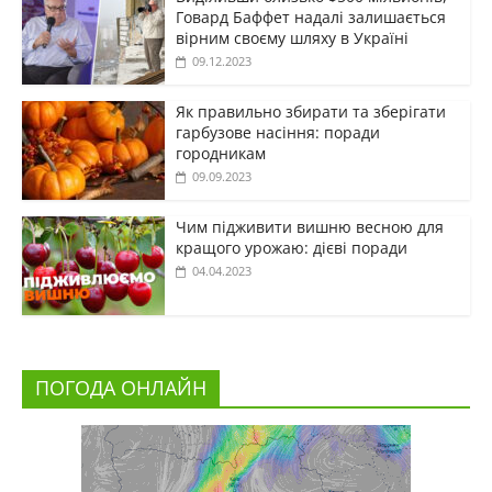
Говард Баффет надалі залишається
вірним своєму шляху в Україні
09.12.2023
Як правильно збирати та зберігати
гарбузове насіння: поради
городникам
09.09.2023
Чим підживити вишню весною для
кращого урожаю: дієві поради
04.04.2023
ПОГОДА ОНЛАЙН