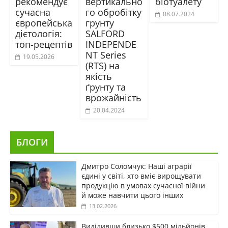
рекомендує
вертикально
біотуалету
сучасна
го обробітку
08.07.2024
європейська
грунту
дієтологія:
SALFORD
топ-рецептів
INDEPENDE
NT Series
19.05.2026
(RTS) на
якість
ґрунту та
врожайність
20.04.2024
БЛОГИ
Дмитро Соломчук: Наші аграрії
єдині у світі, хто вміє вирощувати
продукцію в умовах сучасної війни
й може навчити цього інших
13.02.2026
Виділивши близько $500 мільйонів,