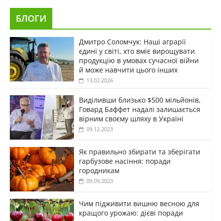
БЛОГИ
Дмитро Соломчук: Наші аграрії
єдині у світі, хто вміє вирощувати
продукцію в умовах сучасної війни
й може навчити цього інших
13.02.2026
Виділивши близько $500 мільйонів,
Говард Баффет надалі залишається
вірним своєму шляху в Україні
09.12.2023
Як правильно збирати та зберігати
гарбузове насіння: поради
городникам
09.09.2023
Чим підживити вишню весною для
кращого урожаю: дієві поради