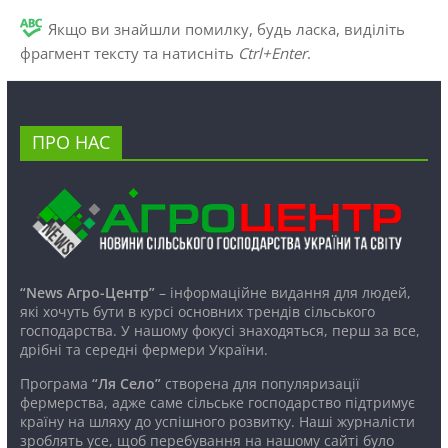
Якщо ви знайшли помилку, будь ласка, виділіть
фрагмент тексту та натисніть
Ctrl+Enter
.
ПРО НАС
“News Агро-Центр”
– інформаційне видання для людей,
які хочуть бути в курсі основних трендів сільського
господарства. У нашому фокусі знаходяться, перш за все,
дрібні та середні фермери України.
Програма
“Ля Село”
створена для популяризації
фермерства, адже саме сільське господарство підтримує
країну на шляху до успішного розвитку. Наші журналісти
зроблять усе, щоб перебування на нашому сайті було