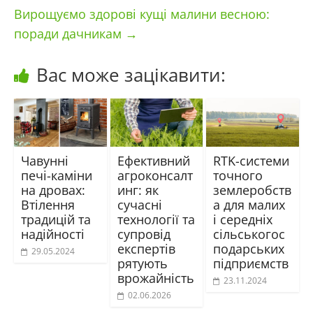
Вирощуємо здорові кущі малини весною:
поради дачникам
→
Вас може зацікавити:
Чавунні
Ефективний
RTK-системи
печі-каміни
агроконсалт
точного
на дровах:
инг: як
землеробств
Втілення
сучасні
а для малих
традицій та
технології та
і середніх
надійності
супровід
сільськогос
експертів
подарських
29.05.2024
рятують
підприємств
врожайність
23.11.2024
02.06.2026