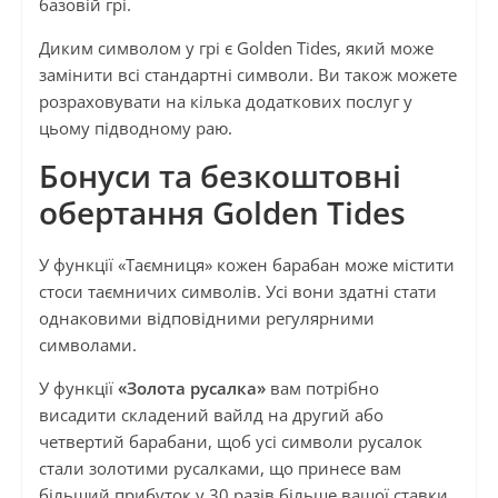
базовій грі.
Диким символом у грі є Golden Tides, який може
замінити всі стандартні символи. Ви також можете
розраховувати на кілька додаткових послуг у
цьому підводному раю.
Бонуси та безкоштовні
обертання Golden Tides
У функції «Таємниця» кожен барабан може містити
стоси таємничих символів. Усі вони здатні стати
однаковими відповідними регулярними
символами.
У функції
«Золота русалка»
вам потрібно
висадити складений вайлд на другий або
четвертий барабани, щоб усі символи русалок
стали золотими русалками, що принесе вам
більший прибуток у 30 разів більше вашої ставки