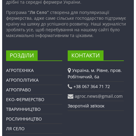
дрібні та середні фермери України.
Програма
“Ля Село”
створена для популяризації
фермерства, адже саме сільське господарство підтримує
країну на шляху до успішного розвитку. Наші журналісти
зроблять усе, щоб перебування на нашому сайті було
максимально інформативним та цікавим.
РОЗДІЛИ
КОНТАКТИ
АГРОТЕХНІКА
Україна, м. Рівне, пров.
Робітничий, 6а
АГРОПОЛІТИКА
+38 067 364 71 72
АГРОПРАВО
agroc.news@gmail.com
ЕКО-ФЕРМЕРСТВО
Зворотній зв’язок
ТВАРИННИЦТВО
РОСЛИННИЦТВО
ЛЯ СЕЛО