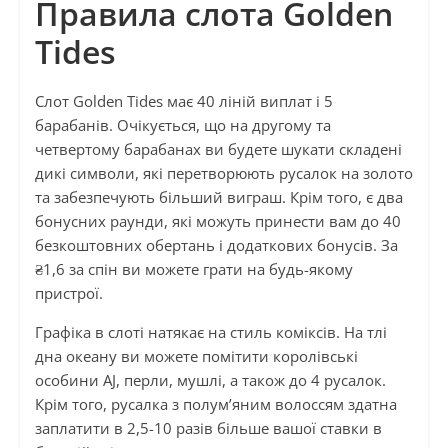
Правила слота Golden
Tides
Слот Golden Tides має 40 ліній виплат і 5
барабанів. Очікується, що на другому та
четвертому барабанах ви будете шукати складені
дикі символи, які перетворюють русалок на золото
та забезпечують більший виграш. Крім того, є два
бонусних раунди, які можуть принести вам до 40
безкоштовних обертань і додаткових бонусів. За
₴1,6 за спін ви можете грати на будь-якому
пристрої.
Графіка в слоті натякає на стиль коміксів. На тлі
дна океану ви можете помітити королівські
особини AJ, перли, мушлі, а також до 4 русалок.
Крім того, русалка з полум’яним волоссям здатна
заплатити в 2,5-10 разів більше вашої ставки в