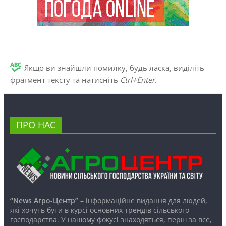
Якщо ви знайшли помилку, будь ласка, виділіть
фрагмент тексту та натисніть
Ctrl+Enter
.
ПРО НАС
“News Агро-Центр”
– інформаційне видання для людей,
які хочуть бути в курсі основних трендів сільського
господарства. У нашому фокусі знаходяться, перш за все,