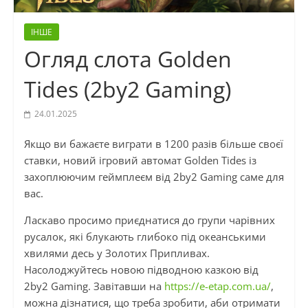
ІНШЕ
Огляд слота Golden
Tides (2by2 Gaming)
24.01.2025
Якщо ви бажаєте виграти в 1200 разів більше своєї
ставки, новий ігровий автомат Golden Tides із
захоплюючим геймплеєм від 2by2 Gaming саме для
вас.
Ласкаво просимо приєднатися до групи чарівних
русалок, які блукають глибоко під океанськими
хвилями десь у Золотих Припливах.
Насолоджуйтесь новою підводною казкою від
2by2 Gaming. Завітавши на
https://e-etap.com.ua/
,
можна дізнатися, що треба зробити, аби отримати