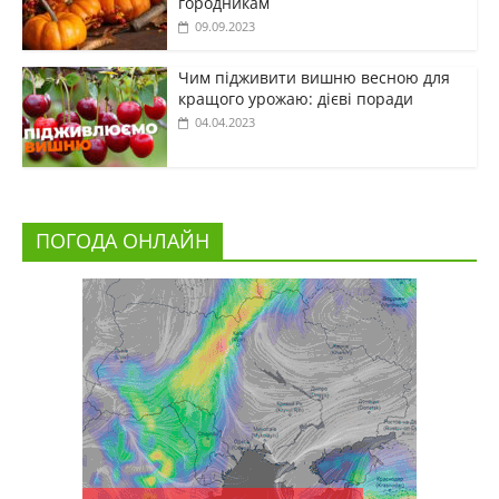
городникам
09.09.2023
Чим підживити вишню весною для
кращого урожаю: дієві поради
04.04.2023
ПОГОДА ОНЛАЙН