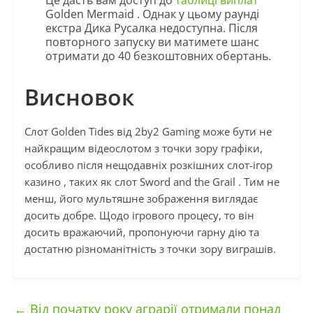
Це дасть вам доступ до
таблиці виплат
Golden Mermaid . Однак у цьому раунді
екстра Дика Русалка недоступна. Після
повторного запуску ви матимете шанс
отримати до 40 безкоштовних обертань.
Висновок
Слот Golden Tides від 2by2 Gaming може бути не
найкращим відеослотом з точки зору графіки,
особливо після нещодавніх розкішних слот-ігор
казино , таких як слот Sword and the Grail . Тим не
менш, його мультяшне зображення виглядає
досить добре. Щодо ігрового процесу, то він
досить вражаючий, пропонуючи гарну дію та
достатню різноманітність з точки зору виграшів.
←
Від початку року аграрії отримали понад