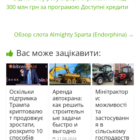
300 млн грн за програмою Доступні кредити
Обзор слота Almighty Sparta (Endorphina)
→
Вас може зацікавити:
Оскільки
Аренда
Мінітрактор
підтримка
автокрана:
и:
Трампа
как решить
можливості
криптовалю
строительн
та
т продовжує
ые задачи
застосуванн
зростати,
быстро и
я в
розкрито 10
выгодно
сільському
способів
господарств
21.06.2024