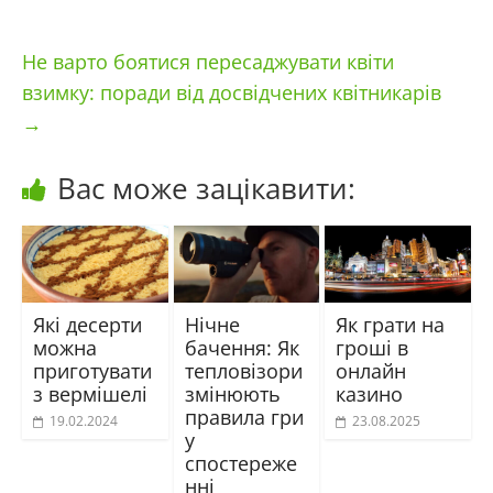
Не варто боятися пересаджувати квіти
взимку: поради від досвідчених квітникарів
→
Вас може зацікавити:
Які десерти
Нічне
Як грати на
можна
бачення: Як
гроші в
приготувати
тепловізори
онлайн
з вермішелі
змінюють
казино
правила гри
19.02.2024
23.08.2025
у
спостереже
нні