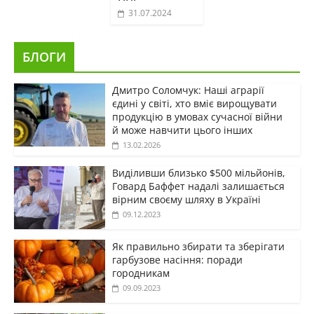
31.07.2024
БЛОГИ
Дмитро Соломчук: Наші аграрії
єдині у світі, хто вміє вирощувати
продукцію в умовах сучасної війни
й може навчити цього інших
13.02.2026
Виділивши близько $500 мільйонів,
Говард Баффет надалі залишається
вірним своєму шляху в Україні
09.12.2023
Як правильно збирати та зберігати
гарбузове насіння: поради
городникам
09.09.2023