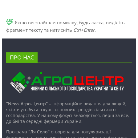
Якщо ви знайшли помилку, будь ласка, виділіть
фрагмент тексту та натисніть
Ctrl+Enter
.
ПРО НАС
“News Агро-Центр”
– інформаційне видання для людей,
які хочуть бути в курсі основних трендів сільського
господарства. У нашому фокусі знаходяться, перш за все,
дрібні та середні фермери України.
Програма
“Ля Село”
створена для популяризації
фермерства, адже саме сільське господарство підтримує