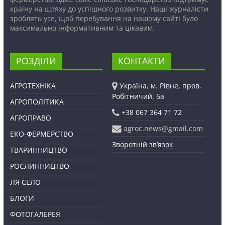
країну на шляху до успішного розвитку. Наші журналісти
зроблять усе, щоб перебування на нашому сайті було
максимально інформативним та цікавим.
РОЗДІЛИ
КОНТАКТИ
АГРОТЕХНІКА
Україна, м. Рівне, пров.
Робітничий, 6а
АГРОПОЛІТИКА
+38 067 364 71 72
АГРОПРАВО
agroc.news@gmail.com
ЕКО-ФЕРМЕРСТВО
Зворотній зв’язок
ТВАРИННИЦТВО
РОСЛИННИЦТВО
ЛЯ СЕЛО
БЛОГИ
ФОТОГАЛЕРЕЯ